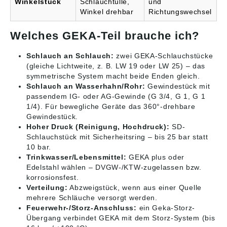
Winkelstück
Schlauchtülle,
und
Winkel drehbar
Richtungswechsel
Welches GEKA-Teil brauche ich?
Schlauch an Schlauch:
zwei GEKA-Schlauchstücke
(gleiche Lichtweite, z. B. LW 19 oder LW 25) – das
symmetrische System macht beide Enden gleich.
Schlauch an Wasserhahn/Rohr:
Gewindestück mit
passendem IG- oder AG-Gewinde (G 3/4, G 1, G 1
1/4). Für bewegliche Geräte das 360°-drehbare
Gewindestück.
Hoher Druck (Reinigung, Hochdruck):
SD-
Schlauchstück mit Sicherheitsring – bis 25 bar statt
10 bar.
Trinkwasser/Lebensmittel:
GEKA plus oder
Edelstahl wählen – DVGW-/KTW-zugelassen bzw.
korrosionsfest.
Verteilung:
Abzweigstück, wenn aus einer Quelle
mehrere Schläuche versorgt werden.
Feuerwehr-/Storz-Anschluss:
ein
Geka-Storz-
Übergang
verbindet GEKA mit dem Storz-System (bis