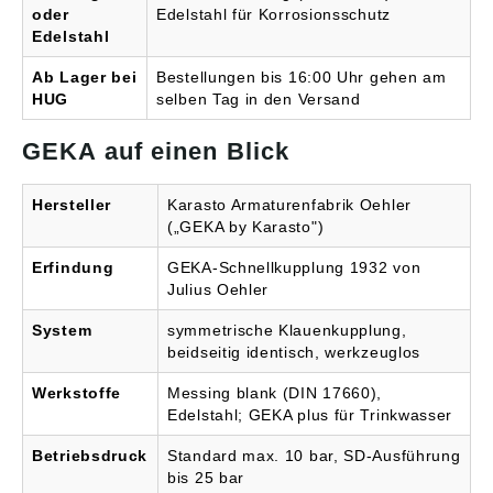
oder
Edelstahl für Korrosionsschutz
Prüfzeugnis DVGW
W270. Durch Öffnen des
Edelstahl
Ventils und Einstellen
der Strahlstärke erreicht
Ab Lager bei
Bestellungen bis 16:00 Uhr gehen am
man die stufenlose
HUG
selben Tag in den Versand
Wasserausbringung
durch unterschiedlich
GEKA auf einen Blick
starkes Durchdrücken
des ergonomisch
geformten Handgriffes:
Hersteller
Karasto Armaturenfabrik Oehler
vom konzentrierten
(„GEKA by Karasto")
Strahl bis zum feinen
Sprühnebel. Der GEKA®
Erfindung
GEKA-Schnellkupplung 1932 von
plus-Steckanschluss ist
Julius Oehler
zur Verwendung mit
allen gängigen
System
symmetrische Klauenkupplung,
Stecksystemen
beidseitig identisch, werkzeuglos
geeignet. Ideal ist die
Anwendung zum
Reinigen von
Werkstoffe
Messing blank (DIN 17660),
Fahrzeugen,
Edelstahl; GEKA plus für Trinkwasser
Sportgeräten,
Gartenmöbeln und
Betriebsdruck
Standard max. 10 bar, SD-Ausführung
kleinen Flächen rund
bis 25 bar
ums Haus sowie auch