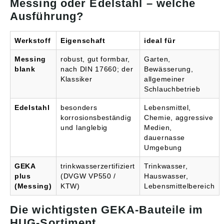
Messing oder Edelstahl – welche
Ausführung?
Werkstoff
Eigenschaft
ideal für
Messing
robust, gut formbar,
Garten,
blank
nach DIN 17660; der
Bewässerung,
Klassiker
allgemeiner
Schlauchbetrieb
Edelstahl
besonders
Lebensmittel,
korrosionsbeständig
Chemie, aggressive
und langlebig
Medien,
dauernasse
Umgebung
GEKA
trinkwasserzertifiziert
Trinkwasser,
plus
(DVGW VP550 /
Hauswasser,
(Messing)
KTW)
Lebensmittelbereich
Die wichtigsten GEKA-Bauteile im
HUG-Sortiment