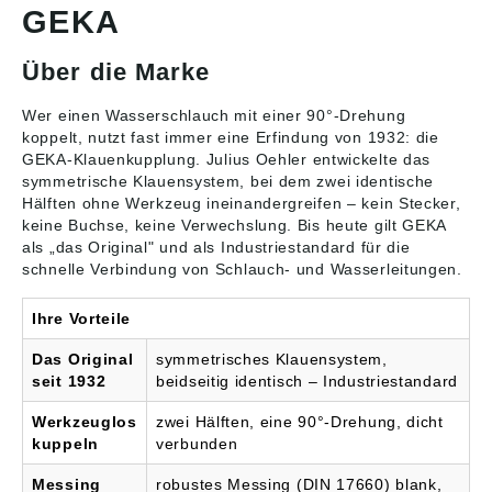
GEKA
hat eine Tülle mit
Strahlform lässt sich
und kurzzeitig bei -10
markantem und
mittels Münze an der
°C bis 120 °C. Ideale
schlauchschonendem
Regulierschraube
Anwendung für Wasser-,
Über die Marke
Rippenprofil, die einen
einstellen. Die schwarze
Saug- und
festen Schlauchsitz
Gummiummantelung der
Hochdruckschläuche.
garantiert. Das Material
gesamten Pistole dient
Angaben gemäß
Wer einen Wasserschlauch mit einer 90°-Drehung
ist aus Messing
zum Schutz gegen
Produktsicherheitsveror
koppelt, nutzt fast immer eine Erfindung von 1932: die
CW614N/CW617N (je
Beschädigungen, sowie
dnung ((EU) 2023/998):
GEKA-Klauenkupplung
. Julius Oehler entwickelte das
nach
Kälte- und
Karasto Armaturenfabrik
symmetrische Klauensystem, bei dem zwei identische
Herstellungsverfahren)
Wärmeweiterleitung des
Oehler GmbH, Manfred-
Hälften ohne Werkzeug ineinandergreifen – kein Stecker,
und das Gewinde ist
durchfließenden
von-Ardenne-Allee 27,
keine Buchse, keine Verwechslung. Bis heute gilt GEKA
flachdichtend. Angaben
Wassers. Das Material
71522 Backnang, DE,
als „das Original" und als Industriestandard für die
gemäß
des Gehäuses ist aus
info@karasto.de
schnelle Verbindung von Schlauch- und Wasserleitungen.
Produktsicherheitsveror
Messing CW617N, der
dnung ((EU) 2023/998):
Ventileinsatz aus
Karasto Armaturenfabrik
Chromstahl und die
Ihre Vorteile
Oehler GmbH, Manfred-
Gummiummantelung
von-Ardenne-Allee 27,
aus EPDM. Der
Das Original
symmetrisches Klauensystem,
71522 Backnang, DE,
Betriebsdruck liegt bei
seit 1932
beidseitig identisch – Industriestandard
info@karasto.de
max. 24 bar. Der
Temperatureinsatzberei
Werkzeuglos
zwei Hälften, eine 90°-Drehung, dicht
ch beträgt max. 50 °C.
kuppeln
verbunden
Die Dichtungen haben
eine KTW-Zulassung
Messing
robustes Messing (DIN 17660) blank,
nach D2 und