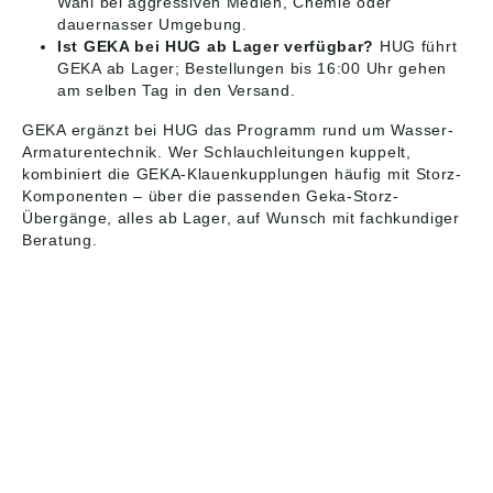
Wahl bei aggressiven Medien, Chemie oder
dauernasser Umgebung.
Ist GEKA bei HUG ab Lager verfügbar?
HUG führt
GEKA ab Lager; Bestellungen bis 16:00 Uhr gehen
am selben Tag in den Versand.
GEKA ergänzt bei HUG das Programm rund um
Wasser-
Armaturentechnik
. Wer Schlauchleitungen kuppelt,
kombiniert die
GEKA-Klauenkupplungen
häufig mit Storz-
Komponenten – über die passenden
Geka-Storz-
Übergänge
, alles ab Lager, auf Wunsch mit fachkundiger
Beratung.
HUG® Technik und
Sicherheit GmbH
Am Industriegleis 7