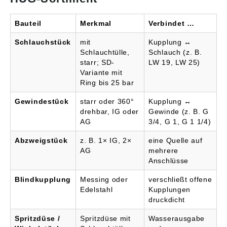
Bauteil
Merkmal
Verbindet …
Schlauchstück
mit
Kupplung ↔
Schlauchtülle,
Schlauch (z. B.
starr; SD-
LW 19, LW 25)
Variante mit
Ring bis 25 bar
Gewindestück
starr oder 360°
Kupplung ↔
drehbar, IG oder
Gewinde (z. B. G
AG
3/4, G 1, G 1 1/4)
Abzweigstück
z. B. 1× IG, 2×
eine Quelle auf
AG
mehrere
Anschlüsse
Blindkupplung
Messing oder
verschließt offene
Edelstahl
Kupplungen
druckdicht
Spritzdüse /
Spritzdüse mit
Wasserausgabe