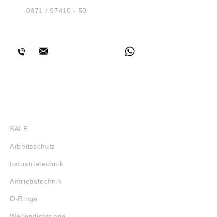
D-84030 Ergolding
Tel.:
0871 / 97410 - 50
BERATUNG
SHOP
SALE
Arbeitsschutz
Industrietechnik
Antriebstechnik
O-Ringe
Wellendichtringe