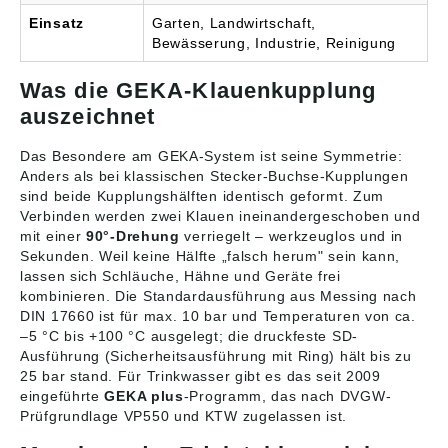
für den gewerblichen
Einsatz
Garten, Landwirtschaft,
Einsatz. Angaben
Bewässerung, Industrie, Reinigung
gemäß
Produktsicherheitsveror
Was die GEKA-Klauenkupplung
dnung ((EU) 2023/998):
Karasto Armaturenfabrik
auszeichnet
Oehler GmbH, Manfred-
von-Ardenne-Allee 27,
Das Besondere am GEKA-System ist seine Symmetrie:
71522 Backnang, DE,
Anders als bei klassischen Stecker-Buchse-Kupplungen
info@karasto.de
sind beide Kupplungshälften identisch geformt. Zum
Verbinden werden zwei Klauen ineinandergeschoben und
mit einer
90°-Drehung
verriegelt – werkzeuglos und in
Sekunden. Weil keine Hälfte „falsch herum" sein kann,
lassen sich Schläuche, Hähne und Geräte frei
kombinieren. Die Standardausführung aus Messing nach
DIN 17660 ist für max. 10 bar und Temperaturen von ca.
–5 °C bis +100 °C ausgelegt; die druckfeste SD-
Ausführung (Sicherheitsausführung mit Ring) hält bis zu
25 bar stand. Für Trinkwasser gibt es das seit 2009
eingeführte
GEKA plus
-Programm, das nach DVGW-
Prüfgrundlage VP550 und KTW zugelassen ist.