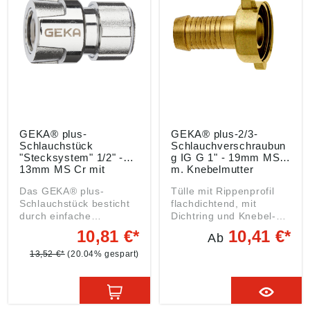
Produktsicherheitsveror
Produktsicherheitsveror
dnung ((EU) 2023/998):
dnung ((EU) 2023/998):
Karasto Armaturenfabrik
Karasto Armaturenfabrik
Oehler GmbH, Manfred-
Oehler GmbH, Manfred-
von-Ardenne-Allee 27,
von-Ardenne-Allee 27,
71522 Backnang, DE,
71522 Backnang, DE,
info@karasto.de
info@karasto.de
GEKA® plus-
GEKA® plus-2/3-
Schlauchstück
Schlauchverschraubun
"Stecksystem" 1/2" -
g IG G 1" - 19mm MS
13mm MS Cr mit
m. Knebelmutter
Spannmutter
Das GEKA® plus-
Tülle mit Rippenprofil
Schlauchstück besticht
flachdichtend, mit
durch einfache
Dichtring und Knebel-
Handhabung. Das
Überwurfmutter Messing
10,81 €*
10,41 €*
Ab
GEKA® plus-
CW614N/CW617Nmit
Schlauchstück ist eine
erhöhter Endrippe
13,52 €*
(20.04% gespart)
der Basis-Armaturen der
Angaben gemäß
hochwertigen und
Produktsicherheitsveror
robusten GEKA® plus-
dnung ((EU) 2023/998):
Stecksystem-Familie
Karasto Armaturenfabrik