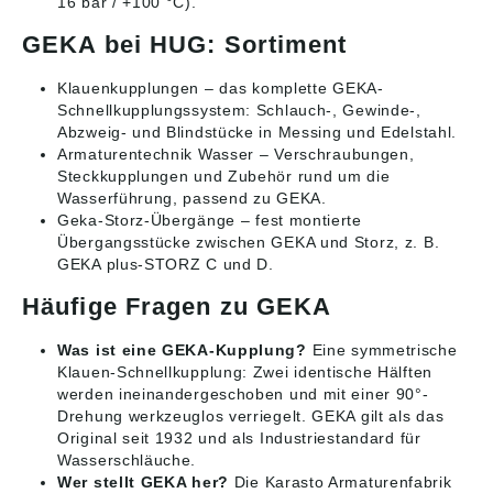
16 bar / +100 °C).
GEKA bei HUG: Sortiment
Klauenkupplungen
– das komplette GEKA-
Schnellkupplungssystem: Schlauch-, Gewinde-,
Abzweig- und Blindstücke in Messing und Edelstahl.
Armaturentechnik Wasser
– Verschraubungen,
Steckkupplungen und Zubehör rund um die
Wasserführung, passend zu GEKA.
Geka-Storz-Übergänge
– fest montierte
Übergangsstücke zwischen GEKA und Storz, z. B.
GEKA plus-STORZ C und D.
Häufige Fragen zu GEKA
Was ist eine GEKA-Kupplung?
Eine symmetrische
Klauen-Schnellkupplung: Zwei identische Hälften
werden ineinandergeschoben und mit einer 90°-
Drehung werkzeuglos verriegelt. GEKA gilt als das
Original seit 1932 und als Industriestandard für
Wasserschläuche.
Wer stellt GEKA her?
Die Karasto Armaturenfabrik