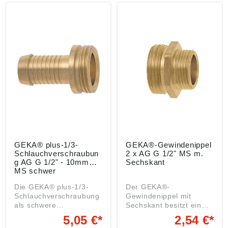
und findet Anwendung in
Oehler GmbH, Manfred-
Garten, Haus und
von-Ardenne-Allee 27,
Werkstatt. Es ist
71522 Backnang, DE,
kombinierbar mit allen
info@karasto.de
gängigen
Stecksystemen und
Schlauchtypen und
unerreicht langlebig und
einfach zu bedienen.
Angaben gemäß
Produktsicherheitsveror
dnung ((EU) 2023/998):
Karasto Armaturenfabrik
Oehler GmbH, Manfred-
von-Ardenne-Allee 27,
71522 Backnang, DE,
GEKA® plus-1/3-
GEKA®-Gewindenippel
info@karasto.de
Schlauchverschraubun
2 x AG G 1/2" MS m.
g AG G 1/2" - 10mm
Sechskant
MS schwer
Die GEKA® plus-1/3-
Der GEKA®-
Schlauchverschraubung
Gewindenippel mit
als schwere
Sechskant besitzt ein
Ausführungsvariante der
vielseitiges
5,05 €*
2,54 €*
GEKA®-1/3-
Einsatzspektrum als