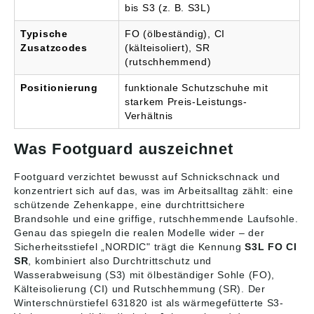
bis S3 (z. B. S3L)
schnelle Verfügbarkeit,
praxisnahe Lösungen
Typische
FO (ölbeständig), CI
und verlässlichen
Service – auch bei
Zusatzcodes
(kälteisoliert), SR
kleinen Bestellmengen.
(rutschhemmend)
Angaben gemäß
Produktsicherheitsveror
Positionierung
funktionale Schutzschuhe mit
dnung ((EU) 2023/998):
starkem Preis-Leistungs-
ISM, Heinrich Krämer
Verhältnis
GmbH & Co. KG,
Koggenweg 1, 59557
Was Footguard auszeichnet
Lippstadt, Deutschland,
E-Mail: info@ism-
europa.de
Footguard verzichtet bewusst auf Schnickschnack und
konzentriert sich auf das, was im Arbeitsalltag zählt: eine
schützende Zehenkappe, eine durchtrittsichere
Brandsohle und eine griffige, rutschhemmende Laufsohle.
Genau das spiegeln die realen Modelle wider – der
Sicherheitsstiefel „NORDIC" trägt die Kennung
S3L FO CI
SR
, kombiniert also Durchtrittschutz und
Wasserabweisung (S3) mit ölbeständiger Sohle (FO),
Kälteisolierung (CI) und Rutschhemmung (SR). Der
Winterschnürstiefel 631820 ist als wärmegefütterte S3-