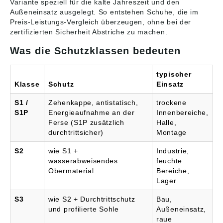
Variante speziell für die kalte Jahreszeit und den
Außeneinsatz ausgelegt. So entstehen Schuhe, die im
Preis-Leistungs-Vergleich überzeugen, ohne bei der
zertifizierten Sicherheit Abstriche zu machen.
Was die Schutzklassen bedeuten
typischer
Klasse
Schutz
Einsatz
S1 /
Zehenkappe, antistatisch,
trockene
S1P
Energieaufnahme an der
Innenbereiche,
Ferse (S1P zusätzlich
Halle,
durchtrittsicher)
Montage
S2
wie S1 +
Industrie,
wasserabweisendes
feuchte
Obermaterial
Bereiche,
Lager
S3
wie S2 + Durchtrittschutz
Bau,
und profilierte Sohle
Außeneinsatz,
raue