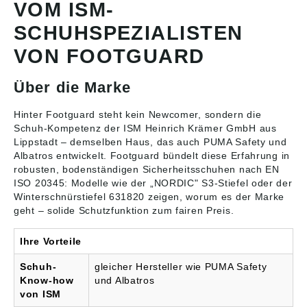
VOM ISM-
und ist damit die richtige
Wahl für Wintereinsätze
SCHUHSPEZIALISTEN
auf Baustellen, im Lager
oder im Handwerk. Das
VON FOOTGUARD
genarbte,
wasserabweisende
Rindleder ist robust und
Über die Marke
alltagstauglich. Im
Inneren sorgt das
Hinter Footguard steht kein Newcomer, sondern die
warme Webpelzfutter für
Schuh-Kompetenz der ISM Heinrich Krämer GmbH aus
angenehme Wärme bei
niedrigen Temperaturen.
Lippstadt – demselben Haus, das auch PUMA Safety und
Für Schutz sorgen
Albatros entwickelt. Footguard bündelt diese Erfahrung in
Stahlkappe und der
robusten, bodenständigen
Sicherheitsschuhen
nach EN
flexible, metallfreie
ISO 20345: Modelle wie der „NORDIC" S3-Stiefel oder der
FAP®-Durchtrittschutz.
Winterschnürstiefel 631820 zeigen, worum es der Marke
Die profilierte Laufsohle
geht – solide Schutzfunktion zum fairen Preis.
unterstützt sicheren Halt
auch auf schwierigen
Untergründen.
Ihre Vorteile
Produktmerkmale:Ober
material: Genarbtes,
Schuh-
gleicher Hersteller wie PUMA Safety
wasserabweisendes
Know-how
und Albatros
RindlederFutter:
von ISM
Warmes