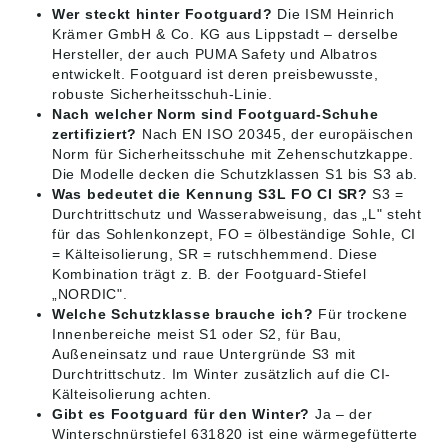
Wer steckt hinter Footguard?
Die ISM Heinrich
Krämer GmbH & Co. KG aus Lippstadt – derselbe
Hersteller, der auch PUMA Safety und Albatros
entwickelt. Footguard ist deren preisbewusste,
robuste Sicherheitsschuh-Linie.
Nach welcher Norm sind Footguard-Schuhe
zertifiziert?
Nach EN ISO 20345, der europäischen
Norm für Sicherheitsschuhe mit Zehenschutzkappe.
Die Modelle decken die Schutzklassen S1 bis S3 ab.
Was bedeutet die Kennung S3L FO CI SR?
S3 =
Durchtrittschutz und Wasserabweisung, das „L" steht
für das Sohlenkonzept, FO = ölbeständige Sohle, CI
= Kälteisolierung, SR = rutschhemmend. Diese
Kombination trägt z. B. der Footguard-Stiefel
„NORDIC".
Welche Schutzklasse brauche ich?
Für trockene
Innenbereiche meist S1 oder S2, für Bau,
Außeneinsatz und raue Untergründe S3 mit
Durchtrittschutz. Im Winter zusätzlich auf die CI-
Kälteisolierung achten.
Gibt es Footguard für den Winter?
Ja – der
Winterschnürstiefel 631820 ist eine wärmegefütterte