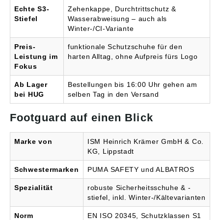
WebpelzfutterSohle:
Echte S3-
Zehenkappe, Durchtrittschutz &
Profilierte,
Stiefel
Wasserabweisung – auch als
rutschhemmende
Winter-/CI-Variante
LaufsohleFußbett:
Komfort-FußbettSchutz:
Preis-
funktionale Schutzschuhe für den
Stahlkappe, metallfreier
Leistung im
harten Alltag, ohne Aufpreis fürs Logo
FAP®-
Fokus
DurchtrittschutzSicherhe
itsklasse: S3L FO CI
Ab Lager
Bestellungen bis 16:00 Uhr gehen am
SRNorm: EN ISO
20345Eigenschaften:
bei HUG
selben Tag in den Versand
Kälteisolierend,
wasserabweisend,
Footguard auf einen Blick
robust,
rutschhemmendSchafth
öhe: HighVerschluss:
Marke von
ISM Heinrich Krämer GmbH & Co.
SchnürungFarbe:
KG, Lippstadt
SchwarzEinsatzbereiche
: Wintereinsätze,
Schwestermarken
PUMA SAFETY und ALBATROS
Baustelle, Lager,
HandwerkZielgruppe:
Spezialität
robuste Sicherheitsschuhe & -
Damen & Herren Als
stiefel, inkl. Winter-/Kältevarianten
Fachhändler steht die
HUG Technik und
Norm
EN ISO 20345, Schutzklassen S1
Sicherheit GmbH für