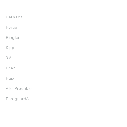
MARKENSHOPS
Carhartt
Fortis
Riegler
Kipp
3M
Elten
Haix
Alle Produkte
Footguard®
SERVICE