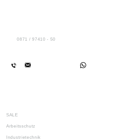
HUG® Technik und
Sicherheit GmbH
Am Industriegleis 7
D-84030 Ergolding
Tel.:
0871 / 97410 - 50
BERATUNG
SHOP
SALE
Arbeitsschutz
Industrietechnik