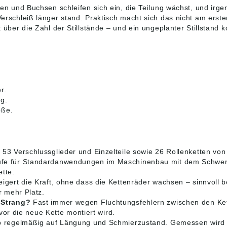
olzen und Buchsen schleifen sich ein, die Teilung wächst, und ir
 Verschleiß länger stand. Praktisch macht sich das nicht am er
it über die Zahl der Stillstände – und ein ungeplanter Stillstand
r.
g.
öße.
 53 Verschlussglieder und Einzelteile sowie 26 Rollenketten von 0
ufe für Standardanwendungen im Maschinenbau mit dem Schwerpun
ette.
igert die Kraft, ohne dass die Kettenräder wachsen – sinnvoll 
r mehr Platz.
 Strang?
Fast immer wegen Fluchtungsfehlern zwischen den Kette
vor die neue Kette montiert wird.
 regelmäßig auf Längung und Schmierzustand. Gemessen wird m