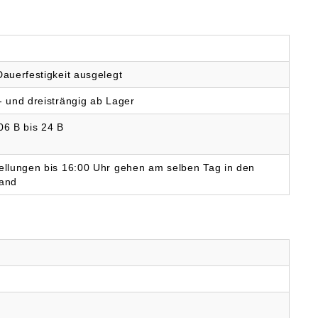
iebssysteme GmbH &
G, Albert-
upter-Str. 53, D
9 München,
chland, info@iwis.de
Dauerfestigkeit ausgelegt
- und dreisträngig ab Lager
06 B bis 24 B
ellungen bis 16:00 Uhr gehen am selben Tag in den
and