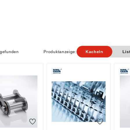
l gefunden
Produktanzeige:
Kacheln
Lis