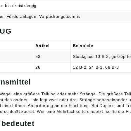
Oberfläche.Nahtlose EC-
in- bis dreisträngig
Rollen mit spezieller
Beschichtung für eine
u, Förderanlagen, Verpackungstechnik
hohe
Verschleißbeständigkeit.G
HUG
ezielt spezifizierte
Materialien für Vergütung
und
Einsatzbereiche.Paarweis
Artikel
Beispiele
e abgestimmte Ketten für
gleichmäßige Länge und
53
Steckglied 10 B-3, gekröpfte
optimale Funktion.
Angaben gemäß
26
12 B-2, 24 B-1, 08 B-3
Produktsicherheitsverordn
ung ((EU) 2023/998): iwis
nsmittel
antriebssysteme GmbH &
Co. KG, Albert-
Roßhaupter-Str. 53, D
 Wege: eine größere Teilung oder mehr Stränge. Die größere Tei
81369 München,
st das anders – sie legt zwei oder drei Stränge nebeneinander u
Deutschland, info@iwis.de
d eine höhere Anforderung an die Fluchtung: Bei Duplex- und Tr
erschleißt zuerst. Wer eine Mehrfachkette einsetzt, sollte die F
 bedeutet