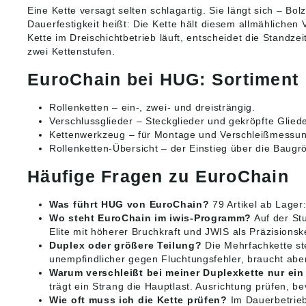
Eine Kette versagt selten schlagartig. Sie längt sich – B
Dauerfestigkeit heißt: Die Kette hält diesem allmählichen
Kette im Dreischichtbetrieb läuft, entscheidet die Standze
zwei Kettenstufen.
EuroChain bei HUG: Sortiment
Rollenketten
– ein-, zwei- und dreisträngig.
Verschlussglieder
– Steckglieder und gekröpfte Gliede
Kettenwerkzeug
– für Montage und Verschleißmessun
Rollenketten-Übersicht
– der Einstieg über die Baugr
Häufige Fragen zu EuroChain
Was führt HUG von EuroChain?
79 Artikel ab Lager:
Wo steht EuroChain im iwis-Programm?
Auf der St
Elite mit höherer Bruchkraft und JWIS als Präzisionsk
Duplex oder größere Teilung?
Die Mehrfachkette ste
unempfindlicher gegen Fluchtungsfehler, braucht abe
Warum verschleißt bei meiner Duplexkette nur ein
trägt ein Strang die Hauptlast. Ausrichtung prüfen, be
Wie oft muss ich die Kette prüfen?
Im Dauerbetrieb