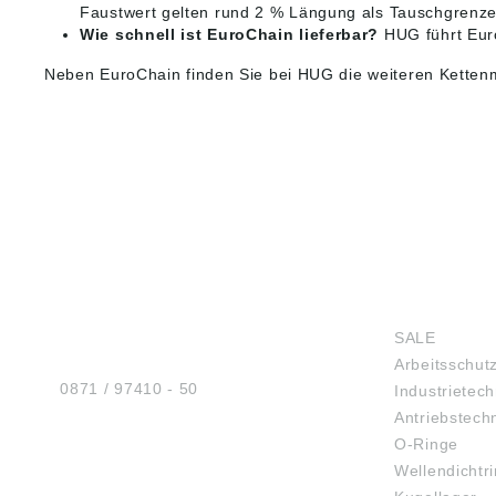
Faustwert gelten rund 2 % Längung als Tauschgrenze
Wie schnell ist EuroChain lieferbar?
HUG führt Euro
Neben EuroChain finden Sie bei HUG die weiteren Kette
HUG® Technik und
SHOP
Sicherheit GmbH
SALE
Am Industriegleis 7
Arbeitsschut
D-84030 Ergolding
Tel.:
0871 / 97410 - 50
Industrietech
Antriebstech
O-Ringe
Wellendichtr
BERATUNG