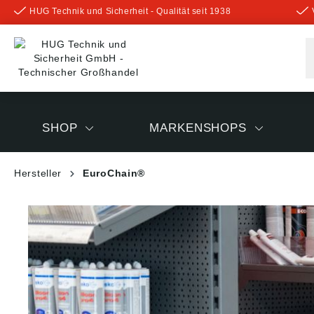
HUG Technik und Sicherheit - Qualität seit 1938
inhalt springen
SHOP
MARKENSHOPS
Hersteller
EuroChain®