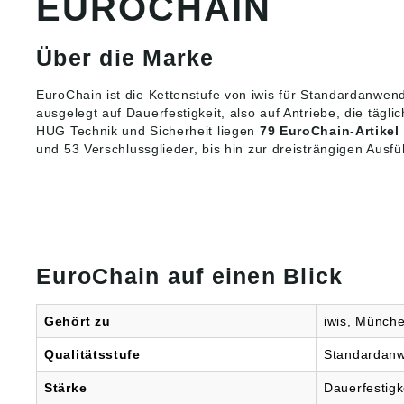
EUROCHAIN
ung ((E
antrie
Co. KG,
Über die Marke
Roßhaup
81369 
Deutsch
EuroChain ist die Kettenstufe von iwis für Standardanw
ausgelegt auf Dauerfestigkeit, also auf Antriebe, die tägli
HUG Technik und Sicherheit liegen
79 EuroChain-Artikel
und 53
Verschlussglieder
, bis hin zur dreisträngigen Ausf
EuroChain auf einen Blick
Gehört zu
iwis, Münch
Qualitätsstufe
Standardan
Stärke
Dauerfestigk