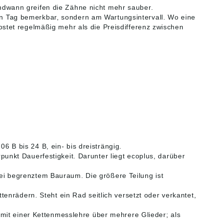
gendwann greifen die Zähne nicht mehr sauber.
sten Tag bemerkbar, sondern am Wartungsintervall. Wo eine
 kostet regelmäßig mehr als die Preisdifferenz zwischen
6 B bis 24 B, ein- bis dreisträngig.
kt Dauerfestigkeit. Darunter liegt ecoplus, darüber
bei begrenztem Bauraum. Die größere Teilung ist
nrädern. Steht ein Rad seitlich versetzt oder verkantet,
it einer Kettenmesslehre über mehrere Glieder; als