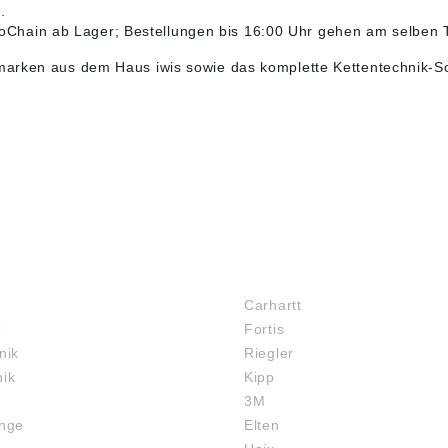
.
Chain ab Lager; Bestellungen bis 16:00 Uhr gehen am selben T
nmarken aus dem Haus iwis sowie das komplette
Kettentechnik-S
MARKENSHOPS
Carhartt
z
Fortis
nik
Riegler
nik
Kipp
3M
inge
Elten