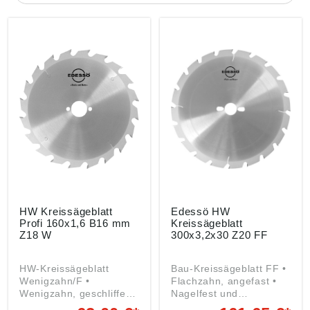
HW Kreissägeblatt
Edessö HW
Profi 160x1,6 B16 mm
Kreissägeblatt
Z18 W
300x3,2x30 Z20 FF
HW-Kreissägeblatt
Bau-Kreissägeblatt FF •
Wenigzahn/F •
Flachzahn, angefast •
Wenigzahn, geschliffen •
Nagelfest und
Zum groben Trennen
unempfindlich gegen