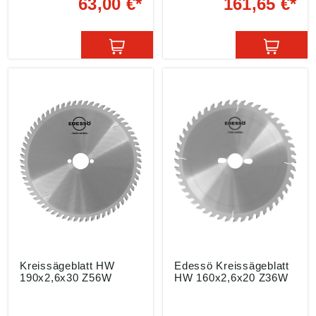
63,00 €*
161,65 €*
von allen Hart- und
Betonreste Passend für:
Weichhölzern Passend
Casals, DeWalt, Elektra,
für: Black&Decker,
ELU, Felisatti, Haager,
Bosch, Peugeot,
Holz Her, Holzkraft,
Rockwell, Ryobi, Scheer,
Inca, Lurem, Metabo,
Skil, Ulmia und Akku-
Norsaw, Scheppach,
Kreissägen Angaben
Schleicher, Sicar, Ulmia
gemäß
Angaben gemäß
Produktsicherheitsveror
Produktsicherheitsveror
dnung ((EU) 2023/998):
dnung ((EU) 2023/998):
TKM GmbH, In der
TKM GmbH, In der
Fleute 18, 42897
Fleute 18, 42897
Remscheid, DE,
Remscheid, DE,
info@tkmgroup.com
info@tkmgroup.com
Kreissägeblatt HW
Edessö Kreissägeblatt
190x2,6x30 Z56W
HW 160x2,6x20 Z36W