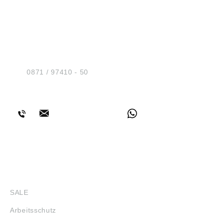
HUG® Technik und
Sicherheit GmbH
Am Industriegleis 7
D-84030 Ergolding
Tel.:
0871 / 97410 - 50
BERATUNG
SHOP
SALE
Arbeitsschutz