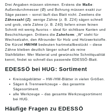
Drei Angaben müssen stimmen. Erstens die
Maße
:
Außendurchmesser (Ø) und Bohrung müssen exakt zur
Säge passen – sonst läuft das Blatt nicht. Zweitens die
Zähnezahl (Z)
: wenige Zähne (z. B. Z24) sägen schnell
und grob, viele Zähne (z. B. Z40) liefern einen feinen
Schnitt mit wenig Ausriss – ideal für sichtbare Kanten und
Beschichtungen. Drittens die
Zahnform
: „W" steht für
Wechselzahn, den Allrounder für Holz und Holzwerkstoffe.
Die Kürzel
HW/HM
bedeuten hartmetallbestückt – diese
Zähne bleiben deutlich länger scharf als reine
Stahlblätter. Wer Material und gewünschte Schnittqualität
kennt, findet so schnell das passende EDESSÖ-Blatt.
EDESSÖ bei HUG: Sortiment
Kreissägeblätter
– HW-/HM-Blätter in vielen Größen.
Sägen & Trennwerkzeuge
– das gesamte
Sägesortiment.
alle Werkzeuge
– das gesamte Werkzeugsortiment
bei HUG.
Häufige Fragen zu EDESSÖ