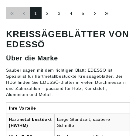
Hanseatic, Hitachi, Holz
die im Gegenlauf zur
Her, Kress, Mafell,
Vorschubrichtung
1
2
3
4
5
Makita, Metabo, Narex,
arbeiten Passend für:
Protool, Rotwerk, Ryobi,
AEG, Atika, Atlas Copco,
Scheer, Uniropa
Budget, DeWalt, Einhell,
Angaben gemäß
Elektra, ELU, Emco,
KREISSÄGEBLÄTTER VON
Produktsicherheitsveror
Felder, Felisatti, Ferm,
dnung ((EU) 2023/998):
Festool, Flott, Güde,
EDESSÖ
TKM GmbH, In der
Haager, Hanning,
Fleute 18, 42897
Hercules, Holzkraft,
Über die Marke
Remscheid, DE,
Inca, Kity Angaben
info@tkmgroup.com
gemäß
Produktsicherheitsveror
Sauber sägen mit dem richtigen Blatt: EDESSÖ ist
dnung ((EU) 2023/998):
Spezialist für hartmetallbestückte
Kreissägeblätter
. Bei
TKM GmbH, In der
HUG finden Sie EDESSÖ-Blätter in vielen Durchmessern
Fleute 18, 42897
und Zahnzahlen – passend für Holz, Kunststoff,
Remscheid, DE,
Aluminium und Metall.
info@tkmgroup.com
Ihre Vorteile
Hartmetallbestückt
lange Standzeit, saubere
(HW/HM)
Schnitte