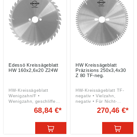
dnung ((EU) 2023/998):
TKM GmbH, In der
Fleute 18, 42897
Remscheid, DE,
info@tkmgroup.com
Edessö Kreissägeblatt
HW Kreissägeblatt
HW 160x2,6x20 Z24W
Präzisions 250x3,4x30
Z 80 TF-neg.
HW-Kreissägeblatt
HW-Kreissägeblatt TF-
Wenigzahn/F •
negativ • Vielzahn,
Wenigzahn, geschliffen •
negativ • Für Nicht-
Zum groben Trennen
Eisen-Metalle,
68,84 €*
270,46 €*
von allen Hart- und
Aluminium, Kunststoff •
Weichhölzern Passend
Für
für: AEG, Atlas Copco,
Gehrungskappsägen mit
Einhell, Fein, Felisatti,
pendelndem Sägeblatt
Festool, Haffner,
oder Tischkreissägen,