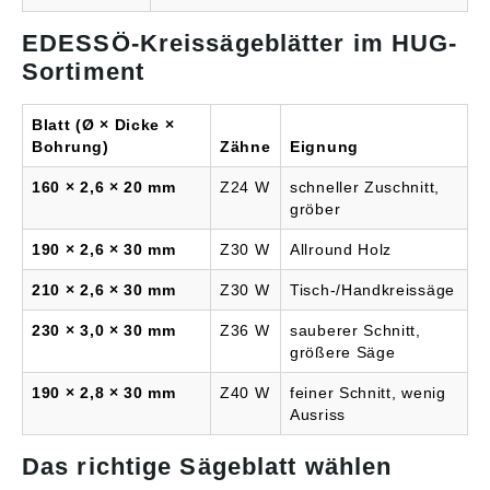
EDESSÖ-Kreissägeblätter im HUG-
Sortiment
Blatt (Ø × Dicke ×
Bohrung)
Zähne
Eignung
160 × 2,6 × 20 mm
Z24 W
schneller Zuschnitt,
gröber
190 × 2,6 × 30 mm
Z30 W
Allround Holz
210 × 2,6 × 30 mm
Z30 W
Tisch-/Handkreissäge
230 × 3,0 × 30 mm
Z36 W
sauberer Schnitt,
größere Säge
190 × 2,8 × 30 mm
Z40 W
feiner Schnitt, wenig
Ausriss
Das richtige Sägeblatt wählen