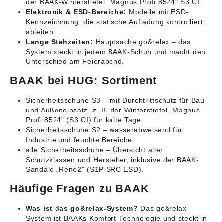
der BAAK-Winterstiefel „Magnus Profi 8524" S3 CI.
Elektronik & ESD-Bereiche:
Modelle mit ESD-
Kennzeichnung, die statische Aufladung kontrolliert
ableiten.
Lange Stehzeiten:
Hauptsache go&relax – das
System steckt in jedem BAAK-Schuh und macht den
Unterschied am Feierabend.
BAAK bei HUG: Sortiment
Sicherheitsschuhe S3
– mit Durchtrittschutz für Bau
und Außeneinsatz, z. B. der Winterstiefel „Magnus
Profi 8524" (S3 CI) für kalte Tage.
Sicherheitsschuhe S2
– wasserabweisend für
Industrie und feuchte Bereiche.
alle Sicherheitsschuhe
– Übersicht aller
Schutzklassen und Hersteller, inklusive der BAAK-
Sandale „Rene2" (S1P SRC ESD).
Häufige Fragen zu BAAK
Was ist das go&relax-System?
Das go&relax-
System ist BAAKs Komfort-Technologie und steckt in