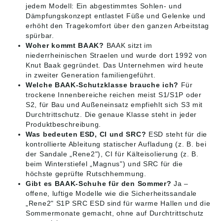
jedem Modell: Ein abgestimmtes Sohlen- und
Dämpfungskonzept entlastet Füße und Gelenke und
erhöht den Tragekomfort über den ganzen Arbeitstag
spürbar.
Woher kommt BAAK?
BAAK sitzt im
niederrheinischen Straelen und wurde dort 1992 von
Knut Baak gegründet. Das Unternehmen wird heute
in zweiter Generation familiengeführt.
Welche BAAK-Schutzklasse brauche ich?
Für
trockene Innenbereiche reichen meist S1/S1P oder
S2, für Bau und Außeneinsatz empfiehlt sich S3 mit
Durchtrittschutz. Die genaue Klasse steht in jeder
Produktbeschreibung.
Was bedeuten ESD, CI und SRC?
ESD steht für die
kontrollierte Ableitung statischer Aufladung (z. B. bei
der Sandale „Rene2"), CI für Kälteisolierung (z. B.
beim Winterstiefel „Magnus") und SRC für die
höchste geprüfte Rutschhemmung.
Gibt es BAAK-Schuhe für den Sommer?
Ja –
offene, luftige Modelle wie die Sicherheitssandale
„Rene2" S1P SRC ESD sind für warme Hallen und die
Sommermonate gemacht, ohne auf Durchtrittschutz