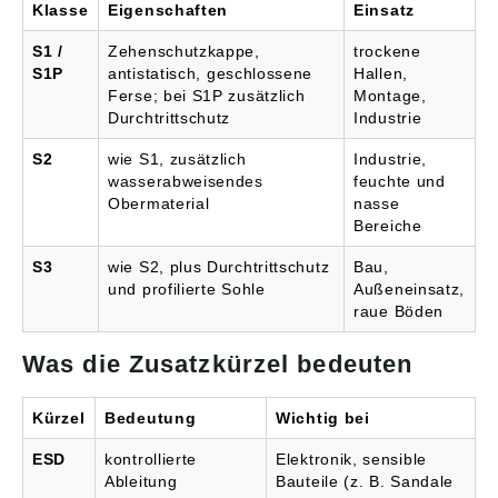
Klasse
Eigenschaften
Einsatz
S1 /
Zehenschutzkappe,
trockene
S1P
antistatisch, geschlossene
Hallen,
Ferse; bei S1P zusätzlich
Montage,
Durchtrittschutz
Industrie
S2
wie S1, zusätzlich
Industrie,
wasserabweisendes
feuchte und
Obermaterial
nasse
Bereiche
S3
wie S2, plus Durchtrittschutz
Bau,
und profilierte Sohle
Außeneinsatz,
raue Böden
Was die Zusatzkürzel bedeuten
Kürzel
Bedeutung
Wichtig bei
ESD
kontrollierte
Elektronik, sensible
Ableitung
Bauteile (z. B. Sandale