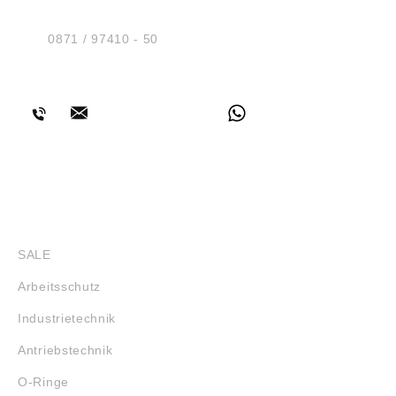
Am Industriegleis 7
D-84030 Ergolding
Tel.:
0871 / 97410 - 50
BERATUNG
SHOP
SALE
Arbeitsschutz
Industrietechnik
Antriebstechnik
O-Ringe