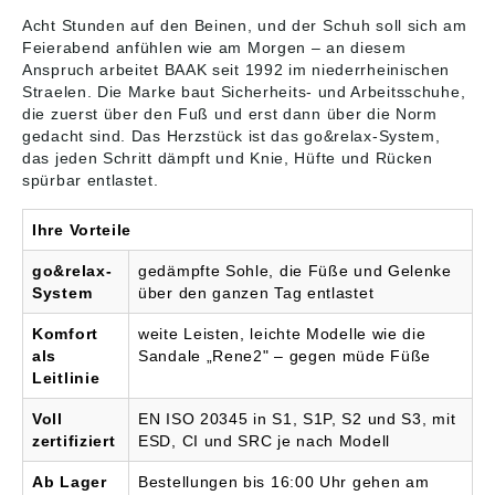
möchten.
•Fersenbeuge zum
EigenschaftenEN ISO
komfortableren
Acht Stunden auf den Beinen, und der Schuh soll sich am
20345:2011S1P SRC
Abknicken •Überkappe
Feierabend anfühlen wie am Morgen – an diesem
ESDDGUV Regel 112-
zum Schutz des Leders
Anspruch arbeitet BAAK seit 1992 im niederrheinischen
191Microfaser &
•Frei von seitlichen
Straelen. Die Marke baut
Sicherheits- und Arbeitsschuhe
,
MeshmaterialTextilfutter
Nähten •Mit Schnürung
die zuerst über den Fuß und erst dann über die Norm
Baak®go&relax-
und Reißverschluss für
gedacht sind. Das Herzstück ist das go&relax-System,
SystemComposite-
schnelles Ein- und
das jeden Schritt dämpft und Knie, Hüfte und Rücken
FlexkappeSoftstep+
Aussteigen •Robuster,
spürbar entlastet.
EinlegesohleEVA/Gummi
wasserabweisender,
-Sohletextiler
verdeckter
Durchtrittschutz
Reißverschluss Fußbett:
Ihre Vorteile
Angaben gemäß
Ganze auswechselbare
Produktsicherheitsveror
Fußbetteinlage bezogen
go&relax-
gedämpfte Sohle, die Füße und Gelenke
dnung ((EU)
mit Weblamm Sohle:
System
über den ganzen Tag entlastet
2023/998):Baak GmbH
PU/PU, PU-
& Co. KG,
Zwischensohle, die
Komfort
weite Leisten, leichte Modelle wie die
Hubertusstraße, 47638
durch ihre elastische
als
Sandale „Rene2" – gegen müde Füße
Straelen, DE,
und dämpfende Wirkung
Leitlinie
info@baak.de
die Gelenke und
Wirbelsäule schont, PU-
Voll
EN ISO 20345 in S1, S1P, S2 und S3, mit
Laufsohle robust,
zertifiziert
ESD, CI und SRC je nach Modell
rutschhemmend,
wärmebeständig bis ca.
Ab Lager
Bestellungen bis 16:00 Uhr gehen am
120 ºC, kälteflexibel bis