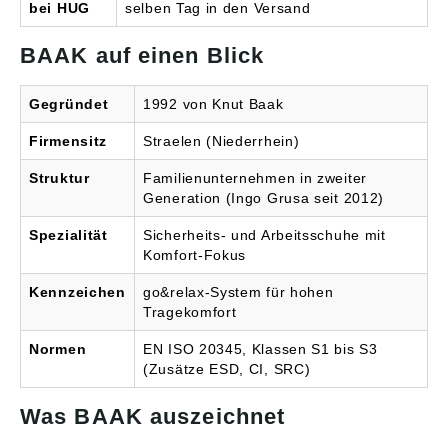
–20 ºC, Steilfrontabsatz
bei HUG
selben Tag in den Versand
Material: Rindleder
glatt, hoher weich
BAAK auf einen Blick
gepolsterter
Schaftabschluss,
gepolsterte
Gegründet
1992 von Knut Baak
geschlossene
Staublasche, mit
Firmensitz
Straelen (Niederrhein)
Weblamm komplett
gefüttert,
Struktur
Familienunternehmen in zweiter
korrosionsbeständige
Generation (Ingo Grusa seit 2012)
Leichtlaufmetallschnürte
ile Sicherheit:
Spezialität
Sicherheits- und Arbeitsschuhe mit
Stahlkappe,
Komfort-Fokus
Stahlzwischensohle
Gewicht: ca. 690 g
Kennzeichen
go&relax-System für hohen
(Größe 42) Weite: 11
Tragekomfort
Farbe: schwarz
Angaben gemäß
Produktsicherheitsveror
Normen
EN ISO 20345, Klassen S1 bis S3
dnung ((EU) 2023/998):
(Zusätze ESD, CI, SRC)
Baak GmbH & Co. KG,
Hubertusstraße, 47638
Was BAAK auszeichnet
Straelen, DE,
info@baak.de