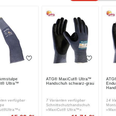
rmstulpe
ATG® MaxiCut® Ultra™
ATG®
t® Ultra™
Handschuh schwarz-grau
Endu
Hand
nten verfügbar
7 Varianten verfügbar
14 Va
lpe
Schnittschutzhandschuh
Mont
ut®Ultra™«
»MaxiCut® Ultra™«
»Max
ung/Norm: EN
Zulassung/Norm: EN
Zula