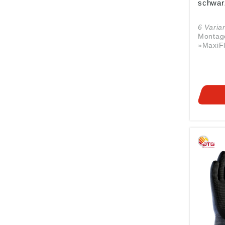
schwar
6 Varia
Montag
»MaxiF
3/4-bes
Zulass
388:20
420:20
1935:20
•Für Pr
unter t
Beding
hohe Ab
•AIRtec
maximal
•Silikon
Träger a
Mikros
Länge: 
schwar