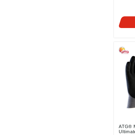
388:20
420:20
Eigensc
Schnitt
Ausführ
•Vorge
bis 40 
Nylon/G
Strickg
1,00 m
ATG® 
Ultima