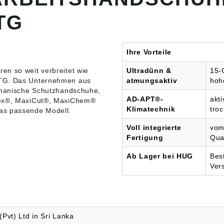
ktivität •
rter Griff durch
TG
rte Nitril-Mikro-
eschichtung •
ch® für höchsten
rt • Hohe
Ihre Vorteile
ärkte
ge • Hohe
en so weit verbreitet wie
Ultradünn &
15-
stigkeit •
ATG. Das Unternehmen aus
atmungsaktiv
hohe
e Atmungsaktivität
hanische Schutzhandschuhe
,
 Waschbar
AD-APT®-
akt
Flex®, MaxiCut®, MaxiChem®
C
Klimatechnik
tro
as passende Modell.
ungsbereiche:
onsarbeiten unter
Voll integrierte
vom
nen Bedingungen
Fertigung
Qual
 aus
/Glasfaser/Nylon
Ab Lager bei HUG
Bes
ster, Spandex,
Ver
chaumbeschichtung
a. 1,1 mm Länge:
Pvt) Ltd in Sri Lanka