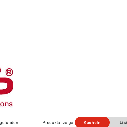
l gefunden
Produktanzeige:
Kacheln
Lis