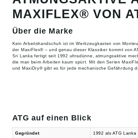
Atmungsa
Optimie
MAXIFLEX® VON A
patentie
Schaumb
ERGOte
Über die Marke
Tragekomfo
Passform • Verst
Daumenbeu
Kein Arbeitshandschuh ist im Werkzeugkasten von Monteur
Abriebfe
der MaxiFlex® – und genau dieser Klassiker kommt von 
Maximal
Sri Lanka fertigt seit 1992 ultradünne, atmungsaktive
mec
• Silikonfrei •
die man beim Arbeiten kaum spürt. Mit den Serien Maxi
bis 40°
und MaxiDry® gibt es für jede mechanische Gefährdung d
Anwend
Präzisi
trocke
Material: Träger
UHMWPE
, Polye
Nitril-
Mikros
Stärke: c
ATG auf einen Blick
25 cm Farbe: schwarz-
blau
Gegründet
1992 als ATG Lanka (