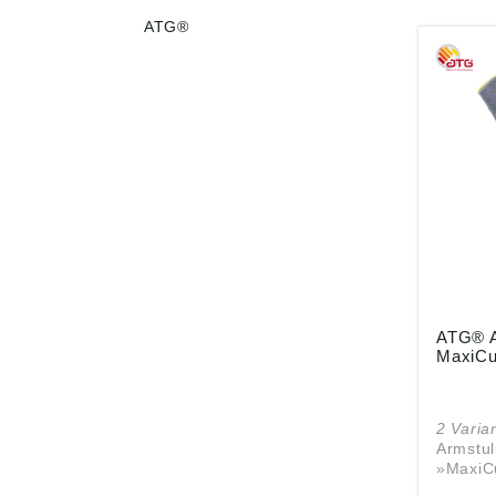
ATG®
ATG® A
MaxiCu
2 Varia
Armstu
»MaxiC
Zulass