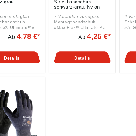
z-grau
Strickhandschuh
schwarz-grau, Nylon,
schwarz-grau
nten verfügbar
7 Varianten verfügbar
4 Var
ehandschuh
Montagehandschuh
Schn
lex® Ultimate™«,
»MaxiFlex® Ultimate™«
»ATG
chichtete
Zulassung/Norm: EN
305« Zulassung/Norm: E
4,78 €*
4,25 €*
Ab
Ab
ung/Norm: EN
388:2016, EN
388:
16, EN
420:2003+A1:2009, EGV
420:
03+A1:2009, EGV
1935:2004 Eigenschaften:
Tex®
04 Eigenschaften:
•Für Präzisionsarbeiten
zertifiziert 
Details
Details
äzisionsarbeiten
unter trockenen
• Flü
rockenen
Bedingungen •Extrem
durc
ungen •Extrem
hohe Abriebfestigkeit
Technologie
riebfestigkeit
•AIRtech®-Technologie für
auf ö
h®-Technologie für
maximale Atmungsaktivität
Ausführu
e Atmungsaktivität
•Silikonfrei Material:
gestri
frei Material:
Träger aus Nylon, Nitril-
Vers
us Nylon, Nitril-
Mikroschaumbeschichtung
• Rut
chaumbeschichtung
Länge: 25 cm Farbe:
Ober
25 cm Farbe:
schwarz-grau
Anwe
z-grau
mecha
in öl
Umgebung
Träg