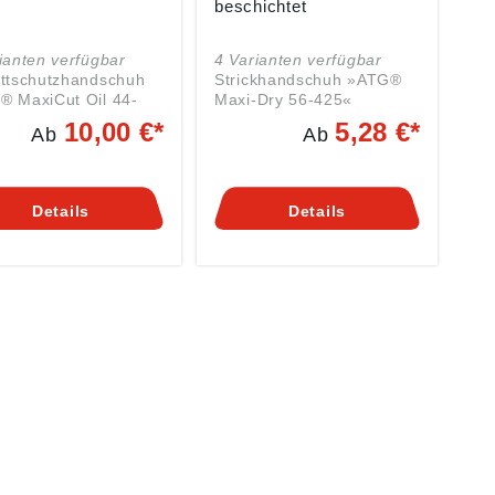
beschichtet
ianten verfügbar
4 Varianten verfügbar
ittschutzhandschuh
Strickhandschuh »ATG®
® MaxiCut Oil 44-
Maxi-Dry 56-425«
N
Zulassung/Norm: EN
10,00 €*
5,28 €*
Ab
Ab
2016 + A1:2018, EN
388:2016 + A1:2018, EN
2003+A1:2009, Öko-
420:2003+A1:2009, Öko-
-Standard 100
Tex®-Standard 100
Eigenschaften:
zertifiziert Eigenschaften:
Details
Details
ssigkeitsabweisend
• Flüssigkeitsabweisend
h LIQUItech®-
durch LIQUItech®-
 • Fester Griff
Technologie • Fester Griff
ligen Oberflächen
auf öligen Oberflächen,
ng: • Nahtlos
Sanitized • GRIPtech®
ckt, mit Strickbunf •
reduziert die Ermüdung
tärkte Daumenbeuge
der Hand und erhöht die
schfeste Mikro-cup-
Sicherheit • Waschbar bis
fläche
60 °C • Silikonfrei
ndungsbereiche:
Ausführung: • Nahtlos
nische Tätigkeiten
gestrickt, mit Strickbund •
iger oder feuchter
Flüssigkeitsdichte
 Material:
Beschichtung •
er
Rutschfeste "Micro-cup"-