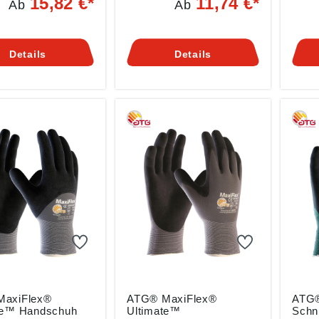
15,82 €*
11,74 €*
Ab
Ab
16, EN
388:2016, EN
388:
03+A1:2009
420:2003+A1:2009
420:
haften: •Höchste
Eigenschaften: •Hohe
Eigen
schutzklasse 5
Passform •Verstärkte
Abriebfe
Details
Details
ung: •Nahtlos
Daumenbeuge •Hohe
Atmun
waschen, waschbar
Abriebfestigkeit •Maximale
•Hand
°C Material:
Atmungsaktivität
mit N
lasfaser-
•Silikonfrei
Daum
ewebe Stärke: ca.
Anwendungsbereiche:
Anwe
m
Präzisionsarbeiten unter
Präzi
trockenen Bedingungen
troc
Material: Träger aus
Mater
Nylon und Glasfaser,
Nylon,
Nitril-
Mikr
Mikroschaumbeschichtung
Läng
Länge: 25 cm Farbe:
schw
schwarz-grau
MaxiFlex®
ATG® MaxiFlex®
ATG®
te™ Handschuh
Ultimate™
Schn