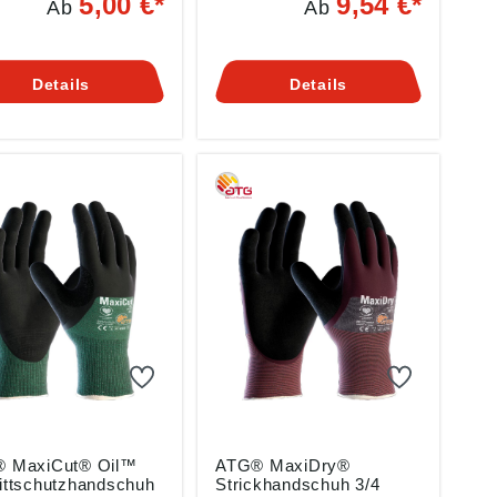
5,00 €*
9,54 €*
Ab
Ab
2016, EN
388:2016, EN
2003+A1:2009
420:2003+A1:2009
schaften: •Hohe
Eigenschaften: •Hohe
stigkeit •Maximale
Abriebfestigkeit •Maximale
Details
Details
gsaktivität
Atmungsaktivität
fläche beschichtet
•Verstärkte Daumenbeuge
oppen •Verstärkte
•Silikonfrei
enbeuge
Anwendungsbereiche:
ndungsbereiche:
Präzisionsarbeiten unter
sionsarbeiten unter
trockenen Bedingungen
kenen Bedingungen
Material: Träger aus
ial: Träger aus
Nylon und Glasfaser,
 Nitril-
Nitril-
oschaumbeschichtung
Mikroschaumbeschichtung
e: 25 cm Farbe:
Länge: 25 cm Farbe:
arz-grau
schwarz-grün
 MaxiCut® Oil™
ATG® MaxiDry®
ittschutzhandschuh
Strickhandschuh 3/4