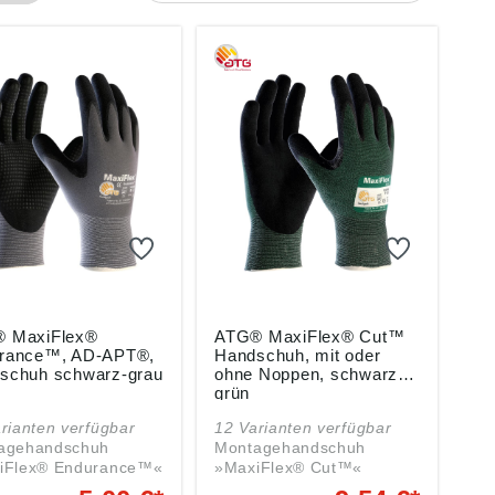
 MaxiFlex®
ATG® MaxiFlex® Cut™
rance™, AD-APT®,
Handschuh, mit oder
schuh schwarz-grau
ohne Noppen, schwarz-
grün
rianten verfügbar
12 Varianten verfügbar
agehandschuh
Montagehandschuh
iFlex® Endurance™«
»MaxiFlex® Cut™«
ssung/Norm: EN
Zulassung/Norm: EN