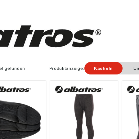
kel gefunden
Produktanzeige:
Kacheln
Li