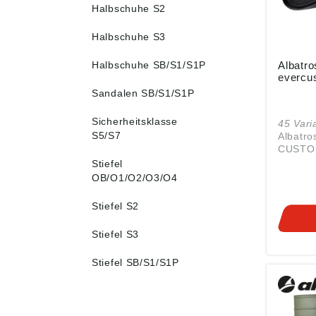
Halbschuhe S2
Halbschuhe S3
Halbschuhe SB/S1/S1P
Albatro
evercus
Sandalen SB/S1/S1P
Sicherheitsklasse
45 Vari
S5/S7
Albatr
CUSTO
Einlege
Stiefel
mit Me
OB/O1/O2/O3/O4
Aussch
Trageko
Stiefel S2
Schuhen
Passfor
Stiefel S3
EVERC
FIT Ein
Stiefel SB/S1/S1P
ALBATR
optimal
Bedürfn
und er
Trageko