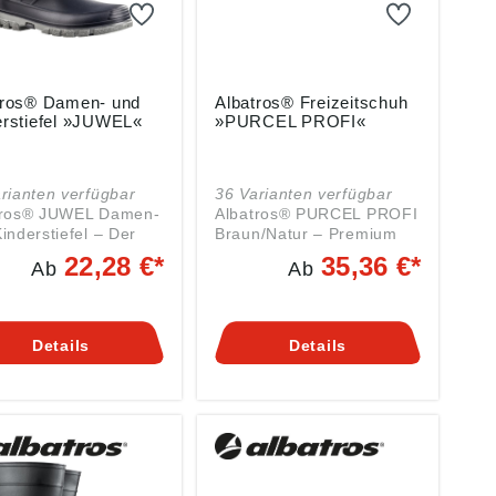
tros® Damen- und
Albatros® Freizeitschuh
erstiefel »JUWEL«
»PURCEL PROFI«
rianten verfügbar
36 Varianten verfügbar
tros® JUWEL Damen-
Albatros® PURCEL PROFI
inderstiefel – Der
Braun/Natur – Premium
gsheld für draußen
Gartenclog für Damen und
22,28 €*
35,36 €*
Ab
Ab
trapazierfähige
Herren Der Albatros®
TROS® JUWEL ist
PURCEL PROFI
VC-Stiefel für Damen
Gartenclog in Braun/Natur
inder, der sich
überzeugt durch sein
Details
Details
l für anspruchsvolle
hochwertiges,
narbeit als auch für
strapazierfähiges
benteuer der
Polyurethan-Obermaterial
sten Outdoor-Fans
– extrem leicht,
t. Das robuste
vollständig wasserdicht
inylchlorid-Material
und schmutzabweisend.
 den Stiefel 100%
Das natürliche
rdicht und
Braun/Natur-Design fügt