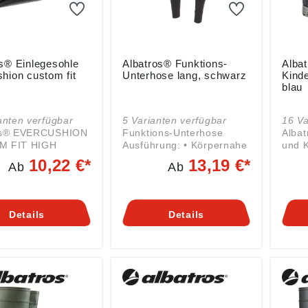
s® Einlegesohle
Albatros® Funktions-
Alba
hion custom fit
Unterhose lang, schwarz
Kind
blau
anten verfügbar
5 Varianten verfügbar
16 Va
os® EVERCUSHION
Funktions-Unterhose
Alba
M FIT HIGH
Ausführung: • Körpernahe
und K
sohle – Komfort
Passform • Schnell
Allta
10,22 €*
13,19 €*
Ab
Ab
hrweitensystem
trocknend, atmungsaktiv •
Der s
laggebend für den
Guter
ALBA
mfort von
Feuchtigkeitstransport •
ein P
 ist eine gute
Hohe Wärmeisolierung
und K
Details
Details
m. Die
durch angeraute
sowoh
USHION CUSTOM
Innenseite • Mit Eingriff
Garte
legesohlen von
Material: 75% Baumwolle,
die A
OS® passen sich
25 % Polyester, 210 g/m²
jüng
 an die
Farbe: schwarz
eigne
isse der Füße an
Polyv
höhen den
macht
mfort deutlich.
wasse