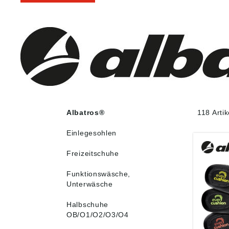
Albatros®
118 Arti
Einlegesohlen
Freizeitschuhe
Funktionswäsche,
Unterwäsche
Halbschuhe
OB/O1/O2/O3/O4