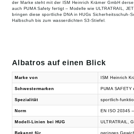
Säuren
der Marke steht mit der ISM Heinrich Krämer GmbH dersel
Dein zu
(Langsc
auch PUMA Safety fertigt – Modelle wie ULTRATRAIL, 
Begleit
n: Wass
bringen diese sportliche DNA in HUGs
Sicherheitsschuh
-S
Jahreszeiten.
kürzbar
säurere
Halbschuh bis zum wasserdichten S3-Stiefel.
SchaftS
selbstr
O4 FO 
Naturka
Safety
mit ein
20347Ei
Verstär
Landwir
und bie
Hof, St
Grip. D
GrünZi
Schaftw
Albatros auf einen Blick
Herren Als Fachhändler
mehr) 
steht d
heraus
und Sic
Fußbett
Marke von
ISM Heinrich K
schnell
Stiefel 
praxis
anpass
verläss
Schwestermarken
PUMA SAFETY
reinig
auch be
ISO is
Bestellmen
Spezialität
sportlich-funkt
vegan.
gemäß
Produk
Produkt
Norm
EN ISO 20345 –
terial/S
ung ((E
Naturka
Heinri
Modell-Linien bei HUG
ULTRATRAIL, G
mm sta
Co. KG
Neopren
59557 L
Bekannt für
geringes Gewich
und säu