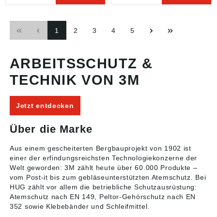
EN362:2004 Bestehend
Standard »1161601« •
aus: Delta™ 2-Punkt
Steckverschlüsse •
Auffanggurt »1100933«
Hintere Auffangöse •
1
2
3
4
5
•
Einstellbares Brust- und
Rückenösenverlängerun
Beingurtband •
g •
Schmutz- und
Automatikverschlüsse •
wasserabweisendes
ARBEITSSCHUTZ &
Hintere Auffangöse •
Gurtband Gewicht: 0,88
Vordere Auffangöse •
kg Maximal zulässiges
TECHNIK VON 3M
Revolver™-Einstellung •
Gewicht: 140 kg 3M™
Repel™-Gurtband • i-
DBI-SALA®
Safe™-Transponder •
Höhensicherungsgerät
Jetzt entdecken
Sturzindikator •
Nano-Lok »3101461« •
Geschütztes
Extrem kompaktes und
Etikettenfach Gewicht:
leichtes einstrangiges
Über die Marke
2,46 kg Maximal
Höhensicherungsgerät •
zulässiges Gewicht: 140
Die schnell auslösende
Aus einem gescheiterten Bergbauprojekt von 1902 ist
kg Stretch-
Bremsautomatik
einer der erfindungsreichsten Technologiekonzerne der
Verbindungsmittel mit
reduziert die Fallhöhe
Welt geworden: 3M zählt heute über 60.000 Produkte –
Bandfalldämpfer
auf 1,2 Meter • 19 mm
vom Post-it bis zum gebläseunterstützten Atemschutz. Bei
»1245572« • Mit Stretch
Stahl Karabiner am
HUG zählt vor allem die betriebliche Schutzausrüstung:
• Verbindungsmittel A:
Gehäuse • 57 mm
Trilock-Karabiner,
Aluminium Haken am
Atemschutz
nach EN 149,
Peltor-Gehörschutz
nach EN
Öffnungsweite 20mm •
Gurtband • 3M™
352 sowie Klebebänder und Schleifmittel.
Verbindungsmittel B: Alu
Connected Safety-ready