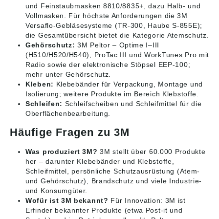
und Feinstaubmasken 8810/8835+, dazu Halb- und
Vollmasken. Für höchste Anforderungen die
3M
Versaflo
-Gebläsesysteme (TR-300, Haube S-855E);
die Gesamtübersicht bietet die Kategorie
Atemschutz
.
Gehörschutz:
3M Peltor
– Optime I–III
(H510/H520/H540), ProTac III und WorkTunes Pro mit
Radio sowie der elektronische Stöpsel EEP-100;
mehr unter
Gehörschutz
.
Kleben:
Klebebänder
für Verpackung, Montage und
Isolierung; weitere Produkte im Bereich
Klebstoffe
.
Schleifen:
Schleifscheiben und Schleifmittel
für die
Oberflächenbearbeitung.
Häufige Fragen zu 3M
Was produziert 3M?
3M stellt über 60.000 Produkte
her – darunter Klebebänder und Klebstoffe,
Schleifmittel, persönliche Schutzausrüstung (Atem-
und Gehörschutz), Brandschutz und viele Industrie-
und Konsumgüter.
Wofür ist 3M bekannt?
Für Innovation: 3M ist
Erfinder bekannter Produkte (etwa Post-it und