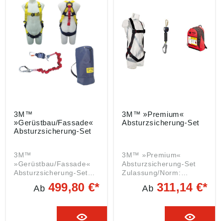
3M™
3M™ »Premium«
»Gerüstbau/Fassade«
Absturzsicherung-Set
Absturzsicherung-Set
3M™
3M™ »Premium«
»Gerüstbau/Fassade«
Absturzsicherung-Set
Absturzsicherung-Set
Zulassung/Norm:
Zulassung/Norm:
EN361:2002,
499,80 €*
311,14 €*
Ab
Ab
EN361:2002,
EN355:2002,
EN358:1999,
EN362:2004 Bestehend
EN355:2002,
aus: 3M™ PROTECTA®
EN358:1999,
1-Punkt Auffanggurt