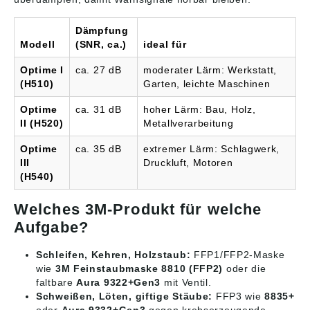
Dämpfung
Modell
(SNR, ca.)
ideal für
Optime I
ca. 27 dB
moderater Lärm: Werkstatt,
(H510)
Garten, leichte Maschinen
Optime
ca. 31 dB
hoher Lärm: Bau, Holz,
II (H520)
Metallverarbeitung
Optime
ca. 35 dB
extremer Lärm: Schlagwerk,
III
Druckluft, Motoren
(H540)
Welches 3M-Produkt für welche
Aufgabe?
Schleifen, Kehren, Holzstaub:
FFP1/FFP2-Maske
wie
3M Feinstaubmaske 8810 (FFP2)
oder die
faltbare
Aura 9322+Gen3
mit Ventil.
Schweißen, Löten, giftige Stäube:
FFP3 wie
8835+