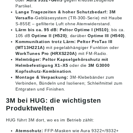
oder
Aura 9332+Gen3
gegen krebserzeugende
Partikel.
Lange Tragezeiten & hoher Schutzbedarf:
3M
Versaflo
-Gebläsesystem (TR-300-Serie) mit Haube
S-855E – gefilterte Luft ohne Atemwiderstand.
Lärm bis ca. 95 dB:
Peltor Optime I (H510)
; bis ca.
105 dB
Optime II (H520)
; darüber
Optime III (H540)
.
Kommunikation trotz Lärm:
Peltor ProTac III
(MT13H221A)
mit pegelabhängiger Funktion oder
WorkTunes Pro (HRXS220A)
mit FM-Radio.
Helmträger:
Peltor Kapselgehörschutz mit
Helmbefestigung X1–X5
oder die
3M G3000
Kopfschutz-Kombination
.
Montage & Verpackung:
3M-Klebebänder zum
Verbinden, Bündeln und Isolieren; Schleifmittel zum
Entgraten und Finishen.
3M bei HUG: die wichtigsten
Produktwelten
HUG führt 3M dort, wo es im Betrieb zählt:
Atemschutz:
FFP-Masken
wie Aura 9322+/9332+