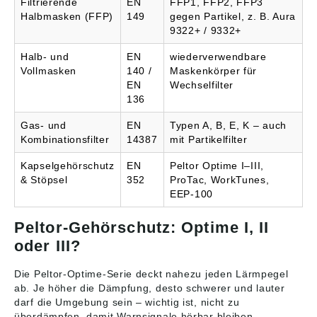
Filtrierende
EN
FFP1, FFP2, FFP3
Halbmasken (FFP)
149
gegen Partikel, z. B. Aura
9322+ / 9332+
Halb- und
EN
wiederverwendbare
Vollmasken
140 /
Maskenkörper für
EN
Wechselfilter
136
Gas- und
EN
Typen A, B, E, K – auch
Kombinationsfilter
14387
mit Partikelfilter
Kapselgehörschutz
EN
Peltor Optime I–III,
& Stöpsel
352
ProTac, WorkTunes,
EEP-100
Peltor-Gehörschutz: Optime I, II
oder III?
Die Peltor-Optime-Serie deckt nahezu jeden Lärmpegel
ab. Je höher die Dämpfung, desto schwerer und lauter
darf die Umgebung sein – wichtig ist, nicht zu
überdämpfen, damit Warnsignale hörbar bleiben.