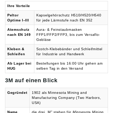
Gerüsthaken,
[RFID Tag für
Ihre Vorteile
Öffnungsweite 50 mm
Inspektion] Gewicht:
Maximal zulässiges
1,97 kg Maximal
Peltor
Kapselgehörschutz H510/H520/H540
Gewicht: 140 kg Länge:
zulässiges Gewicht: 140
Optime I–III
für jede Lärmstufe nach EN 352
2 m 3M™ DBI-SALA®
kg Länge: 1,8 m 3M™
Transportbeutel • Mit
PROTECTA® E200
Atemschutz
Aura- & Feinstaubmasken
Kordelzug •
Rucksack »9513331« •
nach EN 149
FFP1/FFP2/FFP3, bis zum Versaflo-
Längenverstellbarer
Zur Aufbewahrung und
Tragegurt • Maße:
für den einfachen
Gebläse
Höhe: 48 cm, Ø 28 cm
Transport von
Gewicht: 0,45 kg
Auffangausrüstung • Mit
Kleben &
Scotch-Klebebänder und Schleifmittel
Angaben gemäß
Reißverschluß • Mit
Schleifen
für Industrie und Handwerk
Produktsicherheitsveror
Dokumententasche •
dnung ((EU) 2023/998):
Gurtband einstellbar.
Ab Lager bei
Bestellungen bis 16:00 Uhr gehen am
3M Deutschland GmbH,
Gewicht: 0,45 kg
HUG
selben Tag in den Versand
Carl-Schurz-Str. 1,
Angaben gemäß
41460 Neuss,
Produktsicherheitsveror
3M auf einen Blick
Deutschland, E-Mail:
dnung ((EU) 2023/998):
info@mmm.com
3M Deutschland GmbH,
Carl-Schurz-Str. 1,
Gegründet
1902 als Minnesota Mining and
41460 Neuss,
Manufacturing Company (Two Harbors,
Deutschland, E-Mail:
USA)
info@mmm.com
Name
die drei „M" stehen für
M
innesota
M
ining