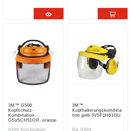
Schweißleder, FPA
Markierung von
geprüft. Diese
Hindernissen und
Kombination ersetzt die
Gefahrenstellen
Kombinationen
Angaben gemäß
3MO511B und
Produktsicherheitsveror
3MO514BK
dnung ((EU) 2023/998):
3M Deutschland GmbH,
Carl-Schurz-Str. 1,
41460 Neuss,
Deutschland, E-Mail:
info@mmm.com
3M™ G500
3M™
Kopfschutz-
Kopfhalterungskombina
Kombination
tion gelb 5V5F1H51GU
G5V5CH51OR, orange
G500 Kombination
Die G500