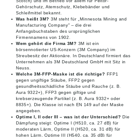
Scotch) und im Betrieb vor allem für Peltor-
Gehörschutz, Atemschutz, Klebebänder und
Schleifmittel bekannt.
Was heißt 3M?
3M steht für „Minnesota Mining and
Manufacturing Company" – die drei
Anfangsbuchstaben des ursprünglichen
Firmennamens von 1902.
Wem gehört die Firma 3M?
3M ist ein
börsennotierter US-Konzern (3M Company) im
Streubesitz der Aktionäre. In Deutschland firmiert das
Unternehmen als 3M Deutschland GmbH mit Sitz in
Neuss.
Welche 3M-FFP-Maske ist die richtige?
FFP1
gegen ungiftige Stäube, FFP2 gegen
gesundheitsschädliche Stäube und Rauche (z. B.
Aura 9322+), FFP3 gegen giftige und
krebserzeugende Partikel (z. B. Aura 9332+ oder
8835+). Die Klasse ist nach EN 149 auf der Maske
angegeben.
Optime I, II oder III – was ist der Unterschied?
Die
Dämpfung steigt: Optime I (H510, ca. 27 dB) für
moderaten Lärm, Optime II (H520, ca. 31 dB) für
hohen Lärm, Optime III (H540, ca. 35 dB) für