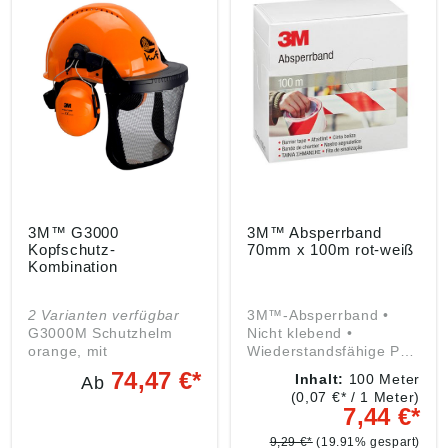
3M™ G3000
3M™ Absperrband
Kopfschutz-
70mm x 100m rot-weiß
Kombination
2 Varianten verfügbar
3M™-Absperrband •
G3000M Schutzhelm
Nicht klebend •
orange, mit
Wiederstandsfähige PE-
Kapselgehörschutz
Folie • In Spenderbox •
74,47 €*
Inhalt:
100 Meter
Ab
H31P3E und Visier 5B
Hohe Dehnfähigkeit •
(0,07 €* / 1 Meter)
Ratschensystem, Visier
Besonders reißfest •
7,44 €*
Polyamid (Nylongitter),
Ideal zur Abgrenzung,
SNR = 28 db(A),
Kennzeichnung und
9,29 €*
(19.91% gespart)