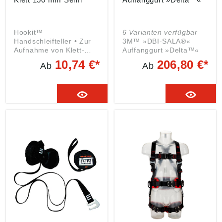
Deutschland, E-Mail:
info@mmm.com
Hookit™
6 Varianten verfügbar
Handschleifteller • Zur
3M™ »DBI-SALA®«
Aufnahme von Klett-
Auffanggurt »Delta™«
Schleifscheiben • Zum
Eigenschaften: • Brust-
10,74 €*
206,80 €*
Ab
Ab
Bearbeiten von
und rückseitige
profilierten Flächen, wie
Auffangöse • Stehender
z. B. Handläufen
D-Ring • »REPEL™
geeignet • Halbrunde
Tech« Gurtbänder •
Form für die
»Revolver™« Gurtband-
Bearbeitung von Kanten
Schnelleinstellung •
und schwer
»SUREFIT™«
zugänglichen Flächen
Tragekomfort • »No-
Angaben gemäß
Tangle™« Design •
Produktsicherheitsveror
»TECH-LITE™«
dnung ((EU) 2023/998):
Automatikverschlüsse •
3M Deutschland GmbH,
Geschütztes
Carl-Schurz-Str. 1,
Etikettenfach
41460 Neuss,
Anwendungsbereiche:
Deutschland, E-Mail:
Baugewerbe, Öl & Gas,
info@mmm.com
Transport und Verkehr,
Windenergie
Zulassung/Norm: EN