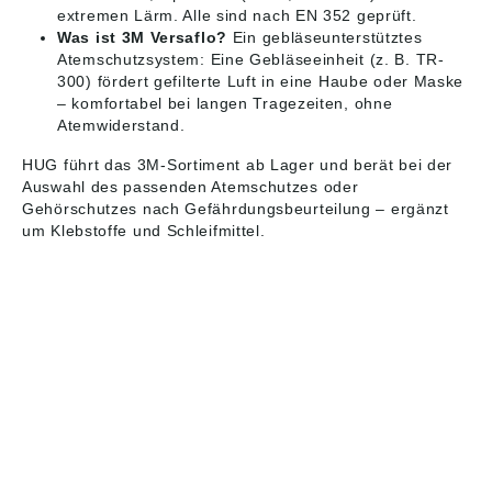
extremen Lärm. Alle sind nach EN 352 geprüft.
Was ist 3M Versaflo?
Ein gebläseunterstütztes
Atemschutzsystem: Eine Gebläseeinheit (z. B. TR-
300) fördert gefilterte Luft in eine Haube oder Maske
– komfortabel bei langen Tragezeiten, ohne
Atemwiderstand.
HUG führt das 3M-Sortiment ab Lager und berät bei der
Auswahl des passenden
Atemschutzes
oder
Gehörschutzes
nach Gefährdungsbeurteilung – ergänzt
um
Klebstoffe
und Schleifmittel.
HUG® Technik und
Sicherheit GmbH
Am Industriegleis 7
D-84030 Ergolding