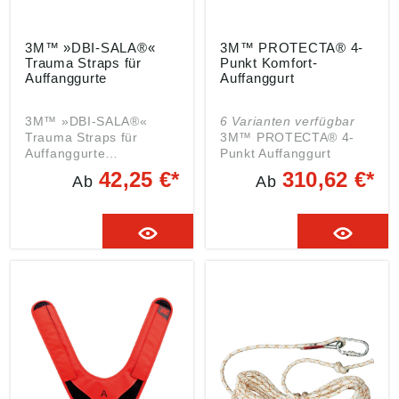
361 Maximal zulässiges
Gewicht: 140 kg
3M™ »DBI-SALA®«
3M™ PROTECTA® 4-
Trauma Straps für
Punkt Komfort-
Auffanggurte
Auffanggurt
3M™ »DBI-SALA®«
6 Varianten verfügbar
Trauma Straps für
3M™ PROTECTA® 4-
Auffanggurte
Punkt Auffanggurt
Eigenschaften: • Zur
Komfort mit horizontalen
42,25 €*
310,62 €*
Ab
Ab
Vermeidung eines
Beingurten
Hängetraumas •
Eigenschaften: •
Befestigung an allen
Horizontale Beingurte •
gängigen Auffanggurten
Brust- und rückseitige
Angaben gemäß
Auffangöse • Komfort-
Produktsicherheitsveror
Haltegurt mit seitlichen
dnung ((EU) 2023/998):
Halteösen •
3M Deutschland GmbH,
Werkzeugschlaufen •
Carl-Schurz-Str. 1,
Automatikverschlüsse •
41460 Neuss,
Brust- und rückseitige
Deutschland, E-Mail:
Sturzindikatoren • Gurt-
info@mmm.com
End-Depot •
Etikettenschutz mit
Beschriftungsfeld •