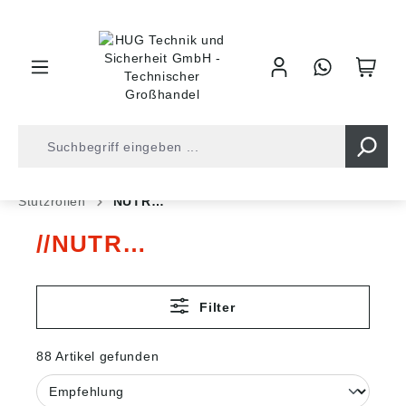
inhalt springen
Shop
Kugellager
Rollenlager
Nadellager
Stützrollen
NUTR…
NUTR…
Filter
88 Artikel gefunden