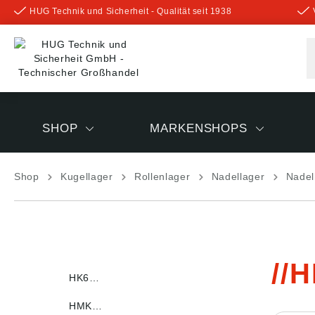
HUG Technik und Sicherheit - Qualität seit 1938
inhalt springen
SHOP
MARKENSHOPS
Shop
Kugellager
Rollenlager
Nadellager
Nadel
H
HK6…
HMK…