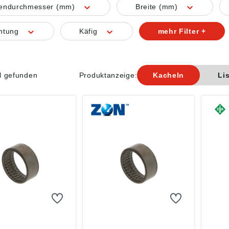
nendurchmesser (mm)
Breite (mm)
htung
Käfig
mehr Filter +
el gefunden
Produktanzeige:
Kacheln
Li