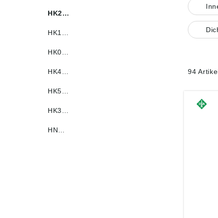
In
HK2…
Dic
HK1…
HK0…
HK4…
94 Artik
HK5…
HK3…
HN…