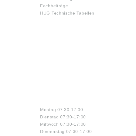
lkränze ausgeführt
eingesetzt, die nicht als
Fachbeiträge
en können. Man
Laufbahnen für
HUG Technische Tabellen
cht dadurch eine
Nadelkränze ausgeführt
nders raumsparende,
werden können. Man
agefreundliche und
erreicht dadurch eine
chaftliche Lagerung.
besonders raumsparende,
 beachten: Die Daten
montagefreundliche und
en von uns
wirtschaftliche Lagerung.
senhaft recherchiert,
Bitte beachten: Die Daten
n sich aber
wurden von uns
schen geändert
gewissenhaft recherchiert,
. Die aktuell
können sich aber
gen Daten finden Sie
inzwischen geändert
er Internetseite der
haben. Die aktuell
 ZEN Ball Bearings
gültigen Daten finden Sie
ghai
auf der Internetseite der
://www.zen.biz)
Firma Schaeffler
dungen sind ähnlich,
Technologies AG & Co. KG
ÖFFNUNGSZEITEN
m vorbehalten.
(www.schaeffler.de)
Abbildungen sind ähnlich,
Montag 07:30-17:00
Irrtum vorbehalten.
Dienstag 07:30-17:00
Angaben gemäß
Produktsicherheitsverordn
Mittwoch 07:30-17:00
ung ((EU) 2023/998):
Donnerstag 07:30-17:00
Schaeffler Technologies