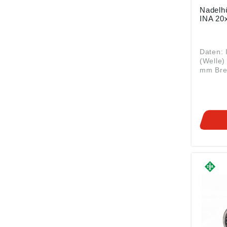
Nadelhülse HK
INA
Daten: 
(Welle)
mm Breit
ROLLEN
HK2010
Nachsetz
Nadelhülse Hie
Sie daz
passen
RINGE Nadelhülsen wie
die HK2
Nadella
dünnwa
geferti
Außenri
offen i
käfigge
eine se
Einheit
eine se