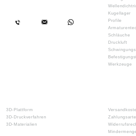
wirtsch
Wellendichtr
BERATUNG
Bitte b
Kugellager
wurden
gewisse
Profile
können 
Armaturente
inzwisc
Schläuche
haben. 
ähnlich
Druckluft
vorbehalten
Schwingungs
gemäß
Befestigungs
Produkt
ung ((E
Werkzeuge
Wälzlag
GmbH, 
23, Erk
contac
3D-DRUCK
FAQ
3D-Plattform
Versandkost
3D-Druckverfahren
Zahlungsart
3D-Materialien
Widerrufsrec
Mindermenge