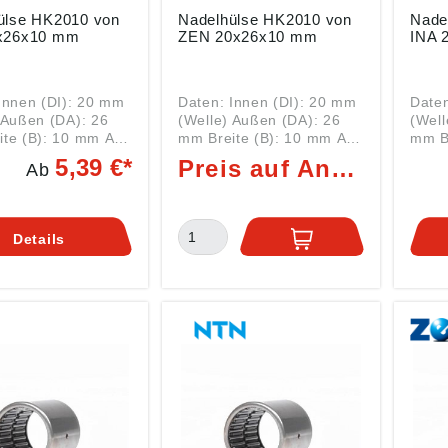
2010 von
Nadelhülse HK2010 von
Nadelhüls
 20x26x10 mm
ZEN 20x26x10 mm
I
Innen (DI): 20 mm
Daten: Innen (DI): 20 mm
Daten
 Außen (DA): 26
(Welle) Außen (DA): 26
(Well
e (B): 10 mm Art:
mm Breite (B): 10 mm Art:
mm Br
LAGER Serie
ROLLENLAGER Serie
ROLL
5,39 €*
Preis auf Anfrage
Ab
 ohne
HK2010 ohne
HK20
zeichen HK =
Nachsetzzeichen HK =
Nachse
r finden
Nadelhülse Hier finden
Nadelhülse
u
Sie dazu
Sie d
Details
de WELLENDICHT
passende WELLENDICHT
pass
RINGE Nadelhülsen wie
RINGE Nadelhüls
010 von INA sind
die HK2010 von ZEN sind
die H
ger in einem
Nadellager in einem
Nadel
ndigen, spanlos
dünnwandigen, spanlos
dünn
gten Stahlblech-
gefertigten Stahlblech-
gefer
ng, der beidseitig
Außenring, der beidseitig
Außen
st und mit dem
offen ist und mit dem
offen
führten Nadelkranz
käfiggeführten Nadelkranz
käfig
lbsthaltende
eine selbsthaltende
eine 
 bietet. Sie weisen
Einheit bietet. Sie weisen
Einhe
hr niedrige
eine sehr niedrige
eine 