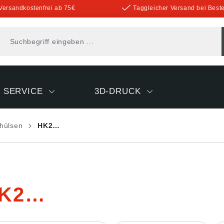
Versandkostenfrei ab 75€
Taggleicher Versand bei Beste
SERVICE
3D-DRUCK
hülsen
HK2…
K2…