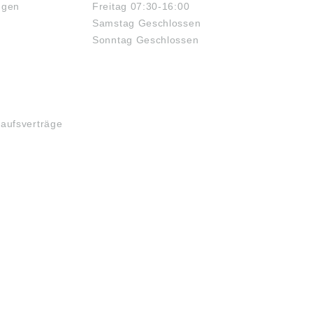
ngen
Freitag 07:30-16:00
AG & Co. KG,
Industriestraße 1-3,
Samstag Geschlossen
Herzogenaurach,
Sonntag Geschlossen
Germany,
info.de@schaeffler.com
kaufsverträge