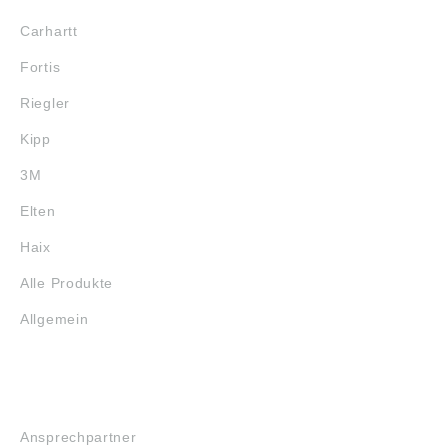
gewissenhaft
recherchiert, können
Carhartt
sich aber inzwischen
geändert haben. Die
Fortis
aktuell gültigen Daten
finden Sie auf der
Riegler
Internetseite der
Firma INA Wälzlager
Kipp
Schaeffler
Technologies GmbH
3M
& Co. KG
(www.ina.de)
Elten
Abbildungen sind
ähnlich, Irrtum
Haix
vorbehalten.
Angaben gemäß
Alle Produkte
Produktsicherheitsver
ordnung ((EU)
Allgemein
2023/998): Schaeffler
Technologies AG &
Co. KG,
Industriestraße 1-3,
SERVICE
Herzogenaurach,
Germany,
Ansprechpartner
info.de@schaeffler.co