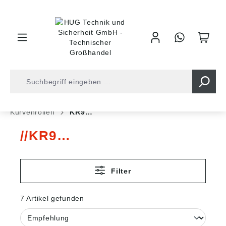
inhalt springen
Shop
Kugellager
Rollenlager
Nadellager
Kurvenrollen
KR9…
KR9…
Filter
7 Artikel gefunden