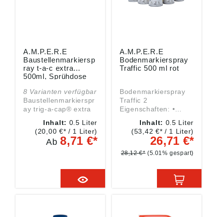
A.M.P.E.R.E
A.M.P.E.R.E
Baustellenmarkiersp
Bodenmarkierspray
ray t-a-c extra
Traffic 500 ml rot
500ml, Sprühdose
8 Varianten verfügbar
Bodenmarkierspray
Baustellenmarkierspr
Traffic 2
ay trig-a-cap® extra
Eigenschaften: •
Eigenschaften: •
Düse für randscharfe
Inhalt:
0.5 Liter
Inhalt:
0.5 Liter
Leicht bedienbar
Bodenmarkierungen
(20,00 €* / 1 Liter)
(53,42 €* / 1 Liter)
Einsatzbereiche: •
auf Parkplätzen und
8,71 €*
26,71 €*
Ab
Asphalt, Steine,
Betriebswegen •
Beton, Wände, Erde,
Hoher Pigmentanteil •
28,12 €*
(5.01% gespart)
Bäume, Holzbretter,
Doseninhalt für ca.
Rasen, Sand, Kies,
50 m, je nach
Schnee, Stahl etc.
Bodenbeschaffenheit,
Strichbreite und
Laufgeschwindigkeit •
Wetterfest und
abriebfest • Schnell