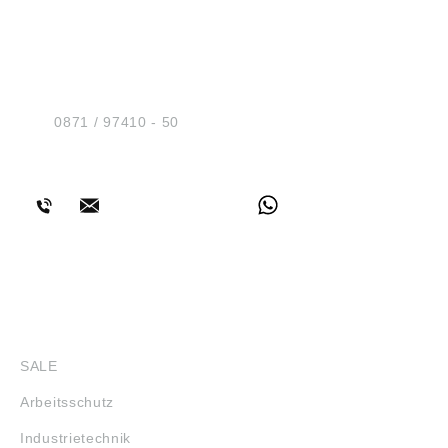
HUG® Technik und
Sicherheit GmbH
Am Industriegleis 7
D-84030 Ergolding
Tel.:
0871 / 97410 - 50
BERATUNG
SHOP
SALE
Arbeitsschutz
Industrietechnik