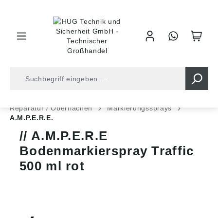
inhalt springen
Shop
Industrietechnik
Chem. Techn. Produkte
Reparatur / Oberflächen
Markierungssprays
A.M.P.E.R.E.
A.M.P.E.R.E
Bodenmarkierspray Traffic
500 ml rot