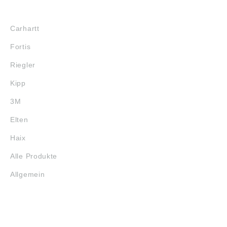
MARKENSHOPS
Carhartt
Fortis
Riegler
Kipp
3M
Elten
Haix
Alle Produkte
Allgemein
SERVICE