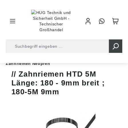
inhalt springen
Shop
Antriebstechnik
Zahnriemen
Zahnriemen Neopren
Zahnriemen HTD 5M
Länge: 180 - 9mm breit ;
180-5M 9mm