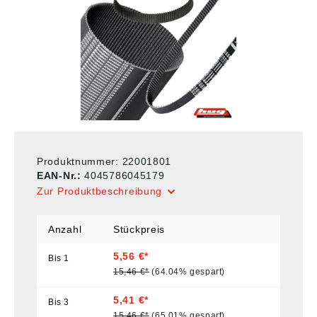
Produktnummer:
22001801
EAN-Nr.:
4045786045179
Zur Produktbeschreibung
Anzahl
Stückpreis
5,56 €*
Bis
1
15,46 €*
(64.04% gespart)
5,41 €*
Bis
3
15,46 €*
(65.01% gespart)