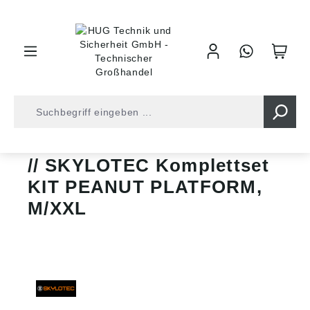
inhalt springen
Shop
Arbeitsschutz
Absturzsicherung
Sets
SKYLOTEC Komplettset
KIT PEANUT PLATFORM,
M/XXL