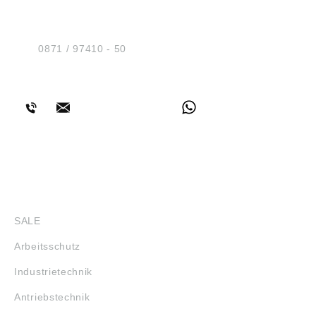
Sicherheit GmbH
Am Industriegleis 7
D-84030 Ergolding
Tel.:
0871 / 97410 - 50
BERATUNG
SHOP
SALE
Arbeitsschutz
Industrietechnik
Antriebstechnik