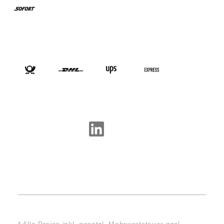
VERSANDARTEN
SOCIAL-MEDIA
* Alle Preise inkl. gesetzl. Mehrwertsteuer zzgl.