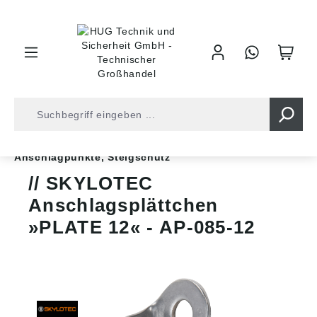
inhalt springen
Shop
Arbeitsschutz
Absturzsicherung
Anschlagpunkte, Steigschutz
SKYLOTEC
Anschlagsplättchen
»PLATE 12« - AP-085-12