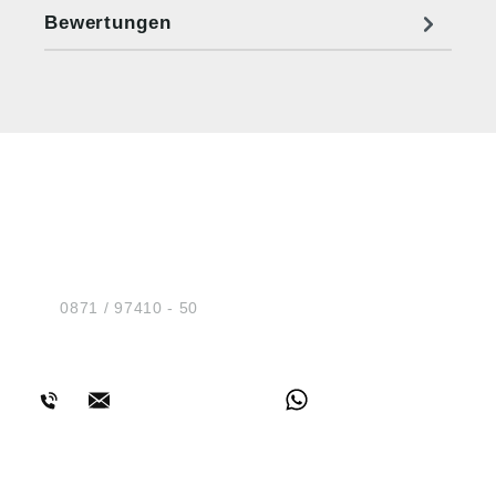
Bewertungen
HUG® Technik und
Sicherheit GmbH
Am Industriegleis 7
D-84030 Ergolding
Tel.:
0871 / 97410 - 50
BERATUNG