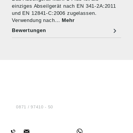
einziges Abseilgerät nach EN 341-2A:2011
und EN 12841-C:2006 zugelassen.
Verwendung nach…
Mehr
Bewertungen
HUG® Technik und
Sicherheit GmbH
Am Industriegleis 7
D-84030 Ergolding
Tel.:
0871 / 97410 - 50
BERATUNG