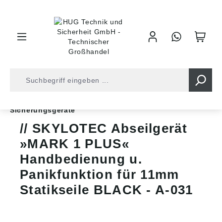
inhalt springen
Shop
Arbeitsschutz
Absturzsicherung
Sicherungsgeräte
SKYLOTEC Abseilgerät
»MARK 1 PLUS«
Handbedienung u.
Panikfunktion für 11mm
Statikseile BLACK - A-031