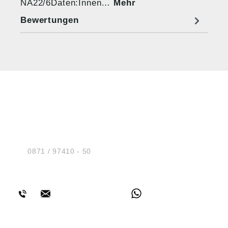
NA22/6Daten:Innen…
Mehr
Bewertungen
HUG® Technik und
Sicherheit GmbH
Am Industriegleis 7
D-84030 Ergolding
Tel.:
0871 / 97410 - 50
BERATUNG