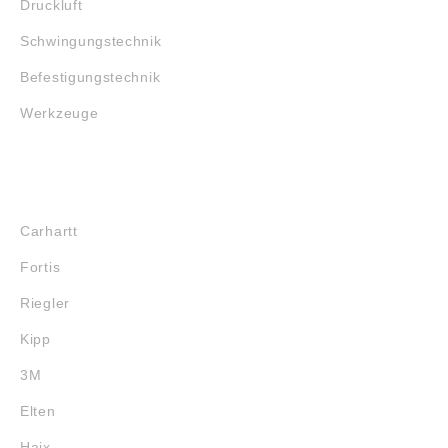
Druckluft
Schwingungstechnik
Befestigungstechnik
Werkzeuge
MARKENSHOPS
Carhartt
Fortis
Riegler
Kipp
3M
Elten
Haix