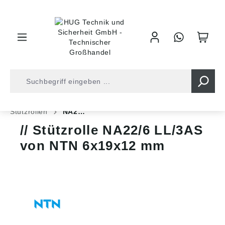
inhalt springen
Shop
Kugellager
Rollenlager
Nadellager
Stützrollen
NA2…
Stützrolle NA22/6 LL/3AS
von NTN 6x19x12 mm