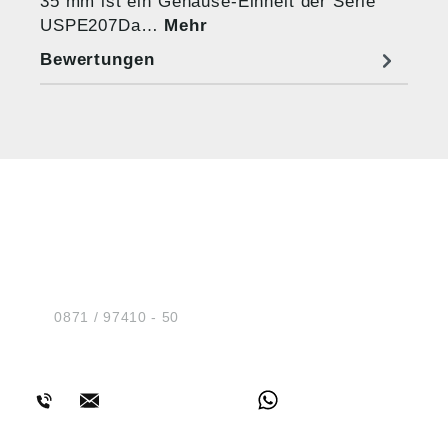
35 mm ist ein Gehäuse-Einheit der Serie
USPE207Da…
Mehr
Bewertungen
HUG® Technik und
Sicherheit GmbH
Am Industriegleis 7
D-84030 Ergolding
Tel.:
0871 / 97410 - 50
BERATUNG