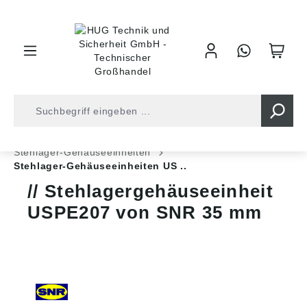
inhalt springen
Shop
Kugellager
Gehäuse/-Einheiten
Stehlager-Gehäuseeinheiten
Stehlager-Gehäuseeinheiten US ..
Stehlagergehäuseeinheit
USPE207 von SNR 35 mm