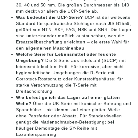
30, 40 und 50 mm. Die großen Durchmesser bis 140
mm deckt vor allem die UCP-Serie ab.
Was bedeutet die UCP-Serie?
UCP ist der weltweite
Standard für quadratische Stehlager nach JIS B1559,
geführt von NTN, SKF, FAG, NSK und SNR. Die Lager
sind untereinander maßlich austauschbar, was die
Ersatzteilbeschaffung erleichtert – die erste Wahl für
den allgemeinen Maschinenbau.
Welche Serie für Lebensmittel oder feuchte
Umgebung?
Die S-Serie aus Edelstahl (SUCP) mit
lebensmittelechtem Fett. Für korrosive, aber nicht
hygienekritische Umgebungen die R-Serie mit
Corrotect-Rostschutz oder Kunststoffgehäuse; für
starke Verschmutzung die T-Serie mit
Dreifachdichtung.
Wie befestige ich das Lager auf einer glatten
Welle?
Über die UK-Serie mit konischer Bohrung und
Spannhülse – sie klemmt auf einer glatten Welle
ohne Passfeder oder Absatz. Für Standardwellen
genügt die Madenschrauben-Befestigung; bei
häufiger Demontage die SY-Reihe mit
Exzenterspannring.