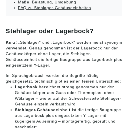
NTN bestehen aus
Gehäuseeinheiten wie
Maße, Belastung, Umgebung
geändert haben.
geändert haben.
einem
das ASP205-D1 von
FAQ zu Stehlager-Gehäuseeinheiten
Abbildungen sind
Abbildungen sind
Stehlagergehäuse mit
NTN bestehen aus
ähnlich, Irrtum
ähnlich, Irrtum
zwei Bohrungen im
einem
vorbehalten. Angaben
vorbehalten. Angaben
Fuss zur Befestigung
Stehlagergehäuse mit
gemäß
gemäß
und einem Wälzlager
zwei Bohrungen im
Produktsicherheitsver
Produktsicherheitsver
Stehlager oder Lagerbock?
in der Einheit. Die
Fuss zur Befestigung
ordnung ((EU)
ordnung ((EU)
Lagersitze sind meist
und einem Wälzlager
2023/998): NTN
2023/998): NTN
Kurz:
„Stehlager" und „Lagerbock" werden meist synonym
als verschiebbare
in der Einheit. Die
Wälzlager
Wälzlager
Loslagersitze
Lagersitze sind meist
verwendet. Genau genommen ist der Lagerbock nur der
(Deutschland) GmbH,
(Deutschland) GmbH,
ausgeführt und
als verschiebbare
Gehäusekörper ohne Lager, die Stehlager-
Max-Planck-Str. 23,
Max-Planck-Str. 23,
können mittels
Loslagersitze
Erkrath, Germany,
Erkrath, Germany,
Gehäuseeinheit die fertige Baugruppe aus Lagerbock plus
Festringen
ausgeführt und
contact@ntn-snr.com
contact@ntn-snr.com
eingesetztem Y-Lager.
(FRB/FRM) zu
können mittels
Festlagern umgebaut
Festringen
Im Sprachgebrauch werden die Begriffe häufig
werden. Die Gehäuse
(FRB/FRM) zu
gleichgesetzt, technisch gibt es einen feinen Unterschied:
besitzen meist
Festlagern umgebaut
Lagerbock
bezeichnet streng genommen nur den
Nachschmierbohrung
werden. Die Gehäuse
Gehäusekörper aus Guss oder Thermoplast ohne
en bzw. Markierungen
besitzen meist
Wälzlager – wie er auf der Schwesterseite
Stehlager-
dafür, obwohl die
Nachschmierbohrung
Gehäuse
einzeln verkauft wird.
meisten verwendeten
en bzw. Markierungen
Lager lange
dafür, obwohl die
Stehlager-Gehäuseeinheit
ist die fertige Baugruppe
vorhaltende
meisten verwendeten
aus Lagerbock plus eingesetztem Y-Lager mit
Erstschmierungen
Lager lange
kugeligem Außenring – montagefertig, geprüft und
beinhalten. Bitte
vorhaltende
geschmiert.