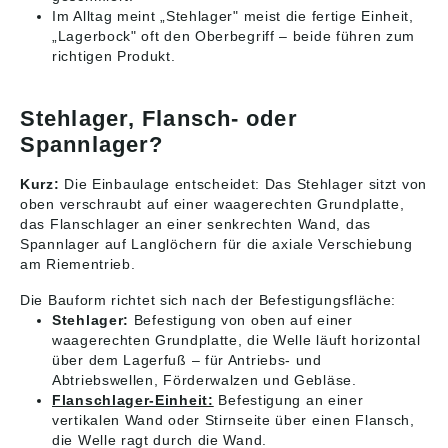
beachten: Die Daten
Erstschmierungen
Im Alltag meint „Stehlager" meist die fertige Einheit,
wurden von uns
beinhalten. Bitte
„Lagerbock" oft den Oberbegriff – beide führen zum
gewissenhaft
beachten: Die Daten
richtigen Produkt.
recherchiert, können
wurden von uns
sich aber inzwischen
gewissenhaft
geändert haben.
recherchiert, können
Stehlager, Flansch- oder
Abbildungen sind
sich aber inzwischen
ähnlich, Irrtum
geändert haben.
Spannlager?
vorbehalten. Angaben
Abbildungen sind
gemäß
ähnlich, Irrtum
Kurz:
Die Einbaulage entscheidet: Das Stehlager sitzt von
Produktsicherheitsver
vorbehalten. Angaben
oben verschraubt auf einer waagerechten Grundplatte,
ordnung ((EU)
gemäß
2023/998): NTN
Produktsicherheitsver
das Flanschlager an einer senkrechten Wand, das
Wälzlager
ordnung ((EU)
Spannlager auf Langlöchern für die axiale Verschiebung
(Deutschland) GmbH,
2023/998): NTN
am Riementrieb.
Max-Planck-Str. 23,
Wälzlager
Erkrath, Germany,
(Deutschland) GmbH,
Die Bauform richtet sich nach der Befestigungsfläche:
contact@ntn-snr.com
Max-Planck-Str. 23,
Stehlager:
Befestigung von oben auf einer
Erkrath, Germany,
waagerechten Grundplatte, die Welle läuft horizontal
contact@ntn-snr.com
über dem Lagerfuß – für Antriebs- und
Abtriebswellen, Förderwalzen und Gebläse.
Flanschlager-Einheit:
Befestigung an einer
vertikalen Wand oder Stirnseite über einen Flansch,
die Welle ragt durch die Wand.