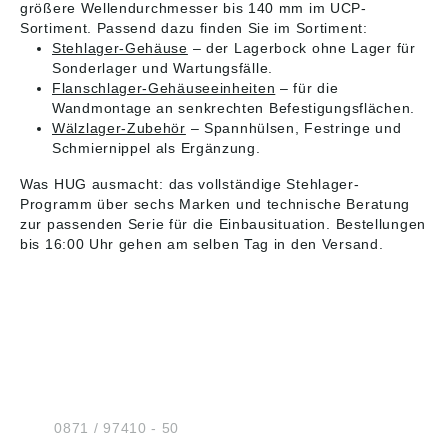
größere Wellendurchmesser bis 140 mm im UCP-
Sortiment. Passend dazu finden Sie im Sortiment:
Stehlager-Gehäuse
– der Lagerbock ohne Lager für
Sonderlager und Wartungsfälle.
Flanschlager-Gehäuseeinheiten
– für die
Wandmontage an senkrechten Befestigungsflächen.
Wälzlager-Zubehör
– Spannhülsen, Festringe und
Schmiernippel als Ergänzung.
Was HUG ausmacht: das vollständige Stehlager-
Programm über sechs Marken und technische Beratung
zur passenden Serie für die Einbausituation. Bestellungen
bis 16:00 Uhr gehen am selben Tag in den Versand.
HUG® Technik und
Sicherheit GmbH
Am Industriegleis 7
D-84030 Ergolding
Tel.:
0871 / 97410 - 50