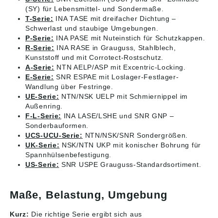
(SY) für Lebensmittel- und Sondermaße.
T-Serie:
INA TASE mit dreifacher Dichtung –
Schwerlast und staubige Umgebungen.
P-Serie:
INA PASE mit Nuteinstich für Schutzkappen.
R-Serie:
INA RASE in Grauguss, Stahlblech,
Kunststoff und mit Corrotect-Rostschutz.
A-Serie:
NTN AELP/ASP mit Excentric-Locking.
E-Serie:
SNR ESPAE mit Loslager-Festlager-
Wandlung über Festringe.
UE-Serie:
NTN/NSK UELP mit Schmiernippel im
Außenring.
F-L-Serie:
INA LASE/LSHE und SNR GNP –
Sonderbauformen.
UCS-UCU-Serie:
NTN/NSK/SNR Sondergrößen.
UK-Serie:
NSK/NTN UKP mit konischer Bohrung für
Spannhülsenbefestigung.
US-Serie:
SNR USPE Grauguss-Standardsortiment.
Maße, Belastung, Umgebung
Kurz:
Die richtige Serie ergibt sich aus