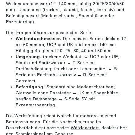
Wellendurchmesser (12–140 mm, häufig 20/25/30/40/50
mm), Umgebung (trocken, staubig, feucht, korrosiv) und
Befestigungsart (Madenschraube, Spannhülse oder
Exzenterring).
Drei Fragen führen zur passenden Serie:
Wellendurchmesser:
Die meisten Serien decken 12
bis 60 mm ab, UCP und UK reichen bis 140 mm.
Häufig gefragt sind 20, 25, 30, 40 und 50 mm.
Umgebung:
trockene Werkstatt → UCP oder UE;
Staub und Spritzwasser → T-Serie mit
Dreifachdichtung; feucht oder Lebensmittel → S-
Serie aus Edelstahl; korrosiv → R-Serie mit
Corrotect.
Befestigung:
Standard sind Madenschrauben;
Glattwelle ohne Passfeder → UK mit Spannhülse;
häufige Demontage → S-Serie SY mit
Exzenterspannring.
Die Werksfettung reicht typisch für mehrere tausend
Betriebsstunden. Für die Nachschmierung im
Dauerbetrieb dient passendes
Wälzlagerfett
, dosiert über
den Schmiernippel am Gehäuse.