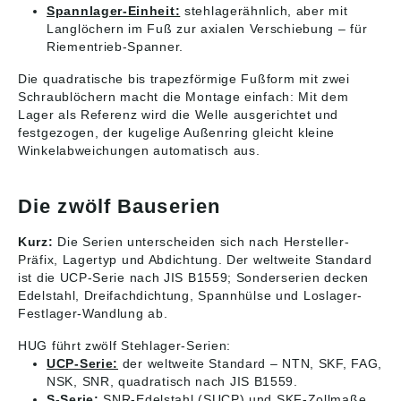
Spannlager-Einheit:
stehlagerähnlich, aber mit
Langlöchern im Fuß zur axialen Verschiebung – für
Riementrieb-Spanner.
Die quadratische bis trapezförmige Fußform mit zwei
Schraublöchern macht die Montage einfach: Mit dem
Lager als Referenz wird die Welle ausgerichtet und
festgezogen, der kugelige Außenring gleicht kleine
Winkelabweichungen automatisch aus.
Die zwölf Bauserien
Kurz:
Die Serien unterscheiden sich nach Hersteller-
Präfix, Lagertyp und Abdichtung. Der weltweite Standard
ist die UCP-Serie nach JIS B1559; Sonderserien decken
Edelstahl, Dreifachdichtung, Spannhülse und Loslager-
Festlager-Wandlung ab.
HUG führt zwölf Stehlager-Serien:
UCP-Serie:
der weltweite Standard – NTN, SKF, FAG,
NSK, SNR, quadratisch nach JIS B1559.
S-Serie:
SNR-Edelstahl (SUCP) und SKF-Zollmaße