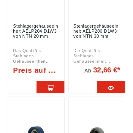
Stehlagergehäuseein
Stehlagergehäuseein
heit AELP204 D1W3
heit AELP206 D1W3
von NTN 20 mm
von NTN 30 mm
Das Qualitäts-
Die Qualitäts-
Stehlager-
Stehlager-
Gehäuseeinheit
Gehäuseeinheit
AELP204D1W3 von
AELP206D1W3 von
32,66 €*
Preis auf Anfrage
Ab
NTN mit den
NTN ist ein Gehäuse-
Abmessungen 20 mm
Einheit der Serie
ist ein Gehäuse-
AELP206 Art:
Einheit der Serie
Gehäuse-Einheit
AELP204 Daten:
Serie AELP206 AELP
Innen (DI): 20 mm
= Stehlager-
(Welle) Art: Gehäuse-
Gehäuseeinheit D1 =
Einheit Serie AELP204
Nut und
mit Nachsetzzeichen
Schmiernippel im
AELP = Stehlager-
Außenring W3 =
Gehäuseeinheit D1 =
Lager mit
Nut und
Spannschraube Typ