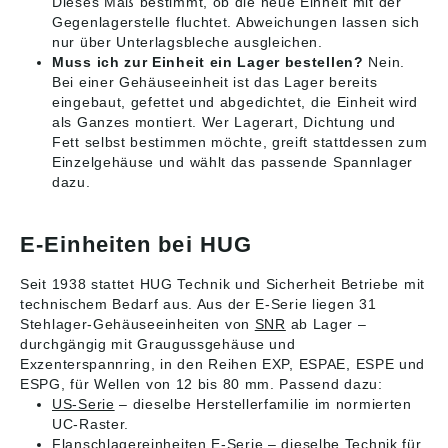
Dieses Maß bestimmt, ob die neue Einheit mit der
Gegenlagerstelle fluchtet. Abweichungen lassen sich
nur über Unterlagsbleche ausgleichen.
Muss ich zur Einheit ein Lager bestellen?
Nein.
Bei einer Gehäuseeinheit ist das Lager bereits
eingebaut, gefettet und abgedichtet, die Einheit wird
als Ganzes montiert. Wer Lagerart, Dichtung und
Fett selbst bestimmen möchte, greift stattdessen zum
Einzelgehäuse und wählt das passende Spannlager
dazu.
E-Einheiten bei HUG
Seit 1938 stattet HUG Technik und Sicherheit Betriebe mit
technischem Bedarf aus. Aus der E-Serie liegen 31
Stehlager-Gehäuseeinheiten von
SNR
ab Lager –
durchgängig mit Graugussgehäuse und
Exzenterspannring, in den Reihen EXP, ESPAE, ESPE und
ESPG, für Wellen von 12 bis 80 mm. Passend dazu:
US-Serie
– dieselbe Herstellerfamilie im normierten
UC-Raster.
Flanschlagereinheiten E-Serie
– dieselbe Technik für