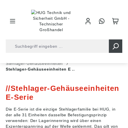
inhalt springen
Shop
Kugellager
Gehäuse/-Einheiten
Stehlager-Gehäuseeinheiten
Stehlager-Gehäuseeinheiten E ..
Stehlager-Gehäuseeinheiten
E-Serie
Die E-Serie ist die einzige Stehlagerfamilie bei HUG, in
der alle 31 Einheiten dasselbe Befestigungsprinzip
verwenden: Der Lagerinnenring wird über einen
Exzenterspannring auf der Welle geklemmt. Das gilt von