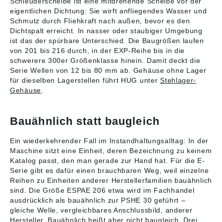
Schleuderscheibe ist eine mitdrehende Scheibe vor der
eigentlichen Dichtung: Sie wirft anfliegendes Wasser und
Schmutz durch Fliehkraft nach außen, bevor es den
Dichtspalt erreicht. In nasser oder staubiger Umgebung
ist das der spürbare Unterschied. Die Baugrößen laufen
von 201 bis 216 durch, in der EXP-Reihe bis in die
schwerere 300er Größenklasse hinein. Damit deckt die
Serie Wellen von 12 bis 80 mm ab. Gehäuse ohne Lager
für dieselben Lagerstellen führt HUG unter
Stehlager-
Gehäuse
.
Bauähnlich statt baugleich
Ein wiederkehrender Fall im Instandhaltungsalltag: In der
Maschine sitzt eine Einheit, deren Bezeichnung zu keinem
Katalog passt, den man gerade zur Hand hat. Für die E-
Serie gibt es dafür einen brauchbaren Weg, weil einzelne
Reihen zu Einheiten anderer Herstellerfamilien bauähnlich
sind. Die Größe ESPAE 206 etwa wird im Fachhandel
ausdrücklich als bauähnlich zur PSHE 30 geführt –
gleiche Welle, vergleichbares Anschlussbild, anderer
Hersteller. Bauähnlich heißt aber nicht baugleich. Drei