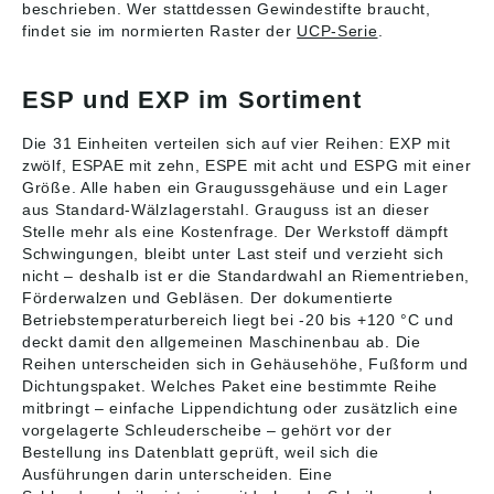
Firma SNR Socièté
Firma SNR Socièté
beschrieben. Wer stattdessen Gewindestifte braucht,
Nouvelle de
Nouvelle de
findet sie im normierten Raster der
UCP-Serie
.
Roulements (www.ntn-
Roulements (www.ntn-
snr.com) Abbildungen
snr.com) Abbildungen
sind ähnlich, Irrtum
sind ähnlich, Irrtum
ESP und EXP im Sortiment
vorbehalten. Angaben
vorbehalten. Angaben
gemäß
gemäß
Die 31 Einheiten verteilen sich auf vier Reihen: EXP mit
Produktsicherheitsver
Produktsicherheitsver
ordnung ((EU)
ordnung ((EU)
zwölf, ESPAE mit zehn, ESPE mit acht und ESPG mit einer
2023/998): NTN
2023/998): NTN
Größe. Alle haben ein Graugussgehäuse und ein Lager
Wälzlager
Wälzlager
aus Standard-Wälzlagerstahl. Grauguss ist an dieser
(Deutschland) GmbH,
(Deutschland) GmbH,
Stelle mehr als eine Kostenfrage. Der Werkstoff dämpft
Max-Planck-Str. 23,
Max-Planck-Str. 23,
Schwingungen, bleibt unter Last steif und verzieht sich
Erkrath, Germany,
Erkrath, Germany,
nicht – deshalb ist er die Standardwahl an Riementrieben,
contact@ntn-snr.com
contact@ntn-snr.com
Förderwalzen und Gebläsen. Der dokumentierte
Betriebstemperaturbereich liegt bei -20 bis +120 °C und
deckt damit den allgemeinen Maschinenbau ab. Die
Reihen unterscheiden sich in Gehäusehöhe, Fußform und
Dichtungspaket. Welches Paket eine bestimmte Reihe
mitbringt – einfache Lippendichtung oder zusätzlich eine
vorgelagerte Schleuderscheibe – gehört vor der
Bestellung ins Datenblatt geprüft, weil sich die
Ausführungen darin unterscheiden. Eine