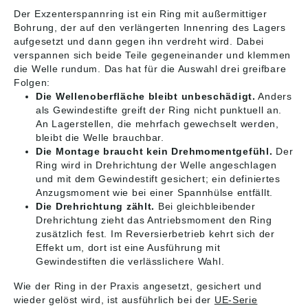
Loslagersitze
Loslagersitze
sind ähnlich, Irrtum
sind ähnlich, Irrtum
Der Exzenterspannring ist ein Ring mit außermittiger
ausgeführt und
ausgeführt und
vorbehalten. Angaben
vorbehalten. Angaben
können mittels
können mittels
Bohrung, der auf den verlängerten Innenring des Lagers
gemäß
gemäß
Festringen
Festringen
Produktsicherheitsver
Produktsicherheitsver
aufgesetzt und dann gegen ihn verdreht wird. Dabei
(FRB/FRM) zu
(FRB/FRM) zu
ordnung ((EU)
ordnung ((EU)
verspannen sich beide Teile gegeneinander und klemmen
Festlagern umgebaut
Festlagern umgebaut
2023/998): NTN
2023/998): NTN
die Welle rundum. Das hat für die Auswahl drei greifbare
werden. Die Gehäuse
werden. Die Gehäuse
Wälzlager
Wälzlager
Folgen:
besitzen meist
besitzen meist
(Deutschland) GmbH,
(Deutschland) GmbH,
Die Wellenoberfläche bleibt unbeschädigt.
Anders
Nachschmierbohrung
Nachschmierbohrung
Max-Planck-Str. 23,
Max-Planck-Str. 23,
als Gewindestifte greift der Ring nicht punktuell an.
en bzw. Markierungen
en bzw. Markierungen
Erkrath, Germany,
Erkrath, Germany,
An Lagerstellen, die mehrfach gewechselt werden,
dafür, obwohl die
dafür, obwohl die
contact@ntn-snr.com
contact@ntn-snr.com
bleibt die Welle brauchbar.
meisten verwendeten
meisten verwendeten
Lager lange
Lager lange
Die Montage braucht kein Drehmomentgefühl.
Der
vorhaltende
vorhaltende
Ring wird in Drehrichtung der Welle angeschlagen
Erstschmierungen
Erstschmierungen
und mit dem Gewindestift gesichert; ein definiertes
beinhalten. Bitte
beinhalten. Bitte
Anzugsmoment wie bei einer Spannhülse entfällt.
beachten: Die Daten
beachten: Die Daten
Die Drehrichtung zählt.
Bei gleichbleibender
wurden von uns
wurden von uns
Drehrichtung zieht das Antriebsmoment den Ring
gewissenhaft
gewissenhaft
zusätzlich fest. Im Reversierbetrieb kehrt sich der
recherchiert, können
recherchiert, können
Effekt um, dort ist eine Ausführung mit
sich aber inzwischen
sich aber inzwischen
Gewindestiften die verlässlichere Wahl.
geändert haben. Die
geändert haben. Die
aktuell gültigen Daten
aktuell gültigen Daten
Wie der Ring in der Praxis angesetzt, gesichert und
finden Sie auf der
finden Sie auf der
Internetseite der
Internetseite der
wieder gelöst wird, ist ausführlich bei der
UE-Serie