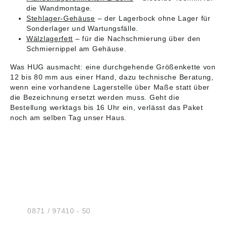
die Wandmontage.
Stehlager-Gehäuse
– der Lagerbock ohne Lager für
Sonderlager und Wartungsfälle.
Wälzlagerfett
– für die Nachschmierung über den
Schmiernippel am Gehäuse.
Was HUG ausmacht: eine durchgehende Größenkette von
12 bis 80 mm aus einer Hand, dazu technische Beratung,
wenn eine vorhandene Lagerstelle über Maße statt über
die Bezeichnung ersetzt werden muss. Geht die
Bestellung werktags bis 16 Uhr ein, verlässt das Paket
noch am selben Tag unser Haus.
HUG® Technik und
Sicherheit GmbH
Am Industriegleis 7
D-84030 Ergolding
Tel.:
0871 / 97410 - 50