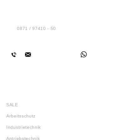
HUG® Technik und
Sicherheit GmbH
Am Industriegleis 7
D-84030 Ergolding
Tel.:
0871 / 97410 - 50
BERATUNG
SHOP
SALE
Arbeitsschutz
Industrietechnik
Antriebstechnik