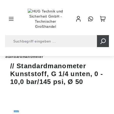
inhalt springen
Shop
Druckluft
Messgeräte
Manometer
Standardmanometer
Standardmanometer
Kunststoff, G 1/4 unten, 0 -
10,0 bar/145 psi, Ø 50