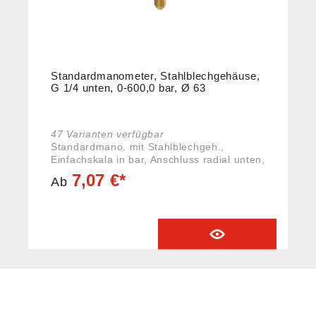
Standardmanometer, Stahlblechgehäuse,
G 1/4 unten, 0-600,0 bar, Ø 63
47 Varianten verfügbar
Standardmano. mit Stahlblechgeh.,
Einfachskala in bar, Anschluss radial unten,
G 1/4, Güteklasse 1,6, Messber. 0 - 600,0
7,07 €*
Ab
bar, Ø 63. Rohrfedermanometer in
Standardausführung. Geeignet für
gasförmige, flüssige, nicht hochviskose
und nicht kristallisierende Messstoffe, die
Kupferlegierungen nicht angreifen.
Angaben gemäß
Produktsicherheitsverordnung ((EU)
2023/988): Riegler & Co. KG, Schützenstr.
27, 72574 Bad Urach, Deutschland, E-Mail:
info@riegler.de