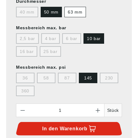
Durchmesser
40 mm
50 mm
63 mm
Messbereich max. bar
2,5 bar
4 bar
6 bar
10 bar
16 bar
25 bar
Messbereich max. psi
36
58
87
145
230
360
Anzahl
Stück
In den
Warenkorb