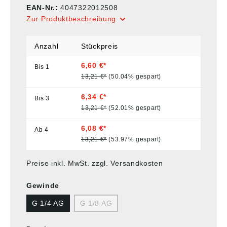
EAN-Nr.:
4047322012508
Zur Produktbeschreibung
Anzahl
Stückpreis
6,60 €*
Bis
1
13,21 €*
(50.04% gespart)
6,34 €*
Bis
3
13,21 €*
(52.01% gespart)
6,08 €*
Ab
4
13,21 €*
(53.97% gespart)
Preise inkl. MwSt. zzgl. Versandkosten
Gewinde
G 1/4 AG
G 1/8 AG