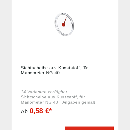
Sichtscheibe aus Kunststoff, für
Manometer NG 40
14 Varianten verfügbar
Sichtscheibe aus Kunststoff, für
Manometer NG 40 . Angaben gemäß
Produktsicherheitsverordnung ((EU)
0,58 €*
Ab
2023/988): Riegler & Co. KG, Schützenstr.
27, 72574 Bad Urach, Deutschland, E-Mail:
info@riegler.de