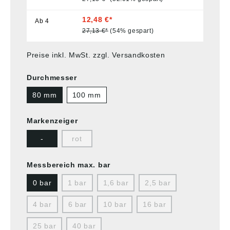
12,48 €*
Ab
4
27,13 €*
(54% gespart)
Preise inkl. MwSt. zzgl. Versandkosten
Durchmesser
80 mm
100 mm
Markenzeiger
-
rot
Messbereich max. bar
0 bar
1 bar
1,6 bar
2,5 bar
4 bar
6 bar
10 bar
16 bar
25 bar
40 bar