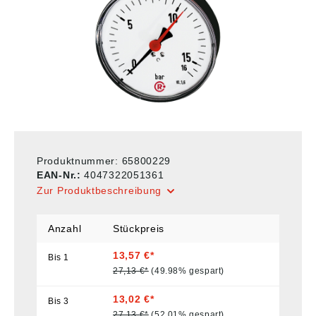
Produktnummer:
65800229
EAN-Nr.:
4047322051361
Zur Produktbeschreibung
Anzahl
Stückpreis
13,57 €*
Bis
1
27,13 €*
(49.98% gespart)
13,02 €*
Bis
3
27,13 €*
(52.01% gespart)