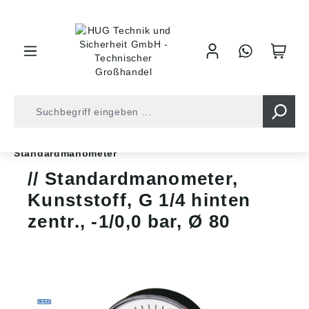
inhalt springen
Shop
Druckluft
Messgeräte
Manometer
Standardmanometer
Standardmanometer,
Kunststoff, G 1/4 hinten
zentr., -1/0,0 bar, Ø 80