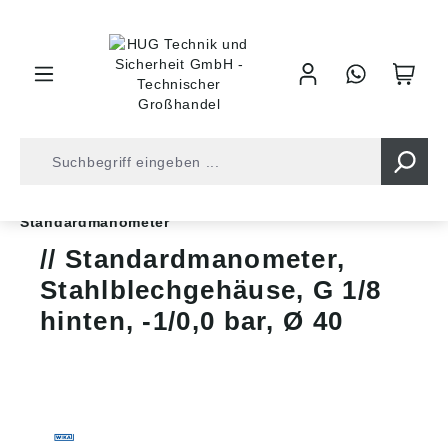
inhalt springen
Shop
Druckluft
Messgeräte
Manometer
Standardmanometer
Standardmanometer,
Stahlblechgehäuse, G 1/8
hinten, -1/0,0 bar, Ø 40