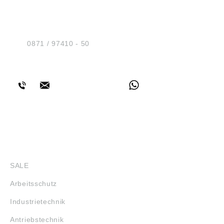
HUG® Technik und
Sicherheit GmbH
Am Industriegleis 7
D-84030 Ergolding
Tel.:
0871 / 97410 - 50
BERATUNG
SHOP
SALE
Arbeitsschutz
Industrietechnik
Antriebstechnik