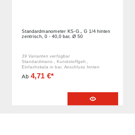
Standardmanometer KS-G., G 1/4 hinten
zentrisch, 0 - 40,0 bar, Ø 50
39 Varianten verfügbar
Standardmano., Kunststoffgeh.,
Einfachskala in bar, Anschluss hinten
zentrisch, G 1/4, Güteklasse 2,5, Messber.
4,71 €*
Ab
0 - 40,0 bar, Ø 50. Rohrfedermanometer in
Standardausführung. Geeignet für
gasförmige, flüssige, nicht hochviskose
und nicht kristallisierende Messstoffe, die
Kupferlegierungen nicht angreifen.
Angaben gemäß
Produktsicherheitsverordnung ((EU)
2023/988): Riegler & Co. KG, Schützenstr.
27, 72574 Bad Urach, Deutschland, E-Mail:
info@riegler.de