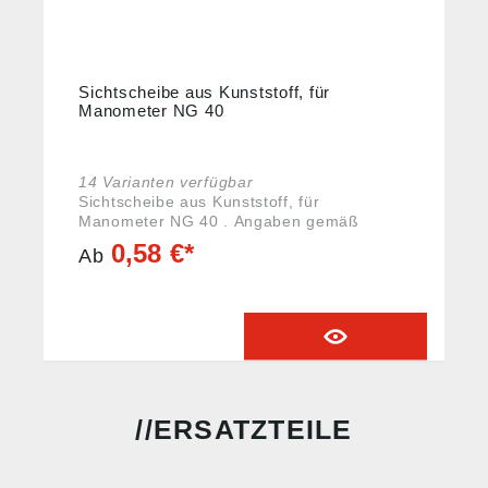
Sichtscheibe aus Kunststoff, für
Manometer NG 40
14 Varianten verfügbar
Sichtscheibe aus Kunststoff, für
Manometer NG 40 . Angaben gemäß
Produktsicherheitsverordnung ((EU)
0,58 €*
Ab
2023/988): Riegler & Co. KG, Schützenstr.
27, 72574 Bad Urach, Deutschland, E-Mail:
info@riegler.de
ERSATZTEILE