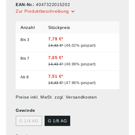
EAN-Nr.:
4047322015202
Zur Produktbeschreibung
Anzahl
Stückpreis
7,79 €*
Bis
3
14,43 €*
(46.02% gespart)
7,65 €*
Bis
7
14,43 €*
(46.99% gespart)
7,51 €*
Ab
8
14,43 €*
(47.96% gespart)
Preise inkl. MwSt. zzgl. Versandkosten
Gewinde
G 1/4 AG
G 1/8 AG