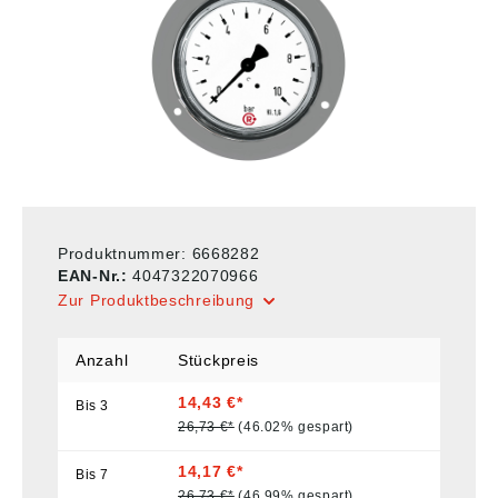
Produktnummer:
6668282
EAN-Nr.:
4047322070966
Zur Produktbeschreibung
Anzahl
Stückpreis
14,43 €*
Bis
3
26,73 €*
(46.02% gespart)
14,17 €*
Bis
7
26,73 €*
(46.99% gespart)