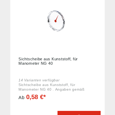
Sichtscheibe aus Kunststoff, für
Manometer NG 40
14 Varianten verfügbar
Sichtscheibe aus Kunststoff, für
Manometer NG 40 . Angaben gemäß
Produktsicherheitsverordnung ((EU)
0,58 €*
Ab
2023/988): Riegler & Co. KG, Schützenstr.
27, 72574 Bad Urach, Deutschland, E-Mail:
info@riegler.de