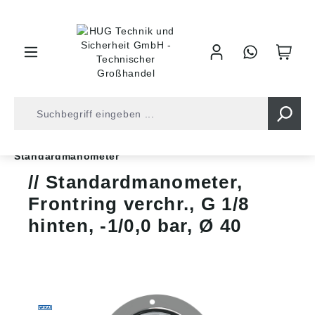
inhalt springen
Shop
Druckluft
Messgeräte
Manometer
Standardmanometer
Standardmanometer,
Frontring verchr., G 1/8
hinten, -1/0,0 bar, Ø 40