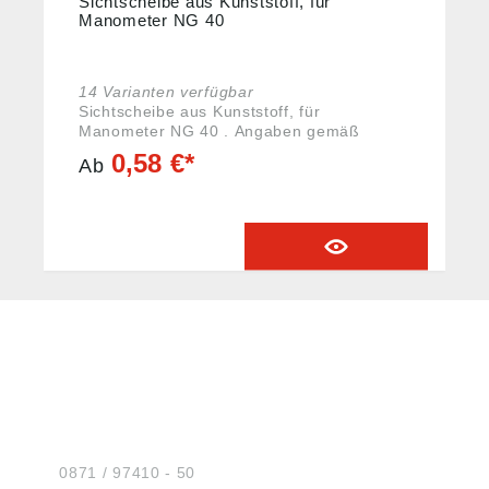
Sichtscheibe aus Kunststoff, für
Manometer NG 40
14 Varianten verfügbar
Sichtscheibe aus Kunststoff, für
Manometer NG 40 . Angaben gemäß
Produktsicherheitsverordnung ((EU)
0,58 €*
Ab
2023/988): Riegler & Co. KG, Schützenstr.
27, 72574 Bad Urach, Deutschland, E-Mail:
info@riegler.de
HUG® Technik und
Sicherheit GmbH
Am Industriegleis 7
D-84030 Ergolding
Tel.:
0871 / 97410 - 50