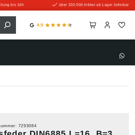
llung bis 16h
über 200.000 Artikel ab Lager lieferbar
tnummer:
7293084
sfeder DIN6885 L=16, B=3,