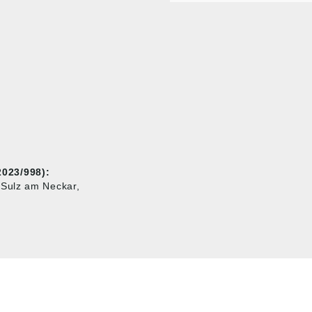
023/998):
 Sulz am Neckar,