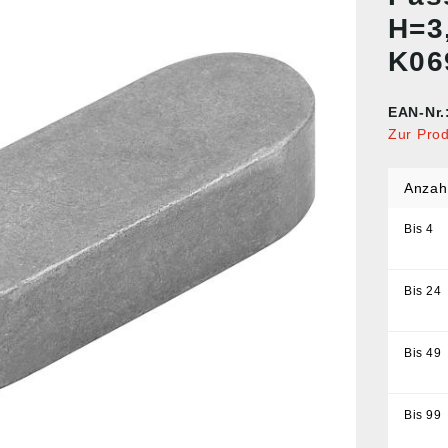
H=3
K06
EAN-Nr.
Zur Pro
Anzah
Bis
4
Bis
24
Bis
49
Bis
99