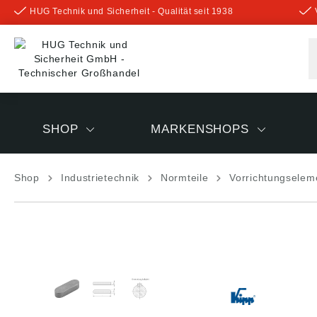
HUG Technik und Sicherheit - Qualität seit 1938
inhalt springen
SHOP
MARKENSHOPS
Shop
Industrietechnik
Normteile
Vorrichtungselem