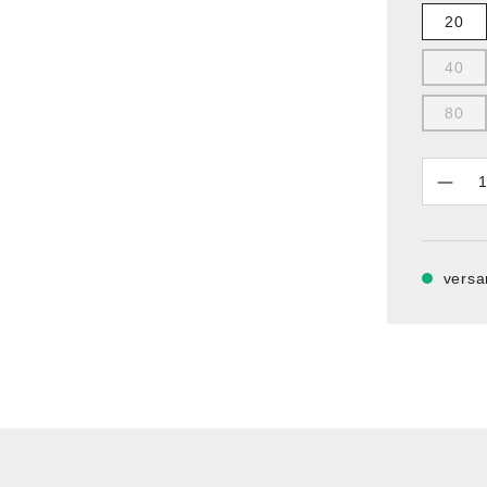
20
40
80
Anzahl
versa