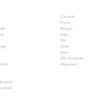
MARKENSHOPS
Carhartt
z
Fortis
nik
Riegler
nik
Kipp
3M
inge
Elten
Haix
Alle Produkte
chnik
Allgemein
technik
technik