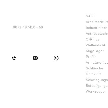
HUG® Technik und
SHOP
Sicherheit GmbH
SALE
Am Industriegleis 7
Arbeitsschut
D-84030 Ergolding
Tel.:
0871 / 97410 - 50
Industrietech
Antriebstech
O-Ringe
Wellendichtr
BERATUNG
Kugellager
Profile
Armaturente
Schläuche
Druckluft
Schwingungs
Befestigungs
Werkzeuge