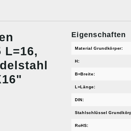
Eigenschaften
nen
 L=16,
Material Grundkörper:
delstahl
H:
B=Breite:
X16"
L=Länge:
DIN:
Stahlschlüssel Grundkörp
RoHS: