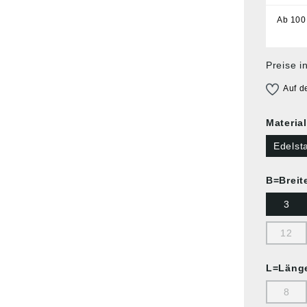
Ab
100
Preise i
Auf d
Materia
Edelst
B=Breit
3
12
L=Läng
8