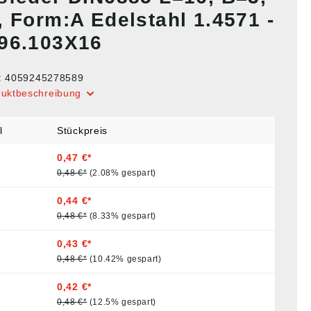
, Form:A Edelstahl 1.4571 -
96.103X16
:
4059245278589
duktbeschreibung
l
Stückpreis
0,47 €*
0,48 €*
(2.08% gespart)
0,44 €*
0,48 €*
(8.33% gespart)
0,43 €*
0,48 €*
(10.42% gespart)
0,42 €*
0,48 €*
(12.5% gespart)