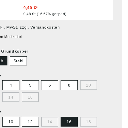
0,40 €*
0,48 €*
(16.67% gespart)
nkl. MwSt. zzgl. Versandkosten
en Merkzettel
l Grundkörper
ahl
Stahl
e
4
5
6
8
10
14
16
e
10
12
14
16
18