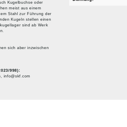
uch Kugelbuchse oder
ehen meist aus einem
em Stahl zur Führung der
nden Kugeln stellen einen
rkugellager sind ab Werk
n.
nen sich aber inzwischen
023/998):
, info@skf.com