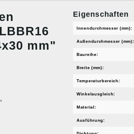
Eigenschaften
nen
r LBBR16
Innendurchmesser (mm):
4x30 mm"
Außendurchmesser (mm)
Baureihe:
Breite (mm):
Temperaturbereich:
Winkelausgleich:
n
Material:
Ausführung:
Dichtung: