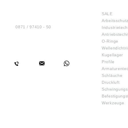
HUG® Technik und
SHOP
Sicherheit GmbH
SALE
Am Industriegleis 7
Arbeitsschut
D-84030 Ergolding
Tel.:
0871 / 97410 - 50
Industrietech
Antriebstech
O-Ringe
Wellendichtr
BERATUNG
Kugellager
Profile
Armaturente
Schläuche
Druckluft
Schwingungs
Befestigungs
Werkzeuge