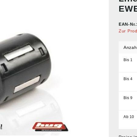
EWE
EAN-Nr.
Zur Pro
Anzah
Bis
1
Bis
4
Bis
9
Ab
10
Preise i