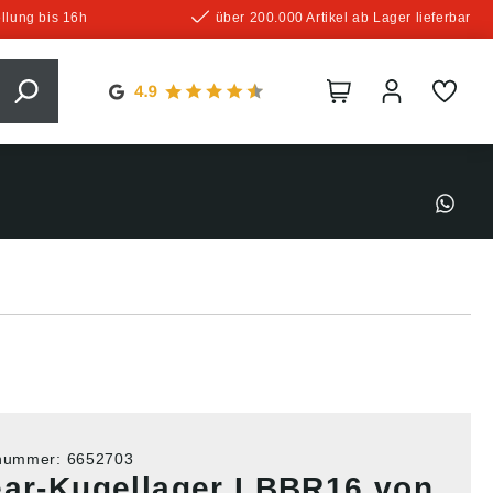
llung bis 16h
über 200.000 Artikel ab Lager lieferbar
tnummer:
6652703
ear-Kugellager LBBR16 von