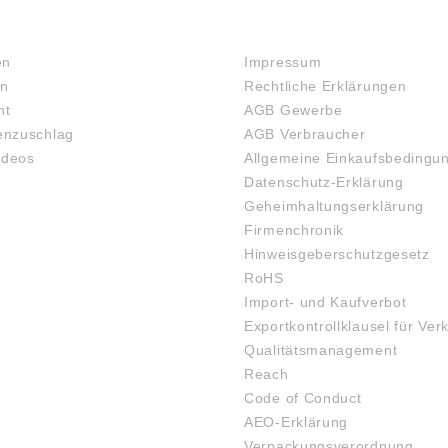
RECHTLICHES
en
Impressum
en
Rechtliche Erklärungen
ht
AGB Gewerbe
nzuschlag
AGB Verbraucher
ideos
Allgemeine Einkaufsbedingu
Datenschutz-Erklärung
Geheimhaltungserklärung
Firmenchronik
Hinweisgeberschutzgesetz
RoHS
Import- und Kaufverbot
Exportkontrollklausel für Ver
Qualitätsmanagement
Reach
Code of Conduct
AEO-Erklärung
Verpackungsverordnung