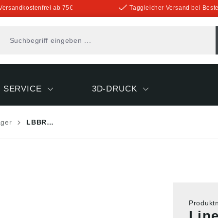
Versandkostenfrei ab 75€
Taggleicher Versand bei Beste
SERVICE
3D-DRUCK
ager
LBBR…
Produk
Lin