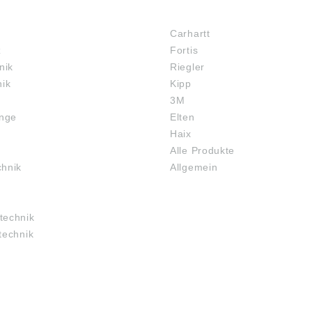
MARKENSHOPS
Carhartt
z
Fortis
nik
Riegler
nik
Kipp
3M
inge
Elten
Haix
Alle Produkte
chnik
Allgemein
technik
technik