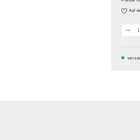
Auf d
Anzahl
versa