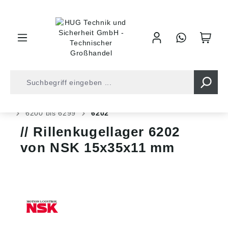
inhalt springen
Shop
Kugellager
Kugellager
Rillen Kugellager
6200 bis 6299
6202
Rillenkugellager 6202
von NSK 15x35x11 mm