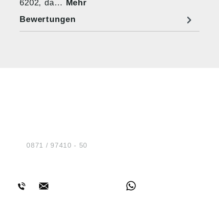
6202, da…
Mehr
Bewertungen
HUG® Technik und
Sicherheit GmbH
Am Industriegleis 7
D-84030 Ergolding
Tel.:
0871 / 97410 - 50
BERATUNG