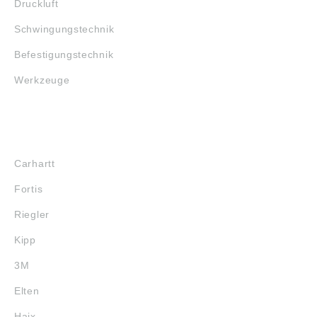
Druckluft
Schwingungstechnik
Befestigungstechnik
Werkzeuge
MARKENSHOPS
Carhartt
Fortis
Riegler
Kipp
3M
Elten
Haix