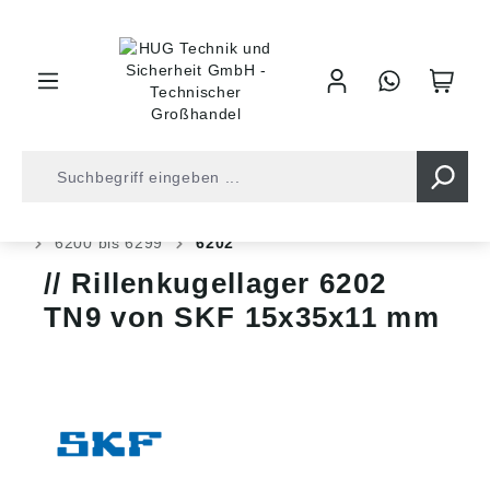
inhalt springen
Shop
Kugellager
Kugellager
Rillen Kugellager
6200 bis 6299
6202
Rillenkugellager 6202
TN9 von SKF 15x35x11 mm