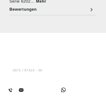
Serie 6202…
Mehr
Bewertungen
HUG® Technik und
Sicherheit GmbH
Am Industriegleis 7
D-84030 Ergolding
Tel.:
0871 / 97410 - 50
BERATUNG