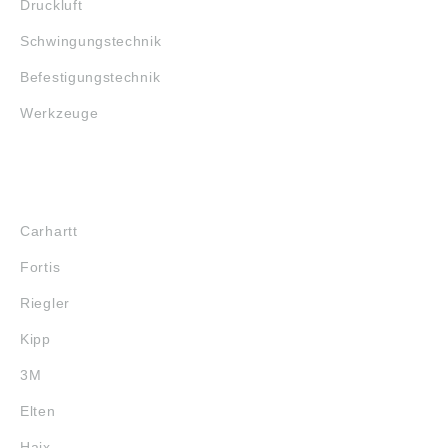
Druckluft
Schwingungstechnik
Befestigungstechnik
Werkzeuge
MARKENSHOPS
Carhartt
Fortis
Riegler
Kipp
3M
Elten
Haix