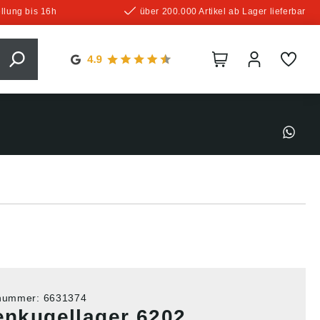
llung bis 16h
über 200.000 Artikel ab Lager lieferbar
tnummer:
6631374
lenkugellager 6202