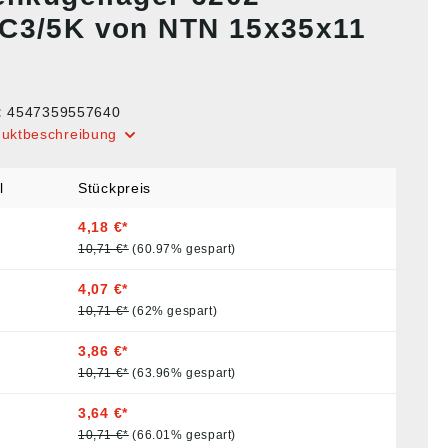
C3/5K von NTN 15x35x11
:
4547359557640
duktbeschreibung
l
Stückpreis
4,18 €*
10,71 €*
(60.97% gespart)
4,07 €*
10,71 €*
(62% gespart)
3,86 €*
10,71 €*
(63.96% gespart)
3,64 €*
10,71 €*
(66.01% gespart)