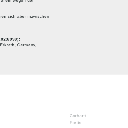
r allem wegen der
nen sich aber inzwischen
023/998):
Erkrath, Germany,
MARKENSHOPS
Carhartt
z
Fortis