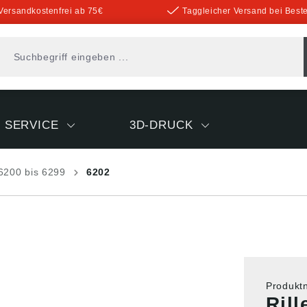
Versandkostenfrei ab 75€
Taggleicher Versand bei Beste
SERVICE
3D-DRUCK
6200 bis 6299
6202
Produk
Ril