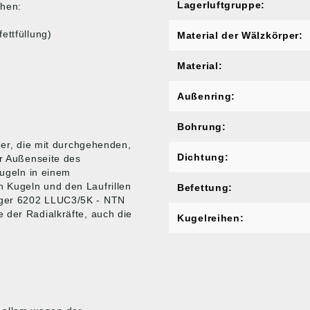
Lagerluftgruppe:
chen:
ettfüllung)
Material der Wälzkörper:
Material:
Außenring:
Bohrung:
ger, die mit durchgehenden,
Dichtung:
er Außenseite des
Kugeln in einem
 Kugeln und den Laufrillen
Befettung:
ager 6202 LLUC3/5K - NTN
 der Radialkräfte, auch die
Kugelreihen:
.