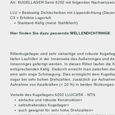
Art: KUGELLAGER Serie 6202 mit folgenden Nachsetzzei
LLU = Beidseitig Dichtscheiben mit Lippendichtung (Dauerf
C3 = Erhöhte Lagerluft
.. = Standard-Käfig (meist Stahlblech)
Hier finden Sie dazu passende
WELLENDICHTRINGE
Rillenkugellager sind sehr vielseitige und robuste Kugella
tiefen Laufrillen in der Innenseite des Außenringes und d
Innenringes gefertigt werden. In diesen Rillen laufen die 
entsprechenden Käfig. Dadurch erreicht man zwischen den
eine sehr enge Schmiegung. Dies ermöglicht dem Kugell
sogar bei sehr hohen Drehzahlen, zusätzlich zur Aufnahme
Aufnahme von Axialkräften (< 10 %) in beiden Richtungen
Vorteile des Kugellagers 6202 LLUC3/5K - NTN:
einfache und robuste Konstruktion>
selbsthaltendes Kugellager>
auch geeignet für sehr hohe Drehzahlen>