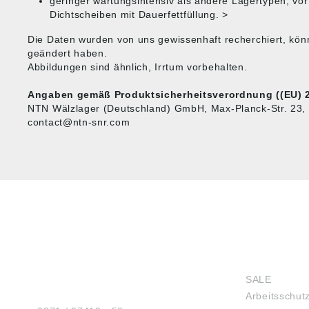
geringer wartungsintensiv als andere Lagertypen, vo
Dichtscheiben mit Dauerfettfüllung. >
Die Daten wurden von uns gewissenhaft recherchiert, kön
geändert haben.
Abbildungen sind ähnlich, Irrtum vorbehalten.
Angaben gemäß Produktsicherheitsverordnung ((EU) 2
NTN Wälzlager (Deutschland) GmbH, Max-Planck-Str. 23, 
contact@ntn-snr.com
HUG® Technik und
SHOP
Sicherheit GmbH
SALE
Am Industriegleis 7
Arbeitsschut
D-84030 Ergolding