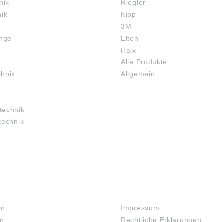
nik
Riegler
nik
Kipp
3M
inge
Elten
Haix
Alle Produkte
chnik
Allgemein
technik
technik
RECHTLICHES
en
Impressum
en
Rechtliche Erklärungen