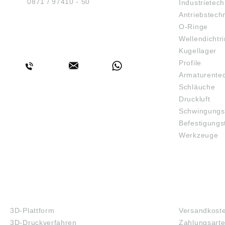
Tel.:
0871 / 97410 - 50
Industrietech
Antriebstech
O-Ringe
Wellendichtr
BERATUNG
Kugellager
Profile
Armaturente
Schläuche
Druckluft
Schwingungs
Befestigungs
Werkzeuge
3D-DRUCK
FAQ
3D-Plattform
Versandkost
3D-Druckverfahren
Zahlungsart