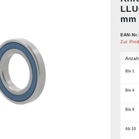
LLU
mm
EAN-Nr.
Zur Pro
Anzah
Bis
1
Bis
4
Bis
9
Ab
10