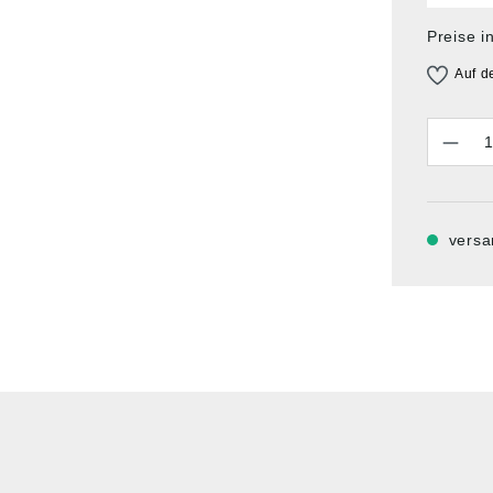
Preise i
Auf d
Anzahl
versa