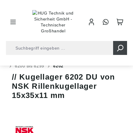
inhalt springen
Shop
Kugellager
Kugellager
Rillen Kugellager
6200 bis 6299
6202
Kugellager 6202 DU von
NSK Rillenkugellager
15x35x11 mm