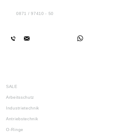
Am Industriegleis 7
D-84030 Ergolding
Tel.:
0871 / 97410 - 50
BERATUNG
SHOP
SALE
Arbeitsschutz
Industrietechnik
Antriebstechnik
O-Ringe