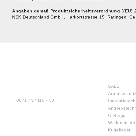
Angaben gemäß Produktsicherheitsverordnung ((EU) 2
NSK Deutschland GmbH, Harkortstrasse 15, Ratingen, G
HUG® Technik und
SHOP
Sicherheit GmbH
SALE
Am Industriegleis 7
Arbeitsschut
D-84030 Ergolding
Tel.:
0871 / 97410 - 50
Industrietech
Antriebstech
O-Ringe
Wellendichtr
BERATUNG
Kugellager