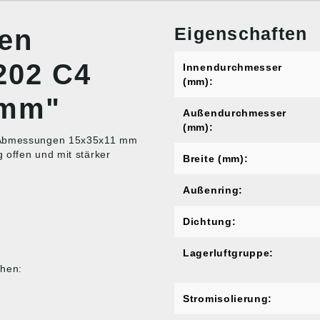
Eigenschaften
nen
202 C4
Innendurchmesser
(mm):
 mm"
Außendurchmesser
(mm):
en Abmessungen 15x35x11 mm
 offen und mit stärker
Breite (mm):
Außenring:
Dichtung:
Lagerluftgruppe:
chen:
Stromisolierung: