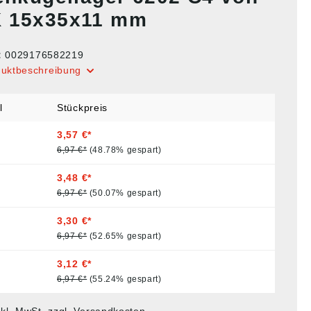
 15x35x11 mm
:
0029176582219
duktbeschreibung
l
Stückpreis
3,57 €*
6,97 €*
(48.78% gespart)
3,48 €*
6,97 €*
(50.07% gespart)
3,30 €*
6,97 €*
(52.65% gespart)
3,12 €*
6,97 €*
(55.24% gespart)
nkl. MwSt. zzgl. Versandkosten