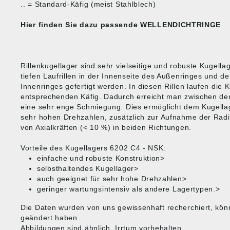
.. = Standard-Käfig (meist Stahlblech)
Hier finden Sie dazu passende
WELLENDICHTRINGE
Rillenkugellager sind sehr vielseitige und robuste Kugella
tiefen Laufrillen in der Innenseite des Außenringes und d
Innenringes gefertigt werden. In diesen Rillen laufen die 
entsprechenden Käfig. Dadurch erreicht man zwischen den
eine sehr enge Schmiegung. Dies ermöglicht dem Kugella
sehr hohen Drehzahlen, zusätzlich zur Aufnahme der Radi
von Axialkräften (< 10 %) in beiden Richtungen.
Vorteile des Kugellagers 6202 C4 - NSK:
einfache und robuste Konstruktion>
selbsthaltendes Kugellager>
auch geeignet für sehr hohe Drehzahlen>
geringer wartungsintensiv als andere Lagertypen.>
Die Daten wurden von uns gewissenhaft recherchiert, kön
geändert haben.
Abbildungen sind ähnlich, Irrtum vorbehalten.