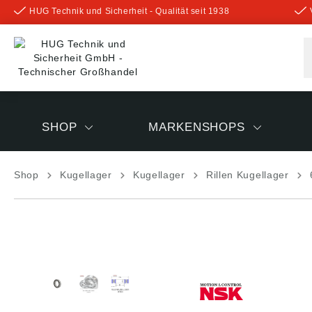
HUG Technik und Sicherheit - Qualität seit 1938
inhalt springen
SHOP
MARKENSHOPS
Shop
Kugellager
Kugellager
Rillen Kugellager