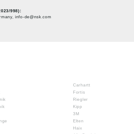
023/998):
ermany, info-de@nsk.com
MARKENSHOPS
Carhartt
z
Fortis
nik
Riegler
nik
Kipp
3M
inge
Elten
Haix