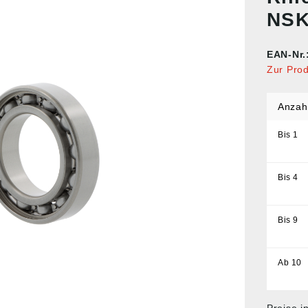
NSK
EAN-Nr.
Zur Pro
Anzah
Bis
1
Bis
4
Bis
9
Ab
10
Preise i