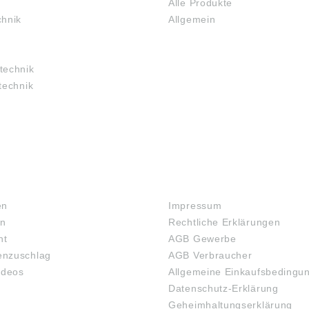
Alle Produkte
chnik
Allgemein
technik
technik
RECHTLICHES
en
Impressum
en
Rechtliche Erklärungen
ht
AGB Gewerbe
nzuschlag
AGB Verbraucher
ideos
Allgemeine Einkaufsbedingu
Datenschutz-Erklärung
Geheimhaltungserklärung