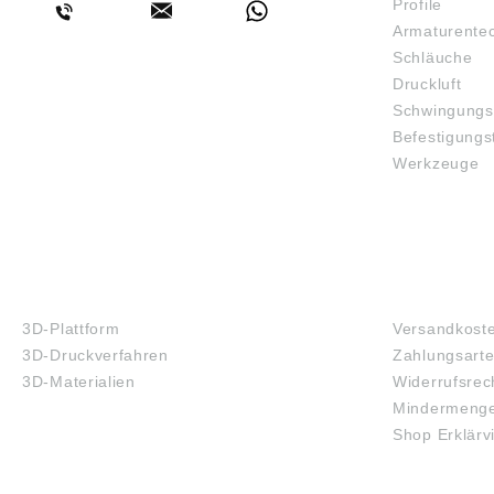
Profile
Armaturente
Schläuche
Druckluft
Schwingungs
Befestigungs
Werkzeuge
3D-DRUCK
FAQ
3D-Plattform
Versandkost
3D-Druckverfahren
Zahlungsart
3D-Materialien
Widerrufsrec
Mindermenge
Shop Erklärv