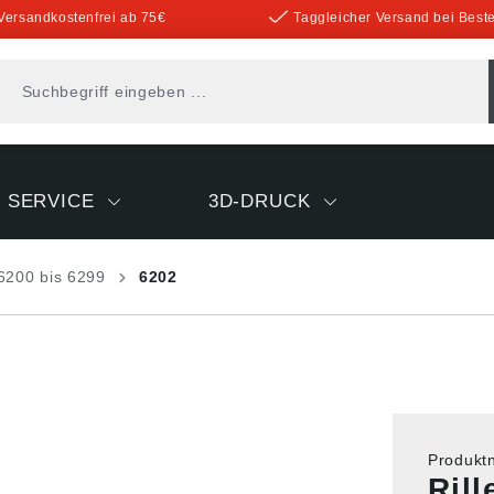
Versandkostenfrei ab 75€
Taggleicher Versand bei Beste
SERVICE
3D-DRUCK
6200 bis 6299
6202
Produk
Ril