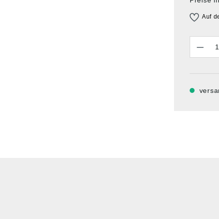
Auf d
Anzahl
versa