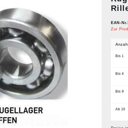
Ril
EAN-Nr.
Zur Pro
Anzah
Bis
1
Bis
4
Bis
9
Ab
10
Preise i