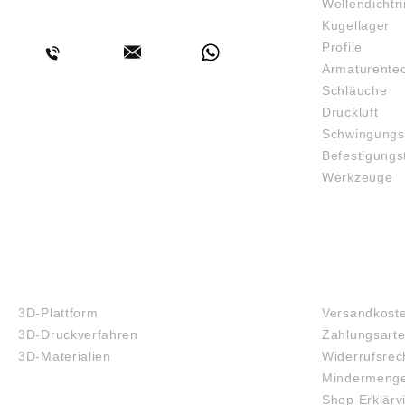
Wellendichtr
BERATUNG
Kugellager
Profile
Armaturente
Schläuche
Druckluft
Schwingungs
Befestigungs
Werkzeuge
3D-DRUCK
FAQ
3D-Plattform
Versandkost
3D-Druckverfahren
Zahlungsart
3D-Materialien
Widerrufsrec
Mindermenge
Shop Erklärv