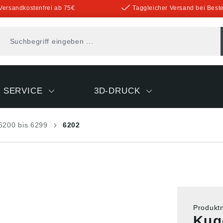
Versandkostenfrei ab 75€
Taggleicher Versand bei Beste
SERVICE
3D-DRUCK
6200 bis 6299
6202
Produk
Kug