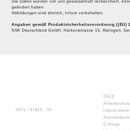
Die Daten wurden von uns gewissenhaft recherchiert, kön
geändert haben.
Abbildungen sind ähnlich, Irrtum vorbehalten.
Angaben gemäß Produktsicherheitsverordnung ((EU) 2
NSK Deutschland GmbH, Harkortstrasse 15, Ratingen, G
HUG® Technik und
SHOP
Sicherheit GmbH
SALE
Am Industriegleis 7
Arbeitsschut
D-84030 Ergolding
Tel.:
0871 / 97410 - 50
Industrietech
Antriebstech
O-Ringe