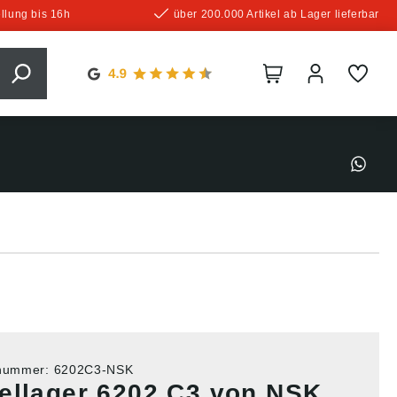
llung bis 16h
über 200.000 Artikel ab Lager lieferbar
tnummer:
6202C3-NSK
ellager 6202 C3 von NSK