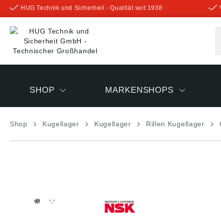
HUG Technik und Sicherheit - Qualität seit 1938
inhalt springen
SHOP
MARKENSHOPS
Shop
Kugellager
Kugellager
Rillen Kugellager