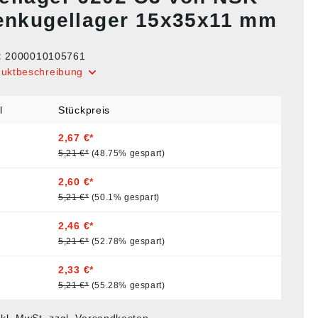
lenkugellager 15x35x11 mm
:
2000010105761
duktbeschreibung
l
Stückpreis
2,67 €*
5,21 €*
(48.75% gespart)
2,60 €*
5,21 €*
(50.1% gespart)
2,46 €*
5,21 €*
(52.78% gespart)
2,33 €*
5,21 €*
(55.28% gespart)
nkl. MwSt. zzgl. Versandkosten