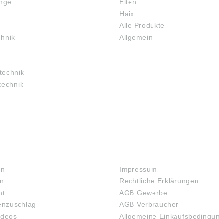
inge
Elten
Haix
Alle Produkte
chnik
Allgemein
technik
technik
RECHTLICHES
en
Impressum
en
Rechtliche Erklärungen
ht
AGB Gewerbe
nzuschlag
AGB Verbraucher
ideos
Allgemeine Einkaufsbedingu