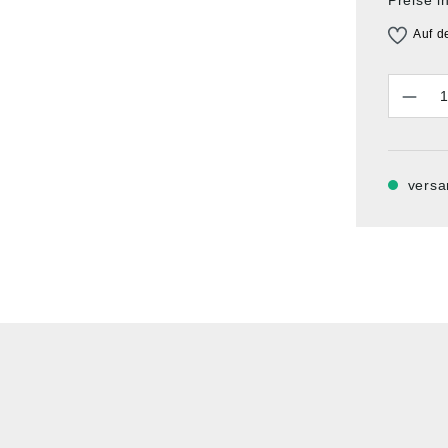
Auf d
Anzahl
versa