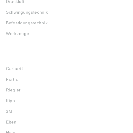
Druckluft
Schwingungstechnik
Befestigungstechnik
Werkzeuge
MARKENSHOPS
Carhartt
Fortis
Riegler
Kipp
3M
Elten
Haix