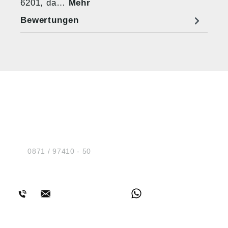
6201, da…
Mehr
Bewertungen
HUG® Technik und
Sicherheit GmbH
Am Industriegleis 7
D-84030 Ergolding
Tel.:
0871 / 97410 - 50
BERATUNG