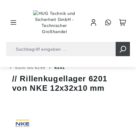
inhalt springen
Shop
Kugellager
Kugellager
Rillen Kugellager
6200 bis 6299
6201
Rillenkugellager 6201
von NKE 12x32x10 mm