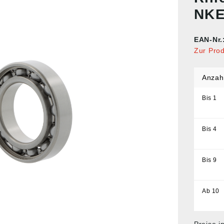
NKE
EAN-Nr.
Zur Pro
Anzah
Bis
1
Bis
4
Bis
9
Ab
10
Preise i