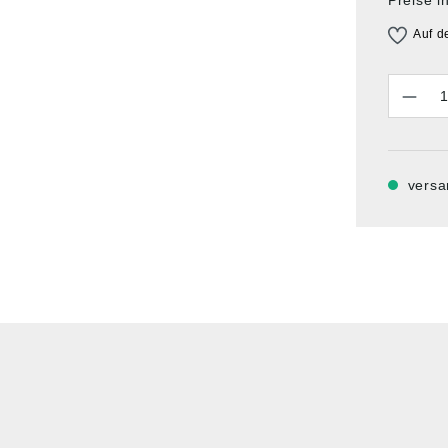
Auf d
Anzahl
versa