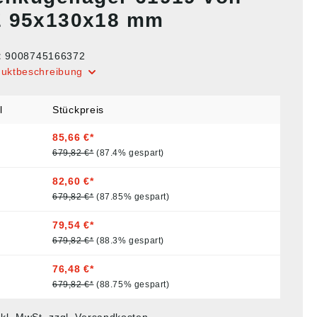
 95x130x18 mm
:
9008745166372
duktbeschreibung
l
Stückpreis
85,66 €*
679,82 €*
(87.4% gespart)
82,60 €*
679,82 €*
(87.85% gespart)
79,54 €*
679,82 €*
(88.3% gespart)
76,48 €*
679,82 €*
(88.75% gespart)
nkl. MwSt. zzgl. Versandkosten