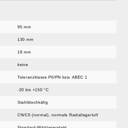
95 mm
:
130 mm
18 mm
keine
Toleranzklasse P0/PN bzw. ABEC 1
-20 bis +150 °C
Stahlblechkäfig
CN/C0 (normal)
, normale Radiallagerluft
Standard-Wälzlagerstahl