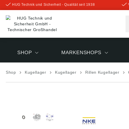
HUG Technik und Sicherheit - Qualität seit 1938
inhalt springen
SHOP
MARKENSHOPS
Shop
Kugellager
Kugellager
Rillen Kugellager