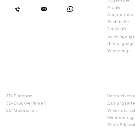
Kugellager
Profile
Armaturente
Schläuche
Druckluft
Schwingungs
Befestigungs
Werkzeuge
3D-DRUCK
FAQ
3D-Plattform
Versandkost
3D-Druckverfahren
Zahlungsart
3D-Materialien
Widerrufsrec
Mindermenge
Shop Erklärv