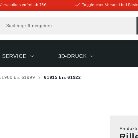
Versandkostenfrei ab 75€
Taggleicher Versand bei Beste
SERVICE
3D-DRUCK
61900 bis 61999
61915 bis 61922
Produk
Ril