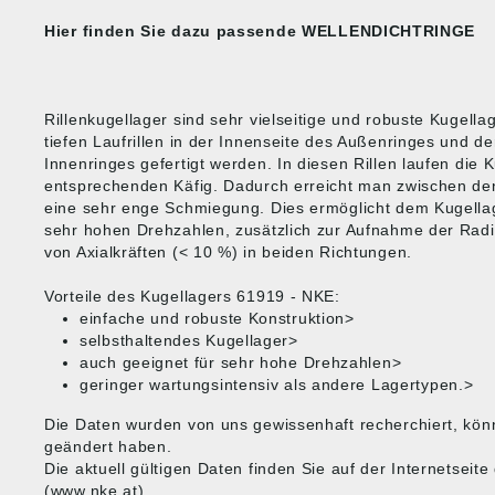
Hier finden Sie dazu passende
WELLENDICHTRINGE
Rillenkugellager sind sehr vielseitige und robuste Kugella
tiefen Laufrillen in der Innenseite des Außenringes und d
Innenringes gefertigt werden. In diesen Rillen laufen die 
entsprechenden Käfig. Dadurch erreicht man zwischen den
eine sehr enge Schmiegung. Dies ermöglicht dem Kugella
sehr hohen Drehzahlen, zusätzlich zur Aufnahme der Radi
von Axialkräften (< 10 %) in beiden Richtungen.
Vorteile des Kugellagers 61919 - NKE:
einfache und robuste Konstruktion>
selbsthaltendes Kugellager>
auch geeignet für sehr hohe Drehzahlen>
geringer wartungsintensiv als andere Lagertypen.>
Die Daten wurden von uns gewissenhaft recherchiert, kön
geändert haben.
Die aktuell gültigen Daten finden Sie auf der Internetsei
(www.nke.at)