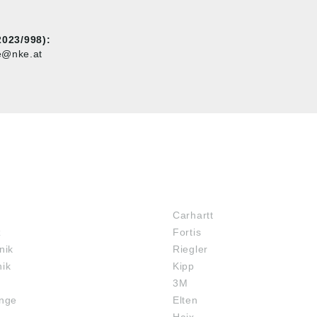
023/998):
ce@nke.at
MARKENSHOPS
Carhartt
z
Fortis
nik
Riegler
nik
Kipp
3M
inge
Elten