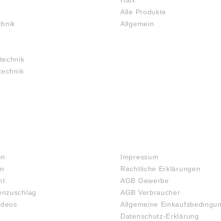
Haix
Alle Produkte
chnik
Allgemein
technik
technik
RECHTLICHES
en
Impressum
en
Rechtliche Erklärungen
ht
AGB Gewerbe
nzuschlag
AGB Verbraucher
ideos
Allgemeine Einkaufsbedingu
Datenschutz-Erklärung