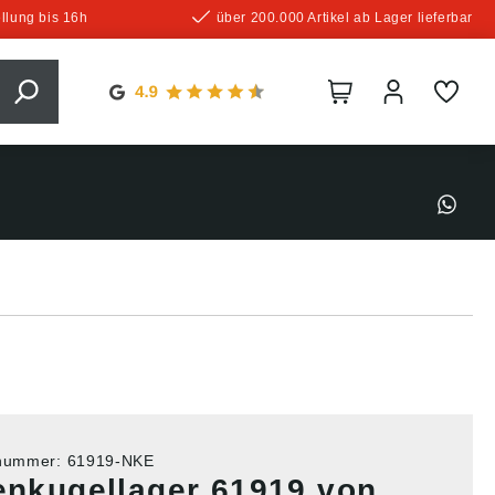
llung bis 16h
über 200.000 Artikel ab Lager lieferbar
tnummer:
61919-NKE
lenkugellager 61919 von