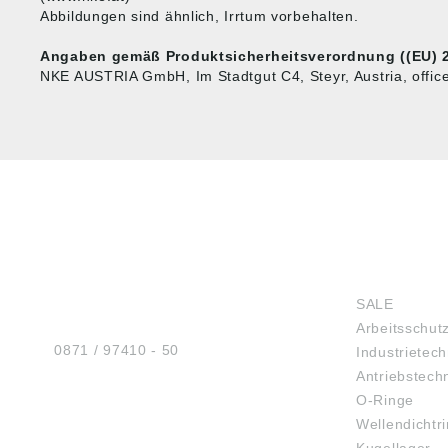
Abbildungen sind ähnlich, Irrtum vorbehalten.
Angaben gemäß Produktsicherheitsverordnung ((EU) 2
NKE AUSTRIA GmbH, Im Stadtgut C4, Steyr, Austria, offi
HUG® Technik und
SHOP
Sicherheit GmbH
SALE
Am Industriegleis 7
Arbeitsschut
D-84030 Ergolding
Tel.:
0871 / 97410 - 50
Industrietech
Antriebstech
O-Ringe
Wellendichtr
BERATUNG