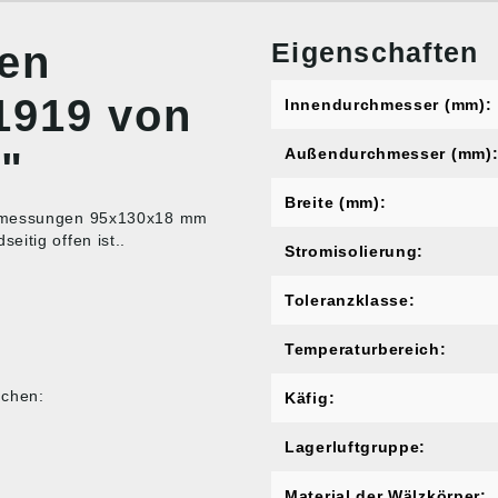
Eigenschaften
nen
61919 von
Innendurchmesser (mm):
"
Außendurchmesser (mm)
Breite (mm):
 Abmessungen 95x130x18 mm
itig offen ist..
Stromisolierung:
Toleranzklasse:
Temperaturbereich:
ichen:
Käfig:
Lagerluftgruppe:
Material der Wälzkörper: