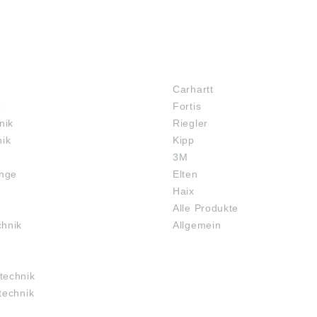
MARKENSHOPS
Carhartt
z
Fortis
nik
Riegler
nik
Kipp
3M
inge
Elten
Haix
Alle Produkte
chnik
Allgemein
technik
technik