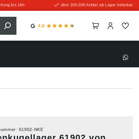
llung bis 16h
über 200.000 Artikel ab Lager lieferbar
tnummer:
61902-NKE
lenkugellager 61902 von