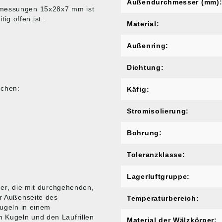
Außendurchmesser (mm)
Abmessungen 15x28x7 mm ist
g offen ist..
Material:
Außenring:
Dichtung:
ichen:
Käfig:
Stromisolierung:
Bohrung:
Toleranzklasse:
Lagerluftgruppe:
ger, die mit durchgehenden,
er Außenseite des
Temperaturbereich:
Kugeln in einem
 Kugeln und den Laufrillen
Material der Wälzkörper: