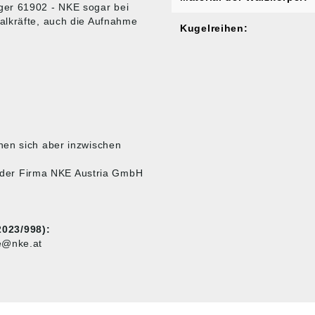
ger 61902 - NKE sogar bei
alkräfte, auch die Aufnahme
Kugelreihen:
nen sich aber inzwischen
te der Firma NKE Austria GmbH
023/998):
ce@nke.at