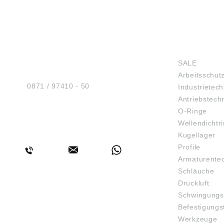
HUG® Technik und
SHOP
Sicherheit GmbH
SALE
Am Industriegleis 7
Arbeitsschut
D-84030 Ergolding
Tel.:
0871 / 97410 - 50
Industrietech
Antriebstech
O-Ringe
Wellendichtr
BERATUNG
Kugellager
Profile
Armaturente
Schläuche
Druckluft
Schwingungs
Befestigungs
Werkzeuge