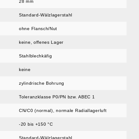
:
28 mm
Standard-Wälzlagerstahl
ohne Flansch/Nut
keine, offenes Lager
Stahlblechkäfig
keine
zylindrische Bohrung
Toleranzklasse P0/PN bzw. ABEC 1
CN/C0 (normal)
, normale Radiallagerluft
-20 bis +150 °C
Standard-Wälzlagerstahl