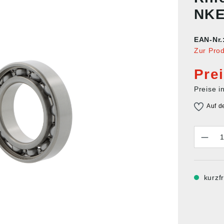
NKE
EAN-Nr.
Zur Pro
Pre
Preise i
Auf d
Anzahl
kurzfr