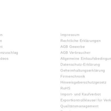
RECHTLICHES
en
Impressum
en
Rechtliche Erklärungen
ht
AGB Gewerbe
nzuschlag
AGB Verbraucher
ideos
Allgemeine Einkaufsbedingu
Datenschutz-Erklärung
Geheimhaltungserklärung
Firmenchronik
Hinweisgeberschutzgesetz
RoHS
Import- und Kaufverbot
Exportkontrollklausel für Ver
Qualitätsmanagement