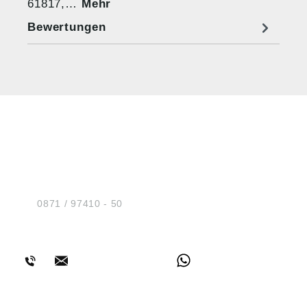
61817,…
Mehr
Bewertungen
HUG® Technik und
Sicherheit GmbH
Am Industriegleis 7
D-84030 Ergolding
Tel.:
0871 / 97410 - 50
BERATUNG