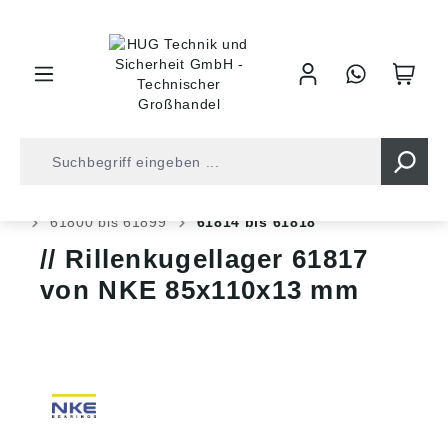
inhalt springen
Shop
Kugellager
Kugellager
Rillen Kugellager
61800 bis 61899
61814 bis 61818
Rillenkugellager 61817
von NKE 85x110x13 mm