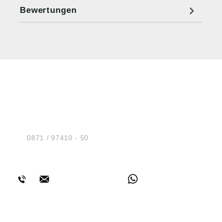
Bewertungen
HUG® Technik und
Sicherheit GmbH
Am Industriegleis 7
D-84030 Ergolding
Tel.:
0871 / 97410 - 50
BERATUNG