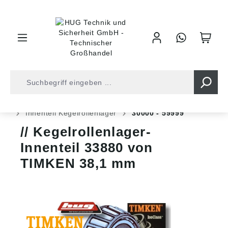
inhalt springen
Shop
Kugellager
Rollenlager
Kegelrollenlager
Innenteil Kegelrollenlager
30000 - 59999
Kegelrollenlager-
Innenteil 33880 von
TIMKEN 38,1 mm