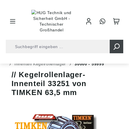
inhalt springen
Shop
Kugellager
Rollenlager
Kegelrollenlager
Innenteil Kegelrollenlager
30000 - 59999
Kegelrollenlager-
Innenteil 33251 von
TIMKEN 63,5 mm