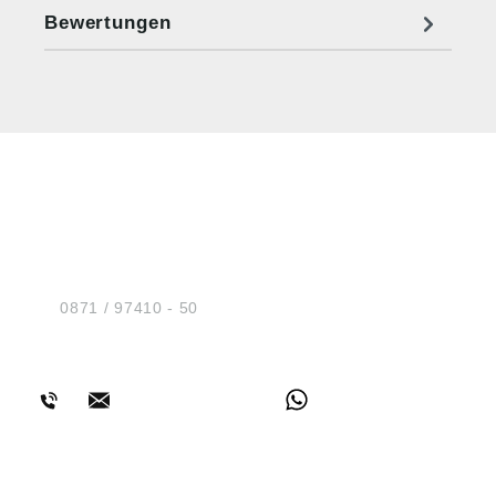
Bewertungen
HUG® Technik und
Sicherheit GmbH
Am Industriegleis 7
D-84030 Ergolding
Tel.:
0871 / 97410 - 50
BERATUNG