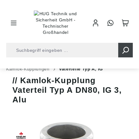
inhalt springen
Shop
Armaturentechnik
Bau und Industrie
Kamlok-Kupplungen
Vaterteile Typ A, IG
Kamlok-Kupplung
Vaterteil Typ A DN80, IG 3,
Alu