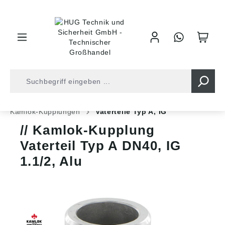
inhalt springen
Shop
Armaturentechnik
Bau und Industrie
Kamlok-Kupplungen
Vaterteile Typ A, IG
Kamlok-Kupplung
Vaterteil Typ A DN40, IG
1.1/2, Alu