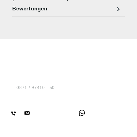
Bewertungen
HUG® Technik und
Sicherheit GmbH
Am Industriegleis 7
D-84030 Ergolding
Tel.:
0871 / 97410 - 50
BERATUNG