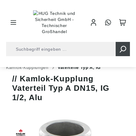
inhalt springen
Shop
Armaturentechnik
Bau und Industrie
Kamlok-Kupplungen
Vaterteile Typ A, IG
Kamlok-Kupplung
Vaterteil Typ A DN15, IG
1/2, Alu