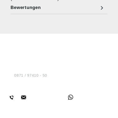
Bewertungen
HUG® Technik und
Sicherheit GmbH
Am Industriegleis 7
D-84030 Ergolding
Tel.:
0871 / 97410 - 50
BERATUNG