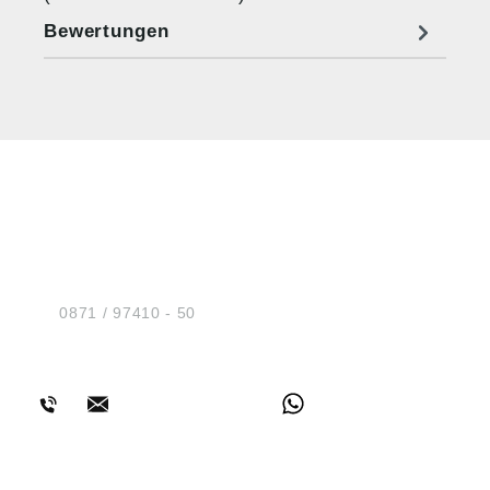
Bewertungen
HUG® Technik und
Sicherheit GmbH
Am Industriegleis 7
D-84030 Ergolding
Tel.:
0871 / 97410 - 50
BERATUNG