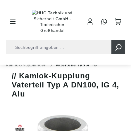
inhalt springen
Shop
Armaturentechnik
Bau und Industrie
Kamlok-Kupplungen
Vaterteile Typ A, IG
Kamlok-Kupplung
Vaterteil Typ A DN100, IG 4,
Alu