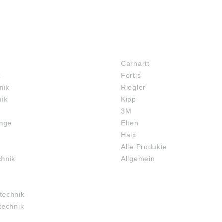
MARKENSHOPS
Carhartt
z
Fortis
nik
Riegler
nik
Kipp
3M
inge
Elten
Haix
Alle Produkte
chnik
Allgemein
technik
technik