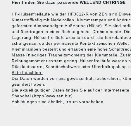
Hier finden Sie dazu passende
WELLENDICHTRINGE
HF-Hülsenfreiläufe wie der HF0612-R von ZEN sind Einw
Kunststoffkäfig mit Nadelrollen, Klemmrampen und Andruc
geformten dünnwandigen Außenring (Hülse). Sie sind rad
und übertragen in einer Richtung hohe Drehmomente. Dies
Lagerung. Hülsenfreiläufe arbeiten durch die Einzelanfed
schaltgenau, da der permanente Kontakt zwischen Welle, 
Klemmrampen besteht und erlauben eine hohe Schaltfrequ
Masse (niedriges Trägheitsmoment) der Klemmteile. Zusätz
Reibungsmoment extrem gering. Hülsenfreiläufe werden be
Rücklaufsperre, Schrittschaltwerk oder Überholkupplung e
Bitte beachten:
Die Daten wurden von uns gewissenhaft recherchiert, kön
geändert haben.
Die aktuell gültigen Daten finden Sie auf der Internetseit
Shanghai (http://www.zen.biz)
Abbildungen sind ähnlich, Irrtum vorbehalten.