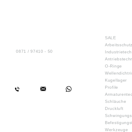
HUG® Technik und
SHOP
Sicherheit GmbH
SALE
Am Industriegleis 7
Arbeitsschut
D-84030 Ergolding
Tel.:
0871 / 97410 - 50
Industrietech
Antriebstech
O-Ringe
Wellendichtr
BERATUNG
Kugellager
Profile
Armaturente
Schläuche
Druckluft
Schwingungs
Befestigungs
Werkzeuge