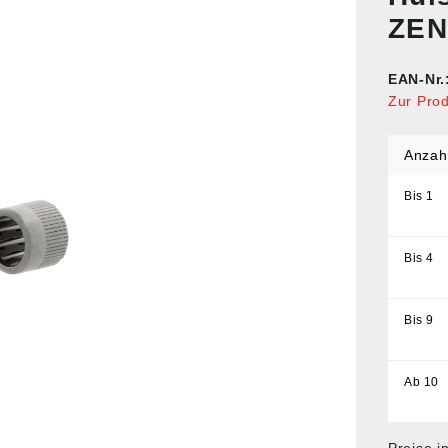
ZEN
EAN-Nr.
Zur Pro
Anzah
Bis
1
Bis
4
Bis
9
Ab
10
Preise i