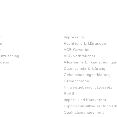
RECHTLICHES
en
Impressum
en
Rechtliche Erklärungen
ht
AGB Gewerbe
nzuschlag
AGB Verbraucher
ideos
Allgemeine Einkaufsbedingu
Datenschutz-Erklärung
Geheimhaltungserklärung
Firmenchronik
Hinweisgeberschutzgesetz
RoHS
Import- und Kaufverbot
Exportkontrollklausel für Ver
Qualitätsmanagement