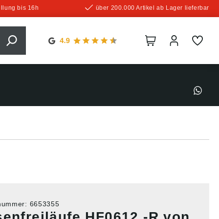
llung bis 16h
über 200.000 Artikel ab Lager lieferbar
tnummer:
6653355
senfreiläufe HF0612 -R von