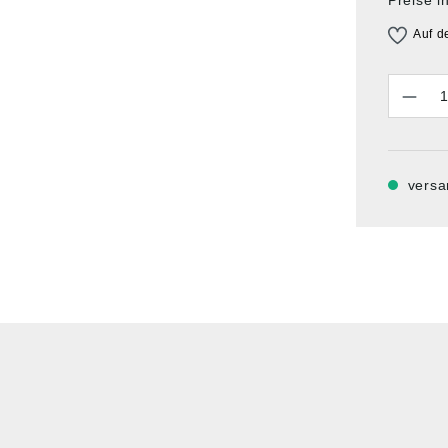
Auf d
Anzahl
versa