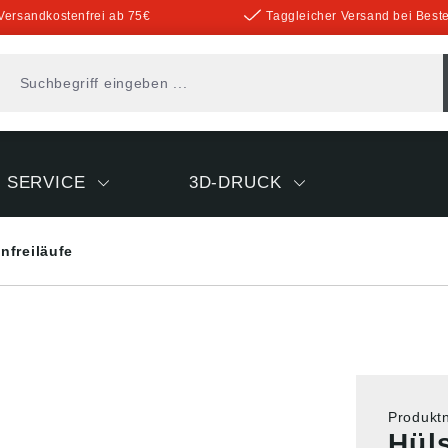
Versandkostenfrei ab 75€
Taggleicher Versand bei Beste
SERVICE
3D-DRUCK
nfreiläufe
Produk
Hül