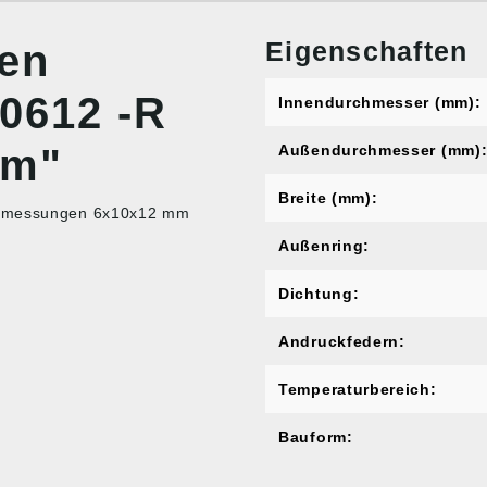
Eigenschaften
nen
F0612 -R
Innendurchmesser (mm):
mm"
Außendurchmesser (mm)
Breite (mm):
 Abmessungen 6x10x12 mm
Außenring:
Dichtung:
Andruckfedern:
Temperaturbereich:
Bauform: