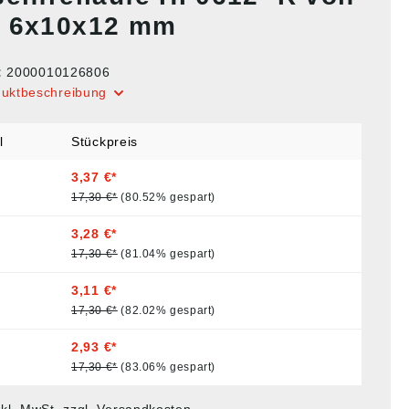
 6x10x12 mm
:
2000010126806
duktbeschreibung
l
Stückpreis
3,37 €*
17,30 €*
(80.52% gespart)
3,28 €*
17,30 €*
(81.04% gespart)
3,11 €*
17,30 €*
(82.02% gespart)
2,93 €*
17,30 €*
(83.06% gespart)
nkl. MwSt. zzgl. Versandkosten