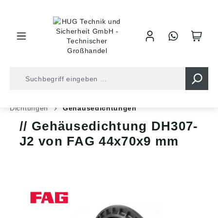
inhalt springen
Shop
Kugellager
Wälzlager-Zubehör
Dichtungen
Gehäusedichtungen
Gehäusedichtung DH307-
J2 von FAG 44x70x9 mm