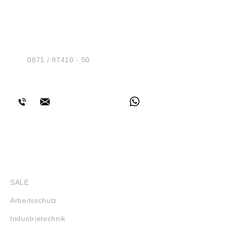
HUG® Technik und
Sicherheit GmbH
Am Industriegleis 7
D-84030 Ergolding
Tel.:
0871 / 97410 - 50
BERATUNG
SHOP
SALE
Arbeitsschutz
Industrietechnik