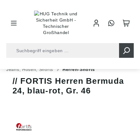
inhalt springen
Shop
Arbeitsschutz
Arbeitskleidung
Jeans, Hosen, Shorts
Herren-Shorts
FORTIS Herren Bermuda
24, blau-rot, Gr. 46