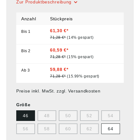
Zur Produktbeschreibung
Anzahl
Stückpreis
61,30 €*
Bis
1
71,28 €*
(14% gespart)
60,59 €*
Bis
2
71,28 €*
(15% gespart)
59,88 €*
Ab
3
71,28 €*
(15.99% gespart)
Preise inkl. MwSt. zzgl. Versandkosten
Größe
46
48
50
52
54
56
58
60
62
64