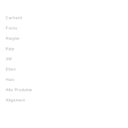
MARKENSHOPS
Carhartt
Fortis
Riegler
Kipp
3M
Elten
Haix
Alle Produkte
Allgemein
SERVICE