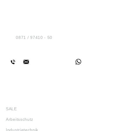
HUG® Technik und
Sicherheit GmbH
Am Industriegleis 7
D-84030 Ergolding
Tel.:
0871 / 97410 - 50
BERATUNG
SHOP
SALE
Arbeitsschutz
Industrietechnik