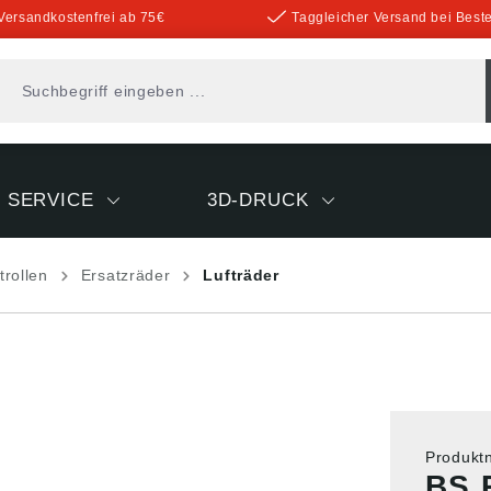
Versandkostenfrei ab 75€
Taggleicher Versand bei Beste
SERVICE
3D-DRUCK
trollen
Ersatzräder
Lufträder
Produk
BS 