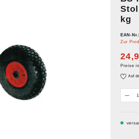
Stol
kg
EAN-Nr.
Zur Pro
24,9
Preise i
Auf d
Anzahl
versa