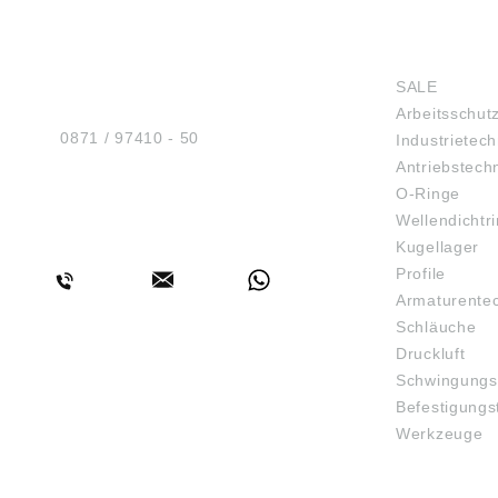
HUG® Technik und
SHOP
Sicherheit GmbH
SALE
Am Industriegleis 7
Arbeitsschut
D-84030 Ergolding
Tel.:
0871 / 97410 - 50
Industrietech
Antriebstech
O-Ringe
Wellendichtr
BERATUNG
Kugellager
Profile
Armaturente
Schläuche
Druckluft
Schwingungs
Befestigungs
Werkzeuge