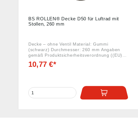
BS ROLLEN® Decke D50 für Luftrad mit
Stollen, 260 mm
Decke – ohne Ventil Material: Gummi
(schwarz) Durchmesser: 260 mm Angaben
gemäß Produktsicherheitsverordnung ((EU)
2023/998): BS Rollen GmbH, Rotzkotten 14,
10,77 €*
42897 Remscheid, DE, info@bs-rollen.de