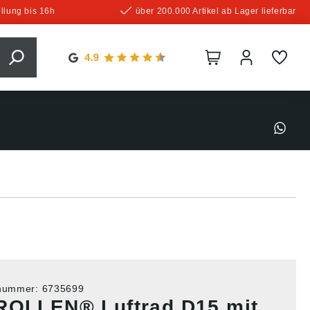
llung bis 16h
über 200.000 Artikel ab Lager lieferbar
tnummer:
6735699
ROLLEN® Luftrad D15 mit