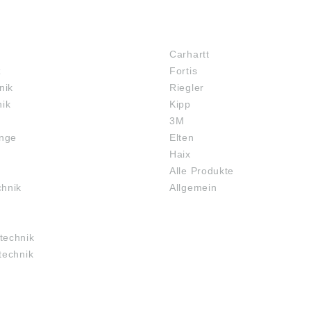
MARKENSHOPS
Carhartt
z
Fortis
nik
Riegler
nik
Kipp
3M
inge
Elten
Haix
Alle Produkte
chnik
Allgemein
technik
technik