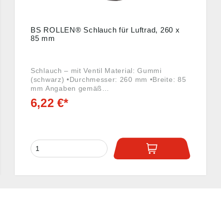
BS ROLLEN® Schlauch für Luftrad, 260 x
85 mm
Schlauch – mit Ventil Material: Gummi
(schwarz) •Durchmesser: 260 mm •Breite: 85
mm Angaben gemäß
Produktsicherheitsverordnung ((EU)
6,22 €*
2023/998): BS Rollen GmbH, Rotzkotten 14,
42897 Remscheid, DE, info@bs-rollen.de