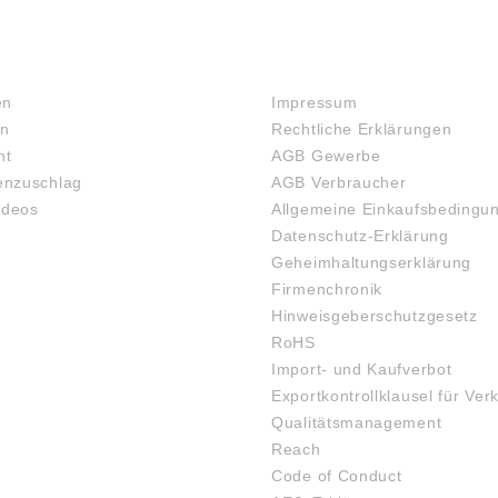
RECHTLICHES
en
Impressum
en
Rechtliche Erklärungen
ht
AGB Gewerbe
nzuschlag
AGB Verbraucher
ideos
Allgemeine Einkaufsbedingu
Datenschutz-Erklärung
Geheimhaltungserklärung
Firmenchronik
Hinweisgeberschutzgesetz
RoHS
Import- und Kaufverbot
Exportkontrollklausel für Ver
Qualitätsmanagement
Reach
Code of Conduct