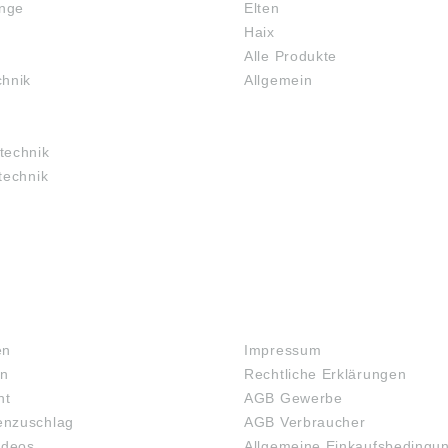
inge
Elten
Haix
Alle Produkte
chnik
Allgemein
technik
technik
RECHTLICHES
en
Impressum
en
Rechtliche Erklärungen
ht
AGB Gewerbe
nzuschlag
AGB Verbraucher
ideos
Allgemeine Einkaufsbedingu