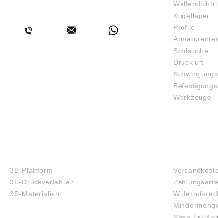
Wellendichtr
BERATUNG
Kugellager
Profile
Armaturente
Schläuche
Druckluft
Schwingungs
Befestigungs
Werkzeuge
3D-DRUCK
FAQ
3D-Plattform
Versandkost
3D-Druckverfahren
Zahlungsart
3D-Materialien
Widerrufsrec
Mindermenge
Shop Erklärv