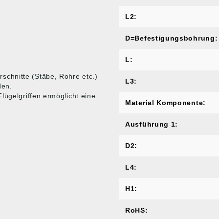
L2:
D=Befestigungsbohrung:
L:
chnitte (Stäbe, Rohre etc.)
L3:
den.
lügelgriffen ermöglicht eine
Material Komponente:
Ausführung 1:
D2:
L4:
H1:
RoHS: