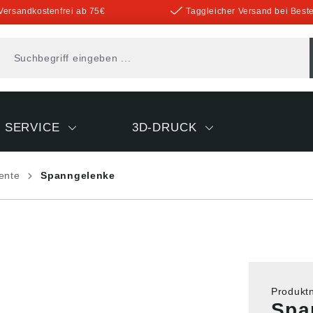
Versandkostenfrei ab 75€
Taggleicher Versand bei Beste
SERVICE
3D-DRUCK
ente
Spanngelenke
Produk
Spa