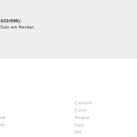
023/998):
 Sulz am Neckar,
MARKENSHOPS
Carhartt
z
Fortis
nik
Riegler
nik
Kipp
3M