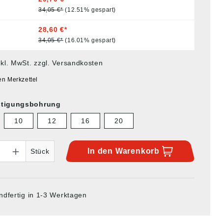
34,05 €*
(12.51% gespart)
28,60 €*
34,05 €*
(16.01% gespart)
nkl. MwSt. zzgl. Versandkosten
en Merkzettel
stigungsbohrung
10
12
16
20
In den
Warenkorb
Stück
ndfertig in 1-3 Werktagen