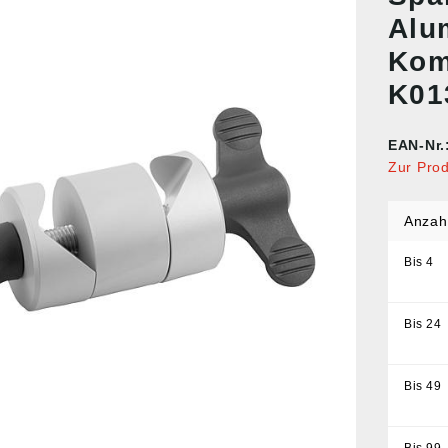
Alu
Kom
K01
EAN-Nr.
Zur Pro
Anzah
Bis
4
Bis
24
Bis
49
Bis
99