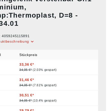
minium,
p:Thermoplast, D=8 -
34.01
:
4059245115891
duktbeschreibung
l
Stückpreis
33,36 €*
34,05 €*
(2.03% gespart)
31,46 €*
34,05 €*
(7.61% gespart)
30,51 €*
34,05 €*
(10.4% gespart)
29,79 €*