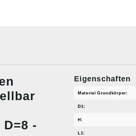
Eigenschaften
nen
ellbar
Material Grundkörper:
D1:
H:
 D=8 -
L1: