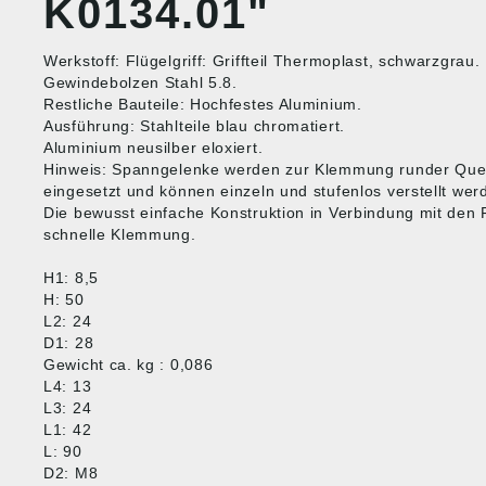
K0134.01"
Werkstoff: Flügelgriff: Griffteil Thermoplast, schwarzgrau.
Gewindebolzen Stahl 5.8.
Restliche Bauteile: Hochfestes Aluminium.
Ausführung: Stahlteile blau chromatiert.
Aluminium neusilber eloxiert.
Hinweis: Spanngelenke werden zur Klemmung runder Quers
eingesetzt und können einzeln und stufenlos verstellt wer
Die bewusst einfache Konstruktion in Verbindung mit den F
schnelle Klemmung.
H1: 8,5
H: 50
L2: 24
D1: 28
Gewicht ca. kg : 0,086
L4: 13
L3: 24
L1: 42
L: 90
D2: M8