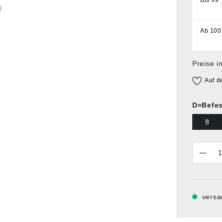
Ab
100
Preise i
Auf d
D=Befe
8
Anzahl
versa