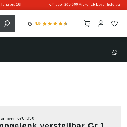
llung bis 16h
über 200.000 Artikel ab Lager lieferbar
tnummer:
6704930
nngelenk verstellbar Gr.1