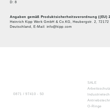
D: 8
Angaben gemäß Produktsicherheitsverordnung ((EU) 2
Heinrich Kipp Werk GmbH & Co.KG, Heubergstr. 2, 72172
Deutschland, E-Mail: info@kipp.com
HUG® Technik und
SHOP
Sicherheit GmbH
SALE
Am Industriegleis 7
Arbeitsschut
D-84030 Ergolding
Tel.:
0871 / 97410 - 50
Industrietech
Antriebstech
O-Ringe