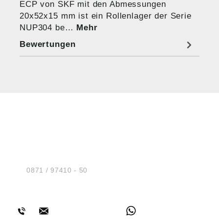
ECP von SKF mit den Abmessungen
20x52x15 mm ist ein Rollenlager der Serie
NUP304 be…
Mehr
Bewertungen
HUG® Technik und
Sicherheit GmbH
Am Industriegleis 7
D-84030 Ergolding
Tel.:
0871 / 97410 - 50
BERATUNG