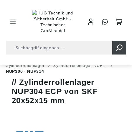
inhalt springen
Shop
Kugellager
Rollenlager
Zylinderrollenlager
Zylinderrollenlager NUP…
NUP300 - NUP314
Zylinderrollenlager
NUP304 ECP von SKF
20x52x15 mm