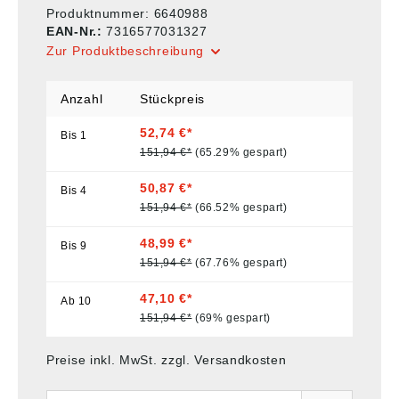
Produktnummer:
6640988
EAN-Nr.:
7316577031327
Zur Produktbeschreibung
Anzahl
Stückpreis
52,74 €*
Bis
1
151,94 €*
(65.29% gespart)
50,87 €*
Bis
4
151,94 €*
(66.52% gespart)
48,99 €*
Bis
9
151,94 €*
(67.76% gespart)
47,10 €*
Ab
10
151,94 €*
(69% gespart)
Preise inkl. MwSt. zzgl. Versandkosten
Anzahl